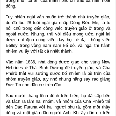
trong khu “tồi tệ” của thành phố chỉ sau ba năm hoạt
động.
Tuy nhiên ngài vẫn muốn trở thành nhà truyền giáo,
do đó lúc 28 tuổi ngài gia nhập Dòng Ðức Mẹ, là tu
hội chú trọng đến công việc truyền giáo ở trong và
ngoài nước. Nhưng, trái với điều mong ước, ngài lại
được chỉ định công việc dạy học ở đại chủng viện
Belley trong vòng năm năm kế đó, và ngài thi hành
nhiệm vụ ấy với tất cả nhiệt thành.
Vào năm 1836, nhà dòng được giao cho vùng New
Hebrides ở Thái Bình Dương để truyền giáo, và Cha
Phêrô thật vui sướng được bổ nhiệm là bề trên của
nhóm truyền giáo, tuy nhỏ nhưng hăng say rao giảng
Ðức Tin cho dân cư trên đảo.
Sau mười tháng lênh đênh trên biển, họ đã cập bến
và tách ra làm hai nhóm, và nhóm của Cha Phêrô thì
đến Ðảo Futuna với hai người phụ tá, gồm một thầy
dòng và một giáo dân người Anh. Khi ấy dân cư trên