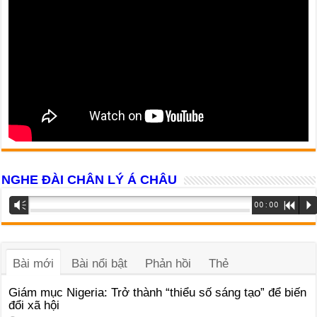
NGHE ĐÀI CHÂN LÝ Á CHÂU
Trình
Vm
00:00
R
P
phát
âm
thanh
Bài mới
Bài nổi bật
Phản hồi
Thẻ
Giám mục Nigeria: Trở thành “thiểu số sáng tạo” để biến
đổi xã hội