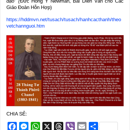
đạo” (
Ðức Hồng Y Newman, Bài Diễn Văn cho Các
Giáo Ðoàn Hỗn Hợp)
https://hddmvn.net/tusach/tusach/hanhcacthanh/theo
vetchannguoi.htm
CHIA SẺ:
F
M
W
X
T
Vi
E
S