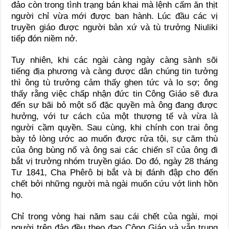
đảo còn trong tình trạng bán khai mà lệnh cấm ăn thịt
người chỉ vừa mới được ban hành. Lúc đầu các vị
truyền giáo được người bản xứ và tù trưởng Niuliki
tiếp đón niềm nở.
Tuy nhiên, khi các ngài càng ngày càng sành sõi
tiếng địa phương và càng được dân chúng tin tưởng
thì ông tù trưởng cảm thấy ghen tức và lo sợ; ông
thấy rằng việc chấp nhận đức tin Công Giáo sẽ đưa
đến sự bãi bỏ một số đặc quyền mà ông đang được
hưởng, với tư cách của một thượng tế và vừa là
người cầm quyền. Sau cùng, khi chính con trai ông
bày tỏ lòng ước ao muốn được rửa tội, sự căm thù
của ông bùng nổ và ông sai các chiến sĩ của ông đi
bắt vị trưởng nhóm truyền giáo. Do đó, ngày 28 tháng
Tư 1841, Cha Phêrô bị bắt và bị đánh đập cho đến
chết bởi những người mà ngài muốn cứu vớt linh hồn
họ.
Chỉ trong vòng hai năm sau cái chết của ngài, mọi
người trên đảo đều theo đạo Công Giáo và vẫn trung