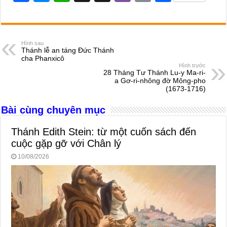
a
e
h
hr
b
m
h
c
ss
at
e
er
ail
ar
e
e
s
a
e
Hình sau
Thánh lễ an táng Đức Thánh
b
n
A
d
cha Phanxicô
Hình trước
o
g
p
s
28 Tháng Tư Thánh Lu-y Ma-ri-
a Gơ-ri-nhông đờ Mông-pho
o
er
p
(1673-1716)
k
Bài cùng chuyên mục
Thánh Edith Stein: từ một cuốn sách đến
cuộc gặp gỡ với Chân lý
10/08/2026