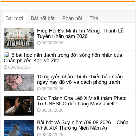
âm
thanh
Bài mới
Bài nổi bật
Phản hồi
Thẻ
Hiệp Hội Đa Minh Tin Mừng: Thánh Lễ
Tuyên Khấn năm 2026
08/08/2026
5 bài học nên thánh trong đời sống hôn nhân của
Chân phước Karl và Zita
08/08/2026
10 nguyên nhân chính khiến hôn nhân
ngày nay đổ vỡ và cách phòng tránh
08/08/2026
Đức Thánh Cha Lêô XIV sẽ thăm Pháp:
Từ UNESCO đến hang Massabielle
08/08/2026
Bài hát và Suy niệm (09.08.2026 – Chúa
Nhật XIX Thường Niên Năm A)
08/08/2026