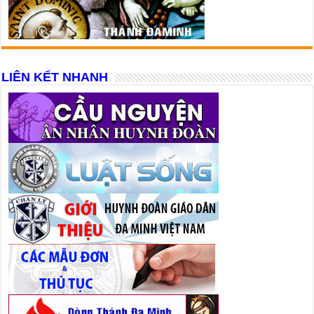
LIÊN KẾT NHANH