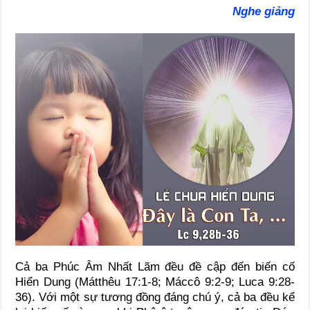
Nghe giảng
Cả ba Phúc Âm Nhất Lãm đều đề cập đến biến cố
Hiển Dung (Mátthêu 17:1-8; Máccô 9:2-9; Luca 9:28-
36). Với một sự tương đồng đáng chú ý, cả ba đều kể