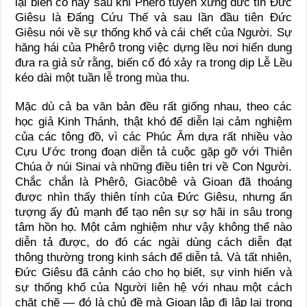
lại biến cố này sau khi Phêrô tuyên xưng đức tin Ðức
Giêsu là Ðấng Cứu Thế và sau lần đầu tiên Ðức
Giêsu nói về sự thống khổ và cái chết của Người. Sự
hăng hái của Phêrô trong việc dựng lều nơi hiển dung
đưa ra giả sử rằng, biến cố đó xảy ra trong dịp Lễ Lều
kéo dài một tuần lễ trong mùa thu.
Mặc dù cả ba văn bản đều rất giống nhau, theo các
học giả Kinh Thánh, thật khó để diễn lại cảm nghiệm
của các tông đồ, vì các Phúc Âm dựa rất nhiều vào
Cựu Ước trong đoạn diễn tả cuộc gặp gỡ với Thiên
Chúa ở núi Sinai và những điều tiên tri về Con Người.
Chắc chắn là Phêrô, Giacôbê và Gioan đã thoáng
được nhìn thấy thiên tính của Ðức Giêsu, nhưng ấn
tượng ấy đủ mạnh để tạo nên sự sợ hãi in sâu trong
tâm hồn họ. Một cảm nghiệm như vậy không thể nào
diễn tả được, do đó các ngài dùng cách diễn đạt
thông thường trong kinh sách để diễn tả. Và tất nhiên,
Ðức Giêsu đã cảnh cáo cho họ biết, sự vinh hiển và
sự thống khổ của Người liên hệ với nhau một cách
chặt chẽ — đó là chủ đề mà Gioan lập đi lập lại trong