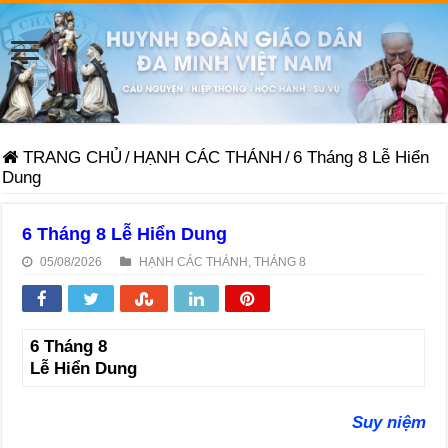
TRANG CHỦ
/
HẠNH CÁC THÁNH
/
6 Tháng 8 Lễ Hiển
Dung
6 Tháng 8 Lễ Hiển Dung
05/08/2026
HẠNH CÁC THÁNH
,
THÁNG 8
6 Tháng 8
Lễ Hiển Dung
Suy niệm