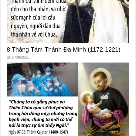
8 Tháng Tám Thánh Ða Minh (1172-1221)
07/08/2026