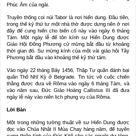
Phúc Âm của ngài.
Truyền thống coi núi Tabor là nơi hiển dung. Ðầu tiên,
trong thế kỷ thứ tư một nhà thờ được dựng nên ở nơi
đây để cung hiến cho biến cố này vào ngày 6 tháng
Tám. Một ngày lễ để tôn kính sự Hiển Dung được
Giáo Hội Ðông Phương cử mừng bắt đầu từ khoảng
thời gian đó. Sự mừng kính của một vài giáo hội Tây
Phương bắt đầu vào khoảng thế kỷ thứ tám.
Vào ngày 22 tháng Bảy 1456, Thập Tự quân đánh bại
quân Thổ Nhĩ Kỳ ở Belgrade. Tin tức về cuộc chiến
thắng được đưa về Rôma vào ngày 6 tháng Tám, và
vào năm sau, Ðức Giáo Hoàng Callistus III đã đưa
ngày lễ này vào niên lịch phụng vụ của Rôma.
Lời Bàn
Một trong những tường thuật về sự Hiển Dung được
đọc vào Chúa Nhật II Mùa Chay hàng năm, để tuyên
xưng thiên tính của Ðức Kitô cho các người dự tòng.