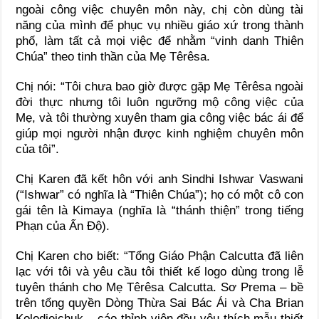
ngoài công việc chuyên môn này, chị còn dùng tài
năng của mình để phục vụ nhiều giáo xứ trong thành
phố, làm tất cả mọi việc để nhằm “vinh danh Thiên
Chúa” theo tinh thần của Mẹ Têrêsa.
Chị nói: “Tôi chưa bao giờ được gặp Mẹ Têrêsa ngoài
đời thực nhưng tôi luôn ngưỡng mộ công việc của
Mẹ, và tôi thường xuyên tham gia công việc bác ái để
giúp mọi người nhận được kinh nghiệm chuyên môn
của tôi”.
Chị Karen đã kết hôn với anh Sindhi Ishwar Vaswani
(“Ishwar” có nghĩa là “Thiên Chúa”); họ có một cô con
gái tên là Kimaya (nghĩa là “thánh thiện” trong tiếng
Phạn của Ấn Độ).
Chị Karen cho biết: “Tổng Giáo Phận Calcutta đã liên
lạc với tôi và yêu cầu tôi thiết kế logo dùng trong lễ
tuyên thánh cho Mẹ Têrêsa Calcutta. Sơ Prema – bề
trên tổng quyền Dòng Thừa Sai Bác Ái và Cha Brian
Kolodiejchuk – cáo thỉnh viên đều yêu thích mẫu thiết