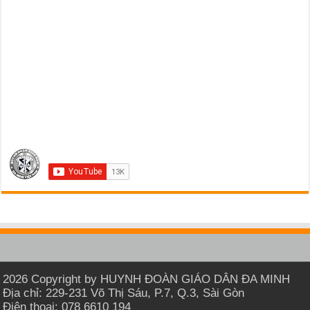
2026 Copyright by HUYNH ĐOÀN GIÁO DÂN ĐA MINH
Địa chỉ: 229-231 Võ Thị Sáu, P.7, Q.3, Sài Gòn
Điện thoại: 078 6610 194