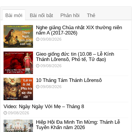
âm
thanh
Bài mới
Bài nổi bật
Phản hồi
Thẻ
Nghe giảng Chúa nhật XIX thường niên
năm A (2017-2026)
09/08/2026
Gieo giống đức tin (10.08 – Lễ Kính
Thánh Lôrensô, Phó tế, Tử đạo)
09/08/2026
10 Tháng Tám Thánh Lôrensô
09/08/2026
Video: Ngày Ngày Với Mẹ – Tháng 8
09/08/2026
Hiệp Hội Đa Minh Tin Mừng: Thánh Lễ
Tuyên Khấn năm 2026