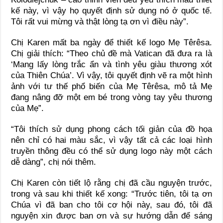
kế này, vì vậy họ quyết định sử dụng nó ở quốc tế.
Tôi rất vui mừng và thật lòng tạ ơn vì điều này”.
Chị Karen mất ba ngày để thiết kế logo Mẹ Têrêsa.
Chị giải thích: “Theo chủ đề mà Vatican đã đưa ra là
‘Mang lấy lòng trắc ẩn và tình yêu giàu thương xót
của Thiên Chúa’. Vì vậy, tôi quyết định vẽ ra một hình
ảnh với tư thế phổ biến của Mẹ Têrêsa, mô tả Mẹ
đang nâng đỡ một em bé trong vòng tay yêu thương
của Mẹ”.
“Tôi thích sử dụng phong cách tối giản của đồ họa
nên chỉ có hai màu sắc, vì vậy tất cả các loại hình
truyền thông đều có thể sử dụng logo này một cách
dễ dàng”, chị nói thêm.
Chị Karen còn tiết lộ rằng chị đã cầu nguyện trước,
trong và sau khi thiết kế xong: “Trước tiên, tôi tạ ơn
Chúa vì đã ban cho tôi cơ hội này, sau đó, tôi đã
nguyện xin được ban ơn và sự hướng dẫn để sáng