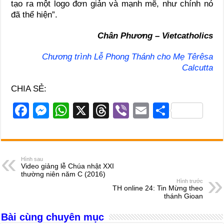
tạo ra một logo đơn giản và mạnh mẽ, như chính nó
đã thể hiện”.
Chân Phương – Vietcatholics
Chương trình Lễ Phong Thánh cho Mẹ Têrêsa
Calcutta
CHIA SẺ:
F
M
W
X
T
Vi
E
S
a
e
h
hr
b
m
h
c
ss
at
e
er
ail
ar
e
e
s
a
e
Hình sau
Video giảng lễ Chúa nhật XXI
b
n
A
d
thường niên năm C (2016)
Hình trước
o
g
p
s
TH online 24: Tin Mừng theo
thánh Gioan
o
er
p
Bài cùng chuyên mục
k