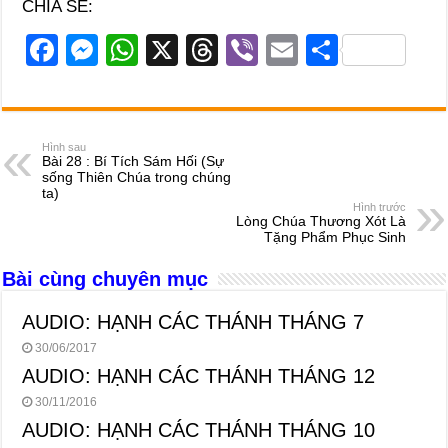
CHIA SẺ:
F
M
W
X
T
Vi
E
S
a
e
h
hr
b
m
h
c
ss
at
e
er
ail
ar
e
e
s
a
e
Hình sau
Bài 28 : Bí Tích Sám Hối (Sự
b
n
A
d
sống Thiên Chúa trong chúng
ta)
o
g
p
s
Hình trước
Lòng Chúa Thương Xót Là
o
er
p
Tặng Phẩm Phục Sinh
k
Bài cùng chuyên mục
AUDIO: HẠNH CÁC THÁNH THÁNG 7
30/06/2017
AUDIO: HẠNH CÁC THÁNH THÁNG 12
30/11/2016
AUDIO: HẠNH CÁC THÁNH THÁNG 10