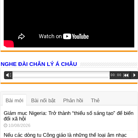
NGHE ĐÀI CHÂN LÝ Á CHÂU
Trình
Vm
00:00
R
P
phát
âm
thanh
Bài mới
Bài nổi bật
Phản hồi
Thẻ
Giám mục Nigeria: Trở thành “thiểu số sáng tạo” để biến
đổi xã hội
10/08/2026
Nếu các dòng tu Công giáo là những thể loại âm nhạc