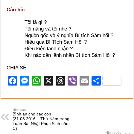
Câu hỏi
Tội là gì ?
Tội nặng và tội nhẹ ?
Nguồn gốc và ý nghĩa Bí tích Sám hối ?
Hiệu quả Bí Tích Sám Hối ?
Điều kiện lãnh nhận ?
Khi nào cần lãnh nhận Bí tích Sám Hối ?
CHIA SẺ:
F
M
W
X
T
Vi
E
S
a
e
h
hr
b
m
h
c
ss
at
e
er
ail
ar
e
e
s
a
e
Hình sau
Bình an cho các con
b
n
A
d
(31.03.2016 – Thứ Năm trong
Tuần Bát Nhật Phục Sinh năm
o
g
p
s
C)
Hình trước