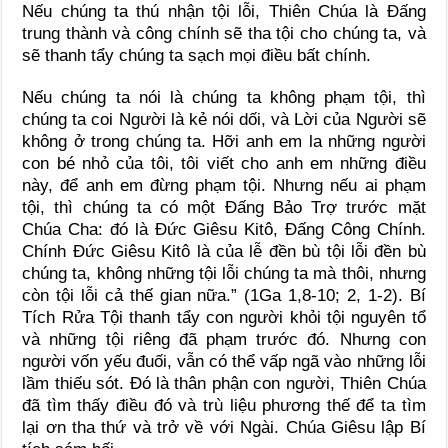
Nếu chúng ta thú nhận tội lỗi, Thiên Chúa là Đấng
trung thành và công chính sẽ tha tội cho chúng ta, và
sẽ thanh tẩy chúng ta sạch mọi điều bất chính.
Nếu chúng ta nói là chúng ta không phạm tội, thì
chúng ta coi Người là kẻ nói dối, và Lời của Người sẽ
không ở trong chúng ta. Hỡi anh em la những người
con bé nhỏ của tôi, tôi viết cho anh em những điều
này, để anh em đừng phạm tội. Nhưng nếu ai phạm
tội, thì chúng ta có một Đấng Bảo Trợ trước mặt
Chúa Cha: đó là Đức Giêsu Kitô, Đấng Công Chính.
Chính Đức Giêsu Kitô là của lễ đền bù tội lỗi đền bù
chúng ta, không những tội lỗi chúng ta mà thôi, nhưng
còn tội lỗi cả thế gian nữa.” (1Ga 1,8-10; 2, 1-2). Bí
Tích Rửa Tội thanh tẩy con người khỏi tội nguyên tổ
và những tội riêng đã phạm trước đó. Nhưng con
người vốn yếu đuối, vẫn có thể vấp ngã vào những lỗi
lầm thiếu sót. Đó là thân phận con người, Thiên Chúa
đã tìm thấy điều đó và trù liệu phương thế để ta tìm
lại ơn tha thứ và trở về với Ngài. Chúa Giêsu lập Bí