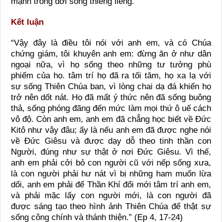
mạnh trong đời sống thiêng liêng.
Kết luận
“Vậy đây là điều tôi nói với anh em, và có Chúa
chứng giám, tôi khuyên anh em: đừng ăn ở như dân
ngoại nữa, vì họ sống theo những tư tưởng phù
phiếm của họ. tâm trí họ đã ra tối tăm, họ xa lạ với
sự sống Thiên Chúa ban, vì lòng chai dạ đá khiến họ
trở nên dốt nát. Họ đã mất ý thức nên đã sống buông
thả, sống phóng đãng đến mức làm mọi thứ ô uế cách
vô độ. Còn anh em, anh em đã chẳng học biết về Đức
Kitô như vậy đâu; ấy là nếu anh em đã được nghe nói
về Đức Giêsu và được dạy dỗ theo tinh thần con
Người, đúng như sự thật ở nơi Đức Giêsu. Vì thế,
anh em phải cởi bỏ con người cũ với nếp sống xưa,
là con người phải hư nát vì bị những ham muốn lừa
dối, anh em phải để Thần Khí đổi mới tâm trí anh em,
và phải mặc lấy con người mới, là con người đã
được sáng tạo theo hình ảnh Thiên Chúa để thật sự
sống công chính và thánh thiện.” (Ep 4, 17-24)