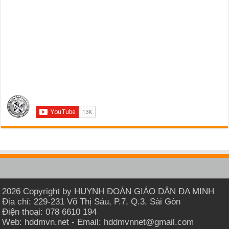
2026 Copyright by HUYNH ĐOÀN GIÁO DÂN ĐA MINH
Địa chỉ: 229-231 Võ Thị Sáu, P.7, Q.3, Sài Gòn
Điện thoại: 078 6610 194
Web: hddmvn.net - Email: hddmvnnet@gmail.com