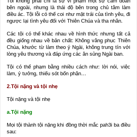
Tôi không phải chỉ là sự vi phạm một sự cấm đoán
bên ngoài, nhưng là thái độ bên trong chủ tâm làm
điều ác. Tội lỗi có thể coi như mặt trái của tình yêu, đi
ngược lại tình yêu đối với Thiên Chúa và tha nhân.
Các tội có thể khác nhau về hình thức nhưng tất cả
đều giống nhau về bản chất: Không vâng phục Thiên
Chúa, khước từ làm theo ý Ngài, không trung tín với
lòng yêu thương và đáp ứng các ân sủng Ngài ban.
Tội có thể phạm bằng nhiều cách như: lời nói, việc
làm, ý tưởng, thiếu sót bổn phận…
2.Tội nặng và tội nhẹ
Tội nặng và tội nhẹ
a.Tội nặng
Mọi tội thành tội nặng khi đồng thời mắc pah3i ba điều
sau: