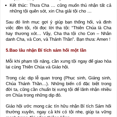
Kết thúc: Thưa Cha … cũng muốn thú nhận tất cả
những tội quên sót, xin Cha giải tội cho …
Sau đó linh mục gợi ý giúp bạn thống hối, và định
việc đền tội, rồi đọc lời tha tội: “Thiên Chúa là Cha
hay thương xót… Vậy, Cha tha tội cho Con – Nhân
danh Cha, và Con, và Thánh Thần”. Bạn thưa: Amen !
5.Bao lâu nhận Bí tích sám hối một lần
Mỗi khi phạm tội nặng, cần xưng tội ngay để giao hòa
lại cùng Thiên Chúa và Giáo hội.
Trong các dịp lễ quan trọng (Phục sinh, Giáng sinh,
Chúa Thánh Thần…). Những biến cố đặc biệt trong
đời ta, cũng cần chuẩn bị xưng tội để lãnh nhận nhiều
ơn Chúa trong những dịp đó.
Giáo hội ước mong các tín hữu nhận Bí tích Sám hối
thường xuyên, ngay cả khi có tội nhẹ, giúp ta vững