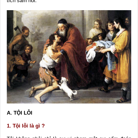
tích sám hối.
A. TỘI LỖI
1. Tội lỗi là gì ?