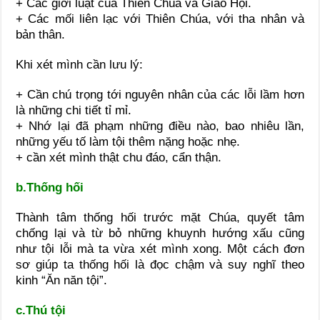
+ Các giới luật của Thiên Chúa và Giáo Hội.
+ Các mối liên lạc với Thiên Chúa, với tha nhân và
bản thân.
Khi xét mình cần lưu lý:
+ Cần chú trọng tới nguyên nhân của các lỗi lầm hơn
là những chi tiết tỉ mỉ.
+ Nhớ lại đã phạm những điều nào, bao nhiêu lần,
những yếu tố làm tội thêm nặng hoặc nhẹ.
+ cần xét mình thật chu đáo, cẩn thận.
b.Thống hối
Thành tâm thống hối trước mặt Chúa, quyết tâm
chống lại và từ bỏ những khuynh hướng xấu cũng
như tội lỗi mà ta vừa xét mình xong. Một cách đơn
sơ giúp ta thống hối là đọc chậm và suy nghĩ theo
kinh “Ăn năn tội”.
c.Thú tội