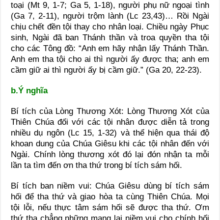
toại (Mt 9, 1-7; Ga 5, 1-18), người phụ nữ ngoại tình
(Ga 7, 2-11), người trộm lành (Lc 23,43)… Rồi Ngài
chịu chết đền tội thay cho nhân loại. Chiều ngày Phục
sinh, Ngài đã ban Thánh thần và troa quyền tha tội
cho các Tông đồ: “Anh em hãy nhận lấy Thánh Thần.
Anh em tha tội cho ai thì người ấy được tha; anh em
cầm giữ ai thì người ấy bị cầm giữ.” (Ga 20, 22-23).
b.Ý nghĩa
Bí tích của Lòng Thương Xót: Lòng Thương Xót của
Thiên Chúa đối với các tội nhân được diễn tả trong
nhiều dụ ngôn (Lc 15, 1-32) và thể hiện qua thái độ
khoan dung của Chúa Giêsu khi các tội nhân đến với
Ngài. Chính lòng thương xót đó lại đón nhận ta mỗi
lần ta tìm đến ơn tha thứ trong bí tích sám hối.
Bí tích ban niềm vui: Chúa Giêsu dùng bí tích sám
hối để tha thứ và giao hòa ta cùng Thiên Chúa. Mọi
tội lỗi, nếu thực tâm sám hối sẽ được tha thứ. Ơm
thứ tha chẳng những mang lại niềm vui cho chính hối