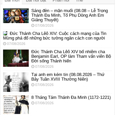
Bài mới
Bài nổi bật
Phản hồi
Thẻ
Sáng đèn – mặn muối (08.08 – Lễ Trọng
Thánh Đa Minh, Tổ Phụ Dòng Anh Em
Giảng Thuyết)
07/08/2026
Đức Thánh Cha Lêô XIV: Cuộc cách mạng của Tin
Mừng phá đổ những bức tường ngăn cách con người
07/08/2026
Đức Thánh Cha Lêô XIV bổ nhiệm cha
Benjamin Earl, OP làm Tham vấn viên Bộ
Đời sống Thánh hiến
07/08/2026
Tại anh em kém tin (08.08.2026 – Thứ
Bảy Tuần XVIII Thường Niên)
07/08/2026
8 Tháng Tám Thánh Ða Minh (1172-1221)
07/08/2026