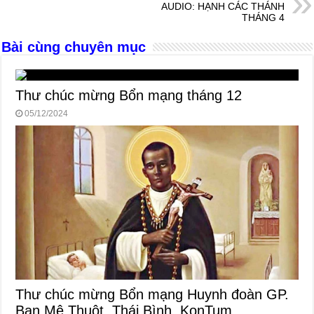
o
er
p
AUDIO: HẠNH CÁC THÁNH
THÁNG 4
k
Bài cùng chuyên mục
Thư chúc mừng Bổn mạng tháng 12
05/12/2024
Thư chúc mừng Bổn mạng Huynh đoàn GP.
Ban Mê Thuột, Thái Bình, KonTum