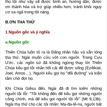
thú tội như vậy sẽ được bình an, hướng dẫn, được
ơn thánh hóa và trợ giúp nhiều hơn, tránh khỏi nguy
cơ sa ngã trong tội nặng.
B.ƠN THA THỨ
1.Nguồn gốc và ý nghĩa
a.Nguồn gốc
.
Thiên Chúa luôn tỏ ra là Đấng nhân hậu và sẵn lòng
tha thứ. Ngài muốn cứu vớt con người. Trong Cựu
Ước, các ngôn sứ đã không ngừng thay lời Thiên
Chúa kêu gọi tội nhân hối cải để được sống (Ezêlkiel,
Joel, Amos…). Người kêu gọi họ “đổi đường” và kiên
tâm chờ đợi họ.
Khi Chúa Giêsu đến, Ngài đã đi tìm kiếm những
người tội lỗi: “Tôi không đến để kêu gọi những người
công chính, mà để kêu gọi người tội lỗi” (Mt 9,13b).
Ngài tha thứ cho các tội nhân: Ma-đa-lê-na, người bất