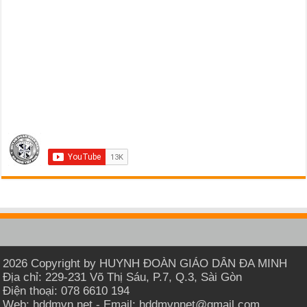
2026 Copyright by HUYNH ĐOÀN GIÁO DÂN ĐA MINH
Địa chỉ: 229-231 Võ Thị Sáu, P.7, Q.3, Sài Gòn
Điện thoại: 078 6610 194
Web: hddmvn.net - Email: hddmvnnet@gmail.com