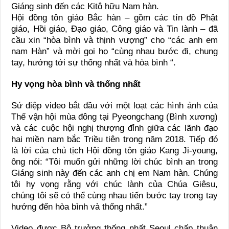
Giáng sinh đến các Kitô hữu Nam hàn.
Hội đồng tôn giáo Bắc hàn – gồm các tín đồ Phật
giáo, Hồi giáo, Đạo giáo, Công giáo và Tin lành – đã
cầu xin “hòa bình và thịnh vượng” cho “các anh em
nam Hàn” và mời gọi họ “cùng nhau bước đi, chung
tay, hướng tới sự thống nhất và hòa bình “.
Hy vọng hòa bình và thống nhất
Sứ điệp video bắt đầu với một loạt các hình ảnh của
Thế vận hội mùa đông tại Pyeongchang (Bình xương)
và các cuộc hội nghị thượng đỉnh giữa các lãnh đạo
hai miền nam bắc Triều tiên trong năm 2018. Tiếp đó
là lời của chủ tịch Hội đồng tôn giáo Kang Ji-young,
ông nói: “Tôi muốn gửi những lời chúc bình an trong
Giáng sinh này đến các anh chị em Nam hàn. Chúng
tôi hy vọng rằng với chúc lành của Chúa Giêsu,
chúng tôi sẽ có thể cùng nhau tiến bước tay trong tay
hướng đến hòa bình và thống nhất.”
Video được Bộ trưởng thống nhất Seoul chấp thuận