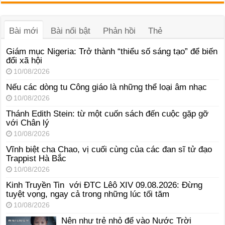
âm
thanh
Bài mới
Bài nổi bật
Phản hồi
Thẻ
Giám mục Nigeria: Trở thành “thiểu số sáng tạo” để biến
đổi xã hội
10/08/2026
Nếu các dòng tu Công giáo là những thể loại âm nhạc
10/08/2026
Thánh Edith Stein: từ một cuốn sách đến cuộc gặp gỡ
với Chân lý
10/08/2026
Vĩnh biệt cha Chao, vị cuối cùng của các đan sĩ tử đạo
Trappist Hà Bắc
10/08/2026
Kinh Truyền Tin với ĐTC Lêô XIV 09.08.2026: Đừng
tuyệt vọng, ngay cả trong những lúc tối tăm
10/08/2026
Nên như trẻ nhỏ để vào Nước Trời