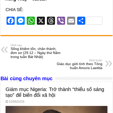
CHIA SẺ:
F
M
W
X
T
Vi
E
S
a
e
h
hr
b
m
h
c
ss
at
e
er
ail
ar
e
e
s
a
e
Hình sau
Sống khiêm tốn, chân thành,
b
n
A
d
đơn sơ (29.12 – Ngày thứ Năm
trong tuần Bát Nhật)
o
g
p
s
Hình trước
Giáo dục giới tính theo Tông
o
er
p
huấn Amoris Laetitia
k
Bài cùng chuyên mục
Giám mục Nigeria: Trở thành “thiểu số sáng
tạo” để biến đổi xã hội
10/08/2026