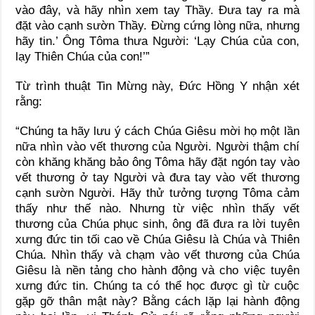
vào đây, và hãy nhìn xem tay Thầy. Đưa tay ra mà
đặt vào cạnh sườn Thầy. Đừng cứng lòng nữa, nhưng
hãy tin.’ Ông Tôma thưa Người: ‘Lạy Chúa của con,
lạy Thiên Chúa của con!’”
Từ trình thuật Tin Mừng này, Đức Hồng Y nhận xét
rằng:
“Chúng ta hãy lưu ý cách Chúa Giêsu mời họ một lần
nữa nhìn vào vết thương của Người. Người thậm chí
còn khăng khăng bảo ông Tôma hãy đặt ngón tay vào
vết thương ở tay Người và đưa tay vào vết thương
cạnh sườn Người. Hãy thử tưởng tượng Tôma cảm
thấy như thế nào. Nhưng từ việc nhìn thấy vết
thương của Chúa phục sinh, ông đã đưa ra lời tuyên
xưng đức tin tối cao về Chúa Giêsu là Chúa và Thiên
Chúa. Nhìn thấy và chạm vào vết thương của Chúa
Giêsu là nền tảng cho hành động và cho việc tuyên
xưng đức tin. Chúng ta có thể học được gì từ cuộc
gặp gỡ thân mật này? Bằng cách lặp lại hành động