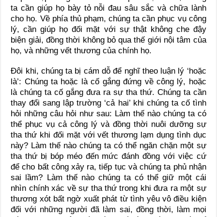
ta cần giúp họ bày tỏ nỗi đau sâu sắc và chữa lành
cho họ. Về phía thủ phạm, chúng ta cần phục vụ công
lý, cần giúp họ đối mặt với sự thật không che đậy
biện giải, đồng thời không bỏ qua thế giới nội tâm của
họ, và những vết thương của chính họ.
Đôi khi, chúng ta bị cám dỗ để nghĩ theo luận lý ‘hoặc
là’: Chúng ta hoặc là cố gắng đứng về công lý, hoặc
là chúng ta cố gắng đưa ra sự tha thứ. Chúng ta cần
thay đổi sang lập trường ‘cả hai’ khi chúng ta cố tình
hỏi những câu hỏi như sau: Làm thế nào chúng ta có
thể phục vụ cả công lý và đồng thời nuôi dưỡng sự
tha thứ khi đối mặt với vết thương lạm dụng tình dục
này? Làm thế nào chúng ta có thể ngăn chặn một sự
tha thứ bị bóp méo đến mức đánh đồng với việc cứ
để cho bất công xảy ra, tiếp tục và chúng ta phủ nhận
sai lầm? Làm thế nào chúng ta có thể giữ một cái
nhìn chính xác về sự tha thứ trong khi đưa ra một sự
thương xót bất ngờ xuất phát từ tình yêu vô điều kiện
đối với những người đã làm sai, đồng thời, làm mọi