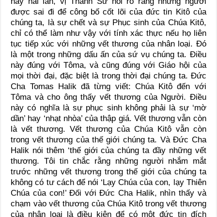
này hai lần, vị Thánh Sử nói rõ rằng những người
được sai đi để công bố cốt lõi của đức tin Kitô của
chúng ta, là sự chết và sự Phục sinh của Chúa Kitô,
chỉ có thể làm như vậy với tính xác thực nếu họ liên
tục tiếp xúc với những vết thương của nhân loại. Đó
là một trong những dấu ấn của sứ vụ chúng ta. Điều
này đúng với Tôma, và cũng đúng với Giáo hội của
mọi thời đại, đặc biệt là trong thời đại chúng ta. Đức
Cha Tomas Halik đã từng viết: Chúa Kitô đến với
Tôma và cho ông thấy vết thương của Người. Điều
này có nghĩa là sự phục sinh không phải là sự ‘mờ
dần’ hay ‘nhạt nhòa’ của thập giá. Vết thương vẫn còn
là vết thương. Vết thương của Chúa Kitô vẫn còn
trong vết thương của thế giới chúng ta. Và Đức Cha
Halik nói thêm ‘thế giới của chúng ta đầy những vết
thương. Tôi tin chắc rằng những người nhắm mắt
trước những vết thương trong thế giới của chúng ta
không có tư cách để nói ‘Lạy Chúa của con, lạy Thiên
Chúa của con!’ Đối với Đức Cha Halik, nhìn thấy và
chạm vào vết thương của Chúa Kitô trong vết thương
của nhân loại là điều kiện để có một đức tin đích