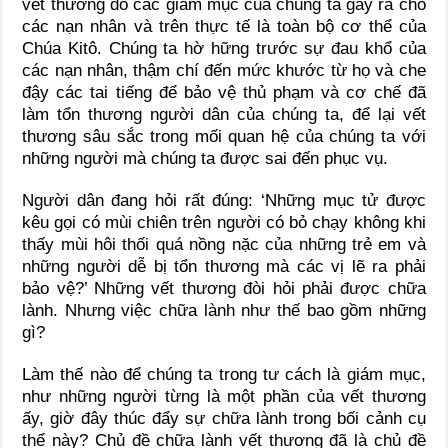
vết thương do các giám mục của chúng ta gây ra cho
các nạn nhân và trên thực tế là toàn bộ cơ thể của
Chúa Kitô. Chúng ta hờ hững trước sự đau khổ của
các nạn nhân, thậm chí đến mức khước từ họ và che
đậy các tai tiếng để bảo vệ thủ phạm và cơ chế đã
làm tổn thương người dân của chúng ta, để lại vết
thương sâu sắc trong mối quan hệ của chúng ta với
những người mà chúng ta được sai đến phục vụ.
Người dân đang hỏi rất đúng: ‘Những mục tử được
kêu gọi có mùi chiên trên người có bỏ chạy không khi
thấy mùi hôi thối quá nồng nặc của những trẻ em và
những người dễ bị tổn thương mà các vị lẽ ra phải
bảo vệ?’ Những vết thương đòi hỏi phải được chữa
lành. Nhưng việc chữa lành như thế bao gồm những
gì?
Làm thế nào để chúng ta trong tư cách là giám mục,
như những người từng là một phần của vết thương
ấy, giờ đây thúc đẩy sự chữa lành trong bối cảnh cụ
thể này? Chủ đề chữa lành vết thương đã là chủ đề