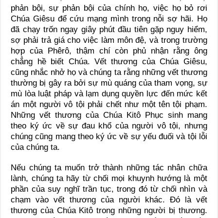
phản bội, sự phản bội của chính họ, việc họ bỏ rơi
Chúa Giêsu để cứu mạng mình trong nỗi sợ hãi. Họ
đã chạy trốn ngay giây phút đầu tiên gặp nguy hiểm,
sợ phải trả giá cho việc làm môn đệ, và trong trường
hợp của Phêrô, thậm chí còn phủ nhận rằng ông
chẳng hề biết Chúa. Vết thương của Chúa Giêsu,
cũng nhắc nhở họ và chúng ta rằng những vết thương
thường bị gây ra bởi sự mù quáng của tham vọng, sự
mù lòa luật pháp và lạm dụng quyền lực đến mức kết
án một người vô tội phải chết như một tên tội phạm.
Những vết thương của Chúa Kitô Phục sinh mang
theo ký ức về sự đau khổ của người vô tội, nhưng
chúng cũng mang theo ký ức về sự yếu đuối và tội lỗi
của chúng ta.
Nếu chúng ta muốn trở thành những tác nhân chữa
lành, chúng ta hãy từ chối mọi khuynh hướng là một
phần của suy nghĩ trần tục, trong đó từ chối nhìn và
chạm vào vết thương của người khác. Đó là vết
thương của Chúa Kitô trong những người bị thương.