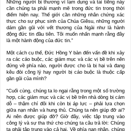
Những người bị thương vì lạm dụng và tai tiếng này
cần chúng ta phải mạnh mẽ trong đức tin trong thời
điểm hiện nay. Thế giới cần những nhân chứng xác
thực cho sự phục sinh của Chúa Giêsu, những người
dám gần gũi với vết thương của Ngài như là hành
động đức tin đầu tiên. Tôi muốn nhấn mạnh rằng đây
là một hành động của đức tin.”
Một cách cụ thể, Đức Hồng Y bàn đến vấn đề khi xảy
ra các cáo buộc, các giám mục và các vị bề trên nên
đứng về phía nào, người được cho là bị hại và đang
kêu đòi công lý hay người bị cáo buộc là thuộc cấp
gần gũi của mình?
“Cuối cùng, chúng ta lo ngại rằng trong một số trường
hợp, các giám mục và các vị bề trên nhà dòng bị cám
dỗ – thậm chí đôi khi còn bị áp lực – phải lựa chọn
giữa nạn nhân và hung thủ. Chúng ta nên giúp đỡ ai?
Ai nên được giúp đỡ? Giờ đây, việc tập trung vào
công lý và sự tha thứ cho chúng ta câu trả lời: Chúng
ta phải tập trung vào cả hai. Về phía nạn nhân, chúng