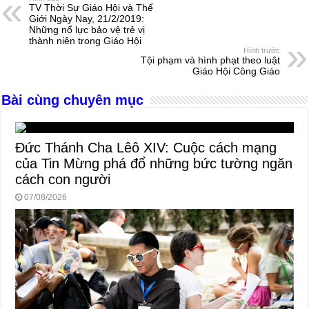
TV Thời Sự Giáo Hội và Thế
b
n
A
d
Giới Ngày Nay, 21/2/2019:
Những nổ lực bảo vệ trẻ vị
o
g
p
s
thành niên trong Giáo Hội
Hình trước
o
er
p
Tội phạm và hình phạt theo luật
Giáo Hội Công Giáo
k
Bài cùng chuyên mục
Đức Thánh Cha Lêô XIV: Cuộc cách mạng
của Tin Mừng phá đổ những bức tường ngăn
cách con người
07/08/2026