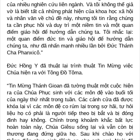
của nhiều nghiên cứu liên ngành. Và tôi không thể giả
vờ là biết tất cả những phát hiện của khoa học xã hội
và nhân văn về chủ đề này, nhưng tôi tin rằng chúng
ta cần phục hồi và duy trì một niềm tin và một quan
điểm giáo hội để hướng dẫn chúng ta. Tôi nhắc lại:
một quan điểm đức tin và giáo hội để hướng dẫn
chúng ta, như đã nhấn mạnh nhiều lần bởi Đức Thánh
Cha Phanxicô.”
Đức Hồng Y đã thuật lại trình thuật Tin Mừng việc
Chúa hiện ra với Tông Đồ Tôma.
“Tin Mừng Thánh Gioan đã tường thuật một cuộc hiện
ra của Chúa Phục sinh với các môn đệ vào buổi tối
của ngày thứ nhất trong tuần. Các cánh cửa đã được
khóa lại vì các môn đệ co rúm lại trong sợ hãi, tự hỏi
liệu họ có phải là người tiếp theo bị bắt và bị đóng
đinh hay không. Chính trong khoảnh khắc bất lực
hoàn toàn này, Chúa Giêsu sống lại và vẫn còn bị
thương đang đứng giữa họ. Sau khi chào họ với