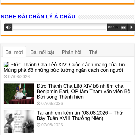
NGHE ĐÀI CHÂN LÝ Á CHÂU
Trình
Vm
00:00
R
P
phát
âm
thanh
Bài mới
Bài nổi bật
Phản hồi
Thẻ
Đức Thánh Cha Lêô XIV: Cuộc cách mạng của Tin
Mừng phá đổ những bức tường ngăn cách con người
07/08/2026
Đức Thánh Cha Lêô XIV bổ nhiệm cha
Benjamin Earl, OP làm Tham vấn viên Bộ
Đời sống Thánh hiến
07/08/2026
Tại anh em kém tin (08.08.2026 – Thứ
Bảy Tuần XVIII Thường Niên)
07/08/2026