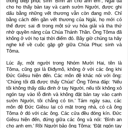
thông điệp phục sinh ‘Bình an cho anh em’, Ngài đã
cho họ thấy bàn tay và cạnh sườn Người, được ghi
dấu bằng những vết thương vẫn còn đang mở. Chỉ
bằng cách đến gần vết thương của Ngài, họ mới có
thể được sai đi trong một sứ vụ hòa giải và tha thứ
nhờ quyền năng của Chúa Thánh Thần. Ông Tôma đã
không ở với họ tại thời điểm đó. Bây giờ chúng ta hãy
nghe kể về cuộc gặp gỡ giữa Chúa Phục sinh và
Tôma.
Lúc ấy, một người trong Nhóm Mười Hai, tên là
Tôma, cũng gọi là Điđymô, không ở với các ông khi
Đức Giêsu hiện đến. Các môn đệ khác nói với ông:
‘Chúng tôi đã được thấy Chúa!’ Ông Tôma đáp: ‘Nếu
tôi không thấy dấu đinh ở tay Người, nếu tôi không xỏ
ngón tay vào lỗ đinh và không đặt bàn tay vào cạnh
sườn Người, tôi chẳng có tin.’ Tám ngày sau, các
môn đệ Đức Giêsu lại có mặt trong nhà, có cả ông
Tôma ở đó với các ông. Các cửa đều đóng kín. Đức
Giêsu hiện đến, đứng giữa các ông và nói: ‘Bình an
cho anh em.’ Rồi Người bảo ông Tôma: ‘Đặt ngón tay