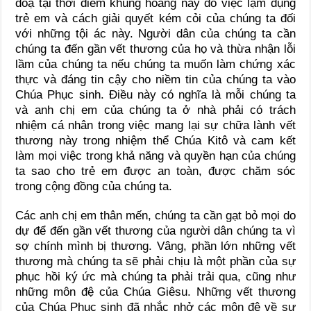
doạ tại thời điểm khủng hoảng này do việc lạm dụng
trẻ em và cách giải quyết kém cỏi của chúng ta đối
với những tội ác này. Người dân của chúng ta cần
chúng ta đến gần vết thương của họ và thừa nhận lỗi
lầm của chúng ta nếu chúng ta muốn làm chứng xác
thực và đáng tin cậy cho niềm tin của chúng ta vào
Chúa Phục sinh. Điều này có nghĩa là mỗi chúng ta
và anh chị em của chúng ta ở nhà phải có trách
nhiệm cá nhân trong việc mang lại sự chữa lành vết
thương này trong nhiệm thể Chúa Kitô và cam kết
làm mọi việc trong khả năng và quyền hạn của chúng
ta sao cho trẻ em được an toàn, được chăm sóc
trong cộng đồng của chúng ta.
Các anh chị em thân mến, chúng ta cần gạt bỏ mọi do
dự để đến gần vết thương của người dân chúng ta vì
sợ chính mình bị thương. Vâng, phần lớn những vết
thương mà chúng ta sẽ phải chịu là một phần của sự
phục hồi ký ức mà chúng ta phải trải qua, cũng như
những môn đệ của Chúa Giêsu. Những vết thương
của Chúa Phục sinh đã nhắc nhở các môn đệ về sự