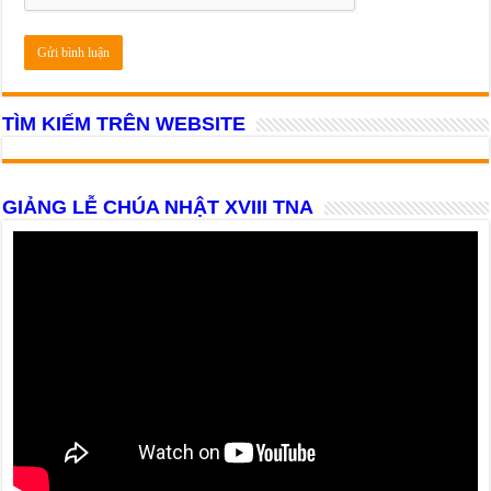
TÌM KIẾM TRÊN WEBSITE
GIẢNG LỄ CHÚA NHẬT XVIII TNA