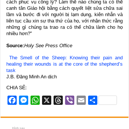
cách phục vụ công lý? Làm thế nào chúng ta có thể
canh tân Giáo hội bằng cách quyết liệt sửa chữa sai
lầm và bước đi với người bị lạm dụng, kiên nhẫn và
liên tục cầu xin sự tha thứ của họ, với nhận thức rằng
những gì chúng ta trao ra có thể chữa lành cho họ
nhiều hơn?”
Source:
Holy See Press Office
The Smell of the Sheep: Knowing their pain and
healing their wounds is at the core of the shepherd’s
task
J.B. Đặng Minh An dịch
CHIA SẺ:
F
M
W
X
T
Vi
E
S
a
e
h
hr
b
m
h
c
ss
at
e
er
ail
ar
e
e
s
a
e
Hình sau