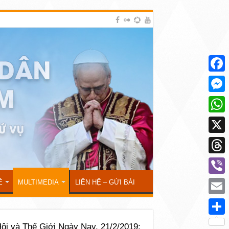
Face
Mess
What
X
Thre
Viber
Ẻ
MULTIMEDIA
LIÊN HỆ – GỬI BÀI
Emai
Shar
ội và Thế Giới Ngày Nay, 21/2/2019: