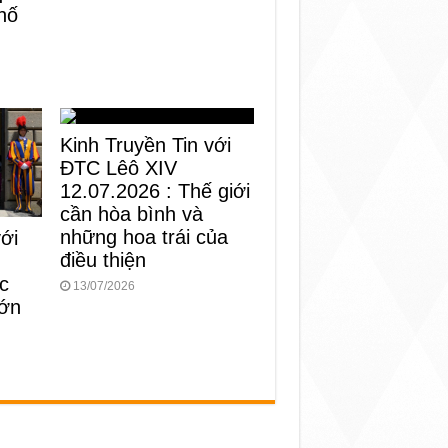
hố
Kinh Truyền Tin với
ĐTC Lêô XIV
12.07.2026 : Thế giới
cần hòa bình và
những hoa trái của
với
điều thiện
c
13/07/2026
lớn