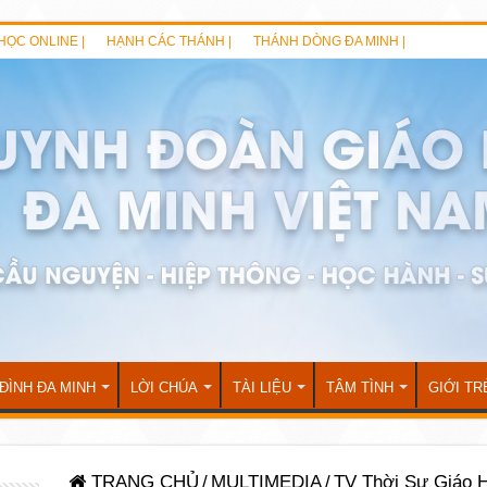
HỌC ONLINE |
HẠNH CÁC THÁNH |
THÁNH DÒNG ĐA MINH |
 ĐÌNH ĐA MINH
LỜI CHÚA
TÀI LIỆU
TÂM TÌNH
GIỚI TR
TRANG CHỦ
/
MULTIMEDIA
/
TV Thời Sự Giáo H