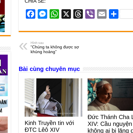
CHIA SẺ:
F
M
W
X
T
Vi
E
S
a
e
h
hr
b
m
h
c
ss
at
e
er
ail
ar
e
e
s
a
e
Hình sau
“Chúng ta không được sợ
b
n
A
d
khủng hoảng”
o
g
p
s
Bài cùng chuyên mục
o
er
p
k
Đức Thánh Cha 
Kinh Truyền tin với
XIV: Cầu nguyện
ĐTC Lêô XIV
không ai bị lãng