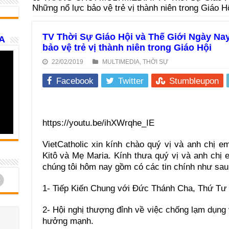
Những nổ lực bảo vệ trẻ vị thành niên trong Giáo H
TV Thời Sự Giáo Hội và Thế Giới Ngày Nay
A
bảo vệ trẻ vị thành niên trong Giáo Hội
22/02/2019
MULTIMEDIA
,
THỜI SỰ
Facebook
Twitter
Stumbleupon
https://youtu.be/ihXWrqhe_IE
VietCatholic xin kính chào quý vị và anh chị 
Kitô và Mẹ Maria. Kính thưa quý vị và anh chị
chúng tôi hôm nay gồm có các tin chính như sau
d
1- Tiếp Kiến Chung với Đức Thánh Cha, Thứ Tư 
2- Hội nghị thượng đỉnh về việc chống lạm dụng 
hưởng mạnh.