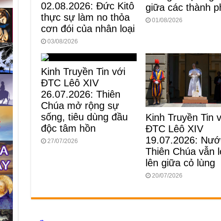
02.08.2026: Đức Kitô
giữa các thành p
thực sự làm no thỏa
01/08/2026
cơn đói của nhân loại
03/08/2026
Kinh Truyền Tin với
ĐTC Lêô XIV
26.07.2026: Thiên
Chúa mở rộng sự
sống, tiêu dùng đầu
Kinh Truyền Tin 
độc tâm hồn
ĐTC Lêô XIV
19.07.2026: Nướ
27/07/2026
Thiên Chúa vẫn 
lên giữa cỏ lùng
20/07/2026