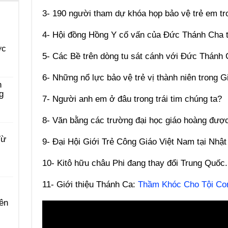
3- 190 người tham dự khóa họp bảo vệ trẻ em tr
4- Hội đồng Hồng Y cố vấn của Đức Thánh Cha t
ớc
5- Các Bề trên dòng tu sát cánh với Đức Thánh
6- Những nổ lực bảo vệ trẻ vị thành niên trong G
n
g
7- Người anh em ở đâu trong trái tim chúng ta?
8- Văn bằng các trường đại học giáo hoàng đượ
Từ
9- Đại Hội Giới Trẻ Công Giáo Việt Nam tại Nhật
10- Kitô hữu châu Phi đang thay đổi Trung Quốc.
11- Giới thiệu Thánh Ca:
Thầm Khóc Cho Tội Co
ên