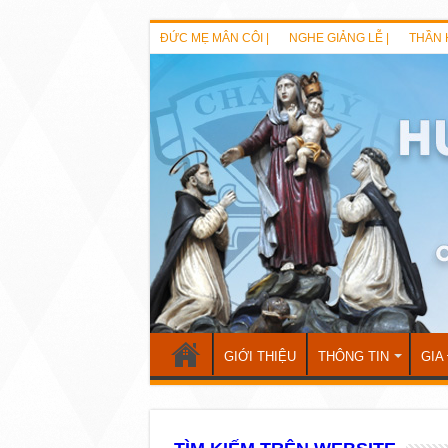
ĐỨC MẸ MÂN CÔI |
NGHE GIẢNG LỄ |
THẦN 
GIỚI THIỆU
THÔNG TIN
GIA