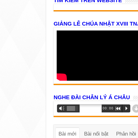
TÌM KIẾM TRÊN WEBSITE
GIẢNG LỄ CHÚA NHẬT XVIII TN
NGHE ĐÀI CHÂN LÝ Á CHÂU
Trình
Vm
00:00
R
P
phát
âm
thanh
Bài mới
Bài nổi bật
Phản hồi