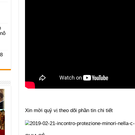
n
-nô
 8
Xin mời quý vị theo dõi phần tin chi tiết