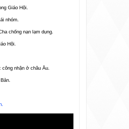
ong Giáo Hội.
ái nhóm.
 Cha chống nạn lạm dụng.
iáo Hội.
c công nhận ở châu Âu.
 Bản.
n.