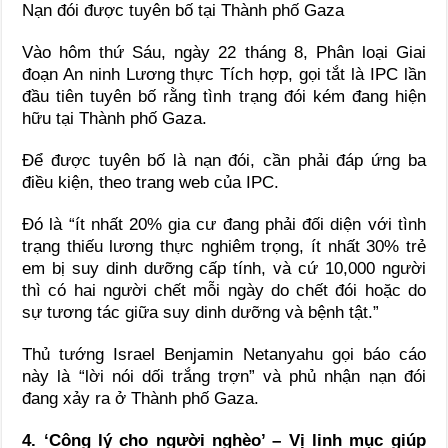
Nạn đói được tuyên bố tại Thành phố Gaza
Vào hôm thứ Sáu, ngày 22 tháng 8, Phân loại Giai
đoạn An ninh Lương thực Tích hợp, gọi tắt là IPC lần
đầu tiên tuyên bố rằng tình trạng đói kém đang hiện
hữu tại Thành phố Gaza.
Để được tuyên bố là nạn đói, cần phải đáp ứng ba
điều kiện, theo trang web của IPC.
Đó là “ít nhất 20% gia cư đang phải đối diện với tình
trạng thiếu lương thực nghiêm trọng, ít nhất 30% trẻ
em bị suy dinh dưỡng cấp tính, và cứ 10,000 người
thì có hai người chết mỗi ngày do chết đói hoặc do
sự tương tác giữa suy dinh dưỡng và bệnh tật.”
Thủ tướng Israel Benjamin Netanyahu gọi báo cáo
này là “lời nói dối trắng trợn” và phủ nhận nạn đói
đang xảy ra ở Thành phố Gaza.
4. ‘Công lý cho người nghèo’ – Vị linh mục giúp