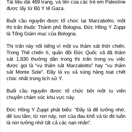
Tài liệu dài 469 trang, và tên của các trẻ em Palestine
được lấy từ Bộ Y tế Gaza.
Buổi cầu nguyện được tổ chức tại Marzabotto, một
thị trấn thuộc Thành phố Bologna. Đức Hồng Y Zuppi
là Tổng Giám mục của Bologna.
Thị trấn này nổi tiếng vì một vụ thảm sát thời chiến.
Trong Thế chiến II, quân đội Đức Quốc xã đã thảm
sát 1,830 thường dân trong thị trấn trong vụ việc
được gọi là “vụ thảm sát Marzabotto” hay “vụ thảm
sát Monte Sole”. Đây là vụ xả súng hàng loạt chết
chóc nhất trong lịch sử Ý.
Buổi cầu nguyện được tổ chức bởi một tu viện
chuyên chăm sóc khu vực này.
Đức Hồng Y Zuppi phát biểu: “Đây là để tưởng nhớ,
để lưu tâm, từ nơi này, nơi của đau khổ và từ đó luôn
là nơi tưởng nhớ tất cả các nạn nhân”.