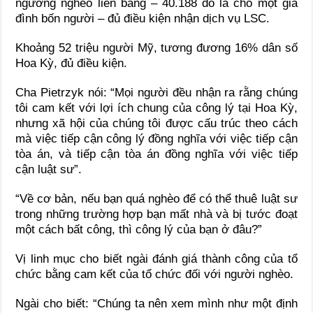
ngưỡng nghèo liên bang – 40.188 đô la cho một gia
đình bốn người – đủ điều kiện nhận dịch vụ LSC.
Khoảng 52 triệu người Mỹ, tương đương 16% dân số
Hoa Kỳ, đủ điều kiện.
Cha Pietrzyk nói: “Mọi người đều nhận ra rằng chúng
tôi cam kết với lợi ích chung của công lý tại Hoa Kỳ,
nhưng xã hội của chúng tôi được cấu trúc theo cách
mà việc tiếp cận công lý đồng nghĩa với việc tiếp cận
tòa án, và tiếp cận tòa án đồng nghĩa với việc tiếp
cận luật sư”.
“Về cơ bản, nếu bạn quá nghèo để có thể thuê luật sư
trong những trường hợp bạn mất nhà và bị tước đoạt
một cách bất công, thì công lý của bạn ở đâu?”
Vị linh mục cho biết ngài đánh giá thành công của tổ
chức bằng cam kết của tổ chức đối với người nghèo.
Ngài cho biết: “Chúng ta nên xem mình như một định