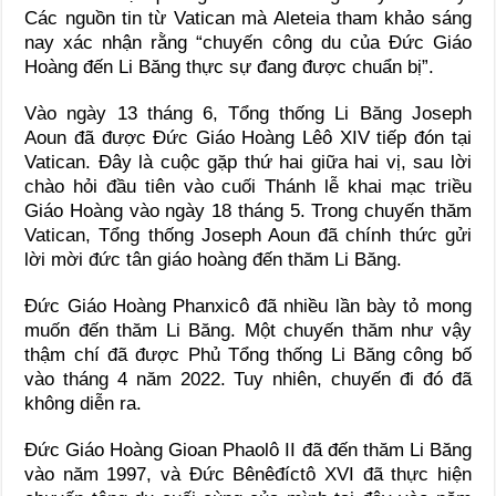
Các nguồn tin từ Vatican mà Aleteia tham khảo sáng
nay xác nhận rằng “chuyến công du của Đức Giáo
Hoàng đến Li Băng thực sự đang được chuẩn bị”.
Vào ngày 13 tháng 6, Tổng thống Li Băng Joseph
Aoun đã được Đức Giáo Hoàng Lêô XIV tiếp đón tại
Vatican. Đây là cuộc gặp thứ hai giữa hai vị, sau lời
chào hỏi đầu tiên vào cuối Thánh lễ khai mạc triều
Giáo Hoàng vào ngày 18 tháng 5. Trong chuyến thăm
Vatican, Tổng thống Joseph Aoun đã chính thức gửi
lời mời đức tân giáo hoàng đến thăm Li Băng.
Đức Giáo Hoàng Phanxicô đã nhiều lần bày tỏ mong
muốn đến thăm Li Băng. Một chuyến thăm như vậy
thậm chí đã được Phủ Tổng thống Li Băng công bố
vào tháng 4 năm 2022. Tuy nhiên, chuyến đi đó đã
không diễn ra.
Đức Giáo Hoàng Gioan Phaolô II đã đến thăm Li Băng
vào năm 1997, và Đức Bênêđíctô XVI đã thực hiện