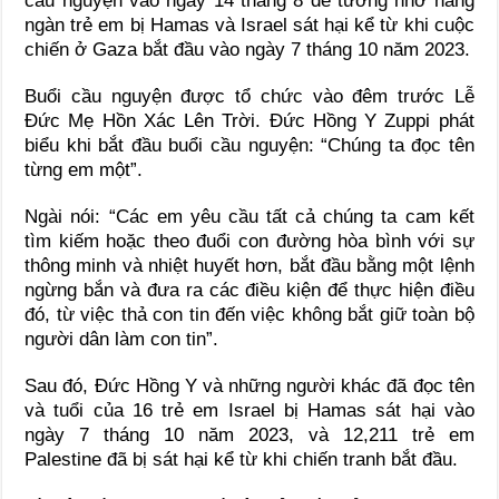
cầu nguyện vào ngày 14 tháng 8 để tưởng nhớ hàng
ngàn trẻ em bị Hamas và Israel sát hại kể từ khi cuộc
chiến ở Gaza bắt đầu vào ngày 7 tháng 10 năm 2023.
Buổi cầu nguyện được tổ chức vào đêm trước Lễ
Đức Mẹ Hồn Xác Lên Trời. Đức Hồng Y Zuppi phát
biểu khi bắt đầu buổi cầu nguyện: “Chúng ta đọc tên
từng em một”.
Ngài nói: “Các em yêu cầu tất cả chúng ta cam kết
tìm kiếm hoặc theo đuổi con đường hòa bình với sự
thông minh và nhiệt huyết hơn, bắt đầu bằng một lệnh
ngừng bắn và đưa ra các điều kiện để thực hiện điều
đó, từ việc thả con tin đến việc không bắt giữ toàn bộ
người dân làm con tin”.
Sau đó, Đức Hồng Y và những người khác đã đọc tên
và tuổi của 16 trẻ em Israel bị Hamas sát hại vào
ngày 7 tháng 10 năm 2023, và 12,211 trẻ em
Palestine đã bị sát hại kể từ khi chiến tranh bắt đầu.