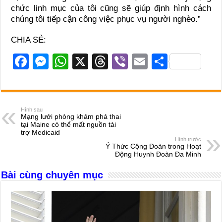
chức linh mục của tôi cũng sẽ giúp định hình cách
chúng tôi tiếp cận công việc phục vụ người nghèo.”
CHIA SẺ:
F
M
W
X
T
Vi
E
S
a
e
h
hr
b
m
h
c
ss
at
e
er
ail
ar
e
e
s
a
e
Hình sau
Mạng lưới phòng khám phá thai
b
n
A
d
tại Maine có thể mất nguồn tài
trợ Medicaid
o
g
p
s
Hình trước
Ý Thức Cộng Đoàn trong Hoạt
o
er
p
Động Huynh Đoàn Đa Minh
k
Bài cùng chuyên mục