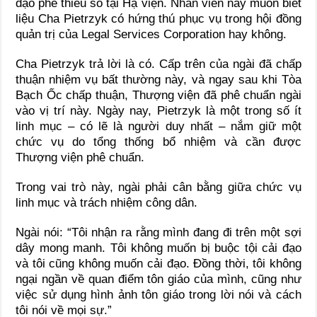
đạo phe thiểu số tại Hạ viện. Nhân viên này muốn biết
liệu Cha Pietrzyk có hứng thú phục vụ trong hội đồng
quản trị của Legal Services Corporation hay không.
Cha Pietrzyk trả lời là có. Cấp trên của ngài đã chấp
thuận nhiệm vụ bất thường này, và ngay sau khi Tòa
Bạch Ốc chấp thuận, Thượng viện đã phê chuẩn ngài
vào vị trí này. Ngày nay, Pietrzyk là một trong số ít
linh mục – có lẽ là người duy nhất – nắm giữ một
chức vụ do tổng thống bổ nhiệm và cần được
Thượng viện phê chuẩn.
Trong vai trò này, ngài phải cân bằng giữa chức vụ
linh mục và trách nhiệm công dân.
Ngài nói: “Tôi nhận ra rằng mình đang đi trên một sợi
dây mong manh. Tôi không muốn bị buộc tội cải đạo
và tôi cũng không muốn cải đạo. Đồng thời, tôi không
ngại ngần về quan điểm tôn giáo của mình, cũng như
việc sử dụng hình ảnh tôn giáo trong lời nói và cách
tôi nói về mọi sự.”