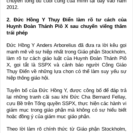
chuyến tông du cuối cùng của mình tại đây vào năm
2012.
2. Đức Hồng Y Thụy Điển làm rõ tư cách của
Huynh Đoàn Thánh Piô X sau chuyến viếng thăm
trái phép
Đức Hồng Y Anders Arborelius đã đưa ra lời kêu gọi
mạnh mẽ về sự hiệp nhất trong Giáo phận Stockholm,
làm rõ tư cách giáo luật của Huynh Đoàn Thánh Piô
X, gọi tắt là SSPX và cảnh báo người Công Giáo
Thụy Điển về những lựa chọn có thể làm suy yếu sự
hiệp thông giáo hội.
Tuyên bố của Đức Hồng Y, được công bố để đáp trả
lại những tranh cãi sau khi Đức Cha Bernard Fellay,
cựu Bề trên Tổng quyền SSPX, thực hiện các hành vi
giám mục trong giáo phận mà không có sự hiểu biết
hoặc đồng ý của giám mục giáo phận.
Theo lời làm rõ chính thức từ Giáo phận Stockholm,