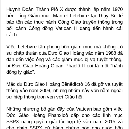
Huynh Đoàn Thánh Piô X được thành lập năm 1970
bởi Tổng Giám mục Marcel Lefebvre tại Thụy Sĩ để
bảo tồn các thực hành Công Giáo truyền thống trong
bối cảnh Công đồng Vatican II đang tiến hành cải
cách.
Việc Lefebvre tấn phong bốn giám mục mà không có
sự chấp thuận của Đức Giáo Hoàng vào năm 1988 đã
dẫn đến việc ông và các giám mục bị vạ tuyệt thông,
bị Đức Giáo Hoàng Gioan Phaolô II coi là một “hành
động ly giáo”.
Mặc dù Đức Giáo Hoàng Bênêđíctô 16 đã gỡ vạ tuyệt
thông vào năm 2009, nhưng nhóm này vẫn nằm ngoài
sự hiệp thông trọn vẹn với Giáo hội.
Những nhượng bộ gần đây của Vatican bao gồm việc
Đức Giáo Hoàng Phanxicô cấp cho các linh mục
SSPX năng quyền giải tội hợp lệ vào năm 2015 và
cho phép SSPX cử hành chứng hôn cho cuộc hôn