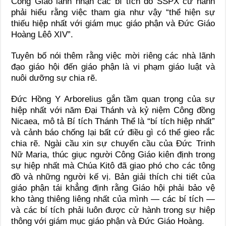
Công Giáo lãnh nhận các bí tích do SSPX cử hành
phải hiểu rằng việc tham gia như vậy “thể hiện sự
thiếu hiệp nhất với giám mục giáo phận và Đức Giáo
Hoàng Lêô XIV”.
Tuyên bố nói thêm rằng việc mời riêng các nhà lãnh
đạo giáo hội đến giáo phận là vi phạm giáo luật và
nuôi dưỡng sự chia rẽ.
Đức Hồng Y Arborelius gắn tầm quan trọng của sự
hiệp nhất với năm Đại Thánh và kỷ niệm Công đồng
Nicaea, mô tả Bí tích Thánh Thể là “bí tích hiệp nhất”
và cảnh báo chống lại bất cứ điều gì có thể gieo rắc
chia rẽ. Ngài cầu xin sự chuyển cầu của Đức Trinh
Nữ Maria, thúc giục người Công Giáo kiên định trong
sự hiệp nhất mà Chúa Kitô đã giao phó cho các tông
đồ và những người kế vị. Bản giải thích chi tiết của
giáo phận tái khẳng định rằng Giáo hội phải bảo vệ
kho tàng thiêng liêng nhất của mình — các bí tích —
và các bí tích phải luôn được cử hành trong sự hiệp
thông với giám mục giáo phận và Đức Giáo Hoàng.