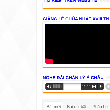
TÌM KIẾM TRÊN WEBSITE
GIẢNG LỄ CHÚA NHẬT XVIII TN
NGHE ĐÀI CHÂN LÝ Á CHÂU
Trình
Vm
00:00
R
P
phát
âm
thanh
Bài mới
Bài nổi bật
Phản hồi