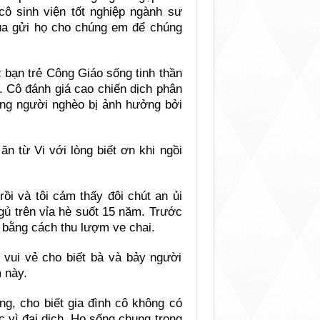
cô sinh viện tốt nghiệp ngành sư
húa gửi họ cho chúng em để chúng
ác bạn trẻ Công Giáo sống tinh thần
. Cô đánh giá cao chiến dịch phân
ng người nghèo bị ảnh hưởng bởi
n từ Vi với lòng biết ơn khi ngồi
ồi và tôi cảm thấy đôi chút an ủi
ngủ trên vỉa hè suốt 15 năm. Trước
 bằng cách thu lượm ve chai.
vui vẻ cho biết bà và bảy người
 này.
g, cho biết gia đình cô không có
c vì đại dịch. Họ sống chung trong