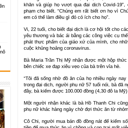
khăn và giúp họ vượt qua đại dịch Covid-19”, 
ên
phạm cho biết. “Chúng em rất biết ơn họ vì C
em có thể làm điều gì đó có ích cho họ”.
Vi, 22 tuổi, cho biết đại dịch là cơ hội tốt cho c
yêu thương và bác ái bằng các công việc cụ thể
phát thực phẩm của giáo xứ của mình, cho nhữ
n
cuộc khủng hoảng coronavirus.
-nô
Bà Maria Trần Thị Mỹ nhận được một hộp thức ă
bên chiếc xe đạp xiêu vẹo của bà trên vỉa hè.
“Tôi đã sống nhờ đồ ăn của họ nhiều ngày nay r
trong đại dịch, người phụ nữ 57 tuổi nói, bà đã 
đây, bà kiếm được 100.000 đồng (4,30 đô la Mỹ)
Một người nhận khác là bà Hồ Thanh Chi cũng 
phụ nữ khác hàng ngày chờ đợi thức ăn từ nhóm
Cô Chi, người mua bán đồ đồng nát để kiếm sốn
tiền để mua thức ăn vì chồng và con trai mất việ