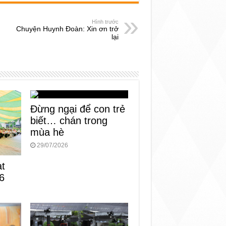
Hình trước
Chuyện Huynh Đoàn: Xin ơn trở
lại
Đừng ngại để con trẻ
biết… chán trong
mùa hè
29/07/2026
ạt
6