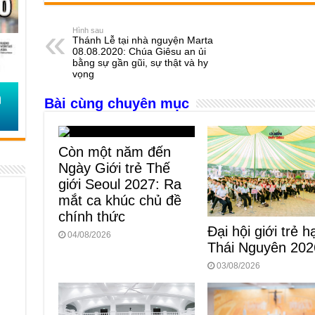
c
ss
at
e
er
ail
ar
e
e
s
a
e
Hình sau
Thánh Lễ tại nhà nguyện Marta
b
n
A
d
08.08.2020: Chúa Giêsu an ủi
bằng sự gần gũi, sự thật và hy
o
g
p
s
vọng
o
er
p
Bài cùng chuyên mục
k
Còn một năm đến
Ngày Giới trẻ Thế
giới Seoul 2027: Ra
mắt ca khúc chủ đề
chính thức
Đại hội giới trẻ h
04/08/2026
Thái Nguyên 202
03/08/2026