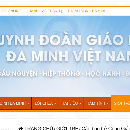
HỌC ONLINE |
HẠNH CÁC THÁNH |
THÁNH DÒNG ĐA MINH |
 ĐÌNH ĐA MINH
LỜI CHÚA
TÀI LIỆU
TÂM TÌNH
GIỚI TR
TRANG CHỦ
/
GIỚI TRẺ
/
Các bạn trẻ Công Giá