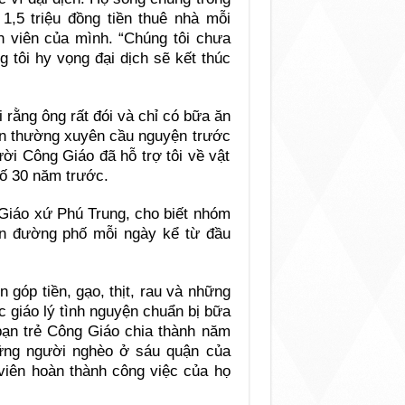
1,5 triệu đồng tiền thuê nhà mỗi
nh viên của mình. “Chúng tôi chưa
 tôi hy vọng đại dịch sẽ kết thúc
i rằng ông rất đói và chỉ có bữa ăn
ẫn thường xuyên cầu nguyện trước
ời Công Giáo đã hỗ trợ tôi về vật
hố 30 năm trước.
 Giáo xứ Phú Trung, cho biết nhóm
ên đường phố mỗi ngày kể từ đầu
n góp tiền, gạo, thịt, rau và những
 giáo lý tình nguyện chuẩn bị bữa
 bạn trẻ Công Giáo chia thành năm
ững người nghèo ở sáu quận của
viên hoàn thành công việc của họ