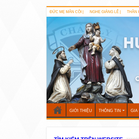
ĐỨC MẸ MÂN CÔI |
NGHE GIẢNG LỄ |
THẦN 
GIỚI THIỆU
THÔNG TIN
GIA