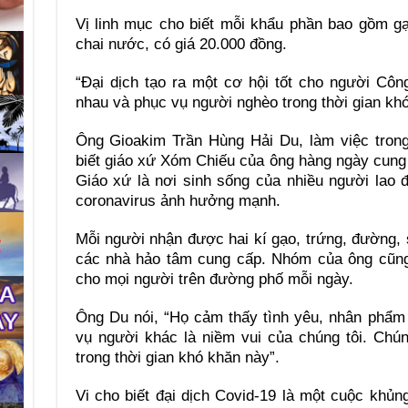
Vị linh mục cho biết mỗi khẩu phần bao gồm gạ
chai nước, có giá 20.000 đồng.
“Đại dịch tạo ra một cơ hội tốt cho người Cô
nhau và phục vụ người nghèo trong thời gian khó 
Ông Gioakim Trần Hùng Hải Du, làm việc tron
biết giáo xứ Xóm Chiếu của ông hàng ngày cung
Giáo xứ là nơi sinh sống của nhiều người lao 
coronavirus ảnh hưởng mạnh.
Mỗi người nhận được hai kí gạo, trứng, đường,
các nhà hảo tâm cung cấp. Nhóm của ông cũng
cho mọi người trên đường phố mỗi ngày.
Ông Du nói, “Họ cảm thấy tình yêu, nhân phẩm 
vụ người khác là niềm vui của chúng tôi. Chún
trong thời gian khó khăn này”.
Vi cho biết đại dịch Covid-19 là một cuộc khủ