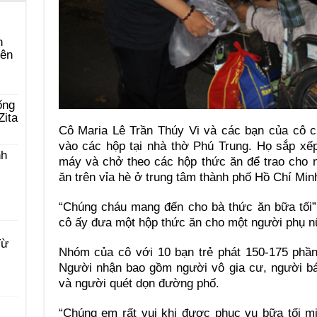
n
yên
ống
Zita
Cô Maria Lê Trần Thúy Vi và các bạn của cô c
vào các hộp tại nhà thờ Phú Trung. Họ sắp xếp
nh
máy và chở theo các hộp thức ăn để trao cho
ăn trên vỉa hè ở trung tâm thành phố Hồ Chí Min
“Chúng cháu mang đến cho bà thức ăn bữa tối”,
cô ấy đưa một hộp thức ăn cho một người phụ n
Từ
Nhóm của cô với 10 bạn trẻ phát 150-175 phần
Người nhận bao gồm người vô gia cư, người bá
và người quét dọn đường phố.
“Chúng em rất vui khi được phục vụ bữa tối m