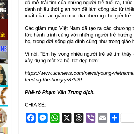
đã mở trái tim của những người trẻ tuổi ra, thúc đ
dành nhiều thời gian hơn để làm công tác từ thiệ
xuất của các giám mục địa phương cho giới trẻ.
Các giám mục Việt Nam đã tạo ra các chương tr
tới: hành trình cùng với những người trẻ hướng 
họ, trong đời sống gia đình cũng như trong giáo 
Vi nói, “Em hy vọng nhiều người trẻ sẽ tìm thấy 
xây dựng một xã hội tốt đẹp hơn”.
https://www.ucanews.com/news/young-vietnamese-
feeding-the-hungry/87929
Phê-rô Phạm Văn Trung dịch.
CHIA SẺ:
F
M
W
X
T
Vi
E
S
a
e
h
hr
b
m
h