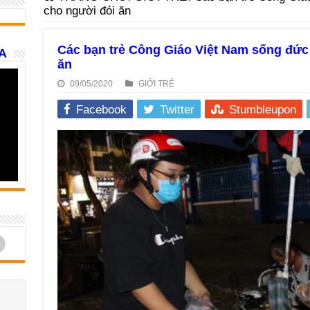
cho người đói ăn
Các bạn trẻ Công Giáo Việt Nam sống đức 
A
ăn
09/05/2020
GIỚI TRẺ
Facebook
Twitter
Stumbleupon
d