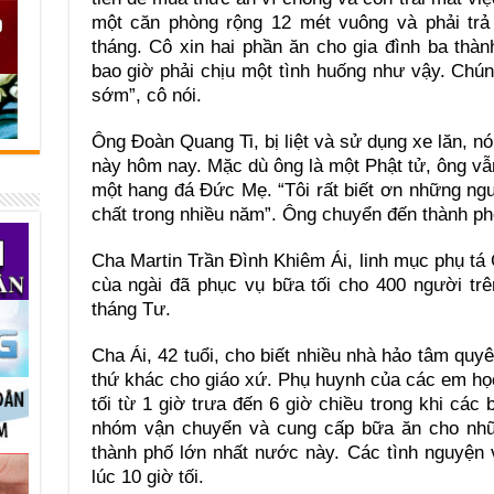
một căn phòng rộng 12 mét vuông và phải trả 
tháng. Cô xin hai phần ăn cho gia đình ba thà
bao giờ phải chịu một tình huống như vậy. Chúng
sớm”, cô nói.
Ông Đoàn Quang Ti, bị liệt và sử dụng xe lăn, nó
này hôm nay. Mặc dù ông là một Phật tử, ông v
một hang đá Đức Mẹ. “Tôi rất biết ơn những ngư
chất trong nhiều năm”. Ông chuyển đến thành p
Cha Martin Trần Đình Khiêm Ái, linh mục phụ tá
cùa ngài đã phục vụ bữa tối cho 400 người tr
tháng Tư.
Cha Ái, 42 tuổi, cho biết nhiều nhà hảo tâm quyê
thứ khác cho giáo xứ. Phụ huynh của các em học
tối từ 1 giờ trưa đến 6 giờ chiều trong khi các
nhóm vận chuyển và cung cấp bữa ăn cho nh
thành phố lớn nhất nước này. Các tình nguyện 
lúc 10 giờ tối.