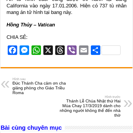
California vào ngày 17.01.2006. Hiện có 737 tù nhân
mang án tử hình tại bang này.
Hồng Thủy – Vatican
CHIA SẺ:
F
M
W
X
T
Vi
E
S
a
e
h
hr
b
m
h
c
ss
at
e
er
ail
ar
e
e
s
a
e
Hình sau
Đức Thánh Cha cảm ơn cha
b
n
A
d
giảng phòng cho Giáo Triều
Roma
o
g
p
s
Hình trước
Thánh Lễ Chúa Nhật thứ Hai
o
er
p
Mùa Chay 17/3/2019 dành cho
những người không thể đến nhà
k
thờ
Bài cùng chuyên mục