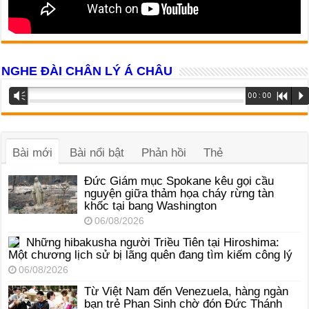
NGHE ĐÀI CHÂN LÝ Á CHÂU
Trình
Vm
00:00
R
P
phát
âm
thanh
Bài mới
Bài nổi bật
Phản hồi
Thẻ
Đức Giám mục Spokane kêu gọi cầu
nguyện giữa thảm họa cháy rừng tàn
khốc tại bang Washington
06/08/2026
Những hibakusha người Triều Tiên tại Hiroshima:
Một chương lịch sử bị lãng quên đang tìm kiếm công lý
06/08/2026
Từ Việt Nam đến Venezuela, hàng ngàn
bạn trẻ Phan Sinh chờ đón Đức Thánh