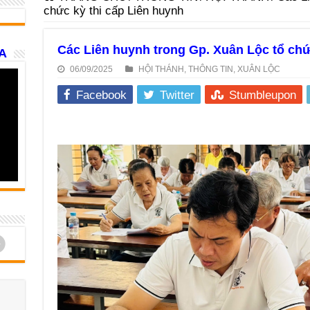
chức kỳ thi cấp Liên huynh
Các Liên huynh trong Gp. Xuân Lộc tổ chứ
A
06/09/2025
HỘI THÁNH
,
THÔNG TIN
,
XUÂN LỘC
Facebook
Twitter
Stumbleupon
d