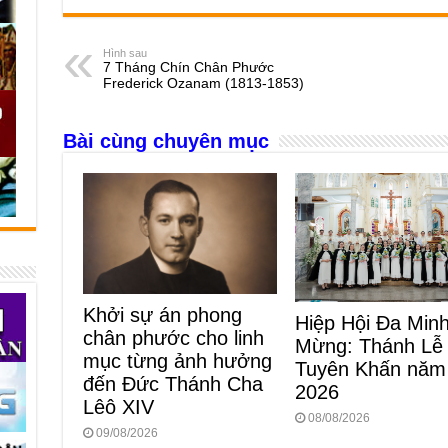
c
ss
at
e
er
ail
ar
e
e
s
a
e
Hình sau
7 Tháng Chín Chân Phước
b
n
A
d
Frederick Ozanam (1813-1853)
o
g
p
s
Bài cùng chuyên mục
o
er
p
k
Khởi sự án phong
Hiệp Hội Đa Minh
chân phước cho linh
Mừng: Thánh Lễ
mục từng ảnh hưởng
Tuyên Khấn năm
đến Đức Thánh Cha
2026
Lêô XIV
08/08/2026
09/08/2026