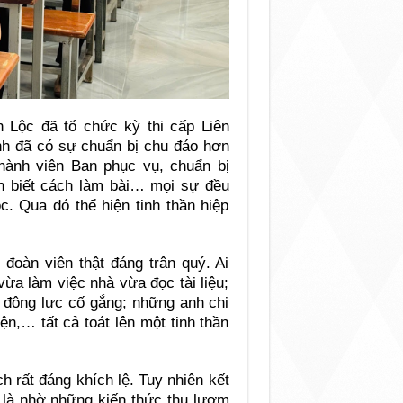
 Lộc đã tổ chức kỳ thi cấp Liên
nh đã có sự chuẩn bị chu đáo hơn
thành viên Ban phục vụ, chuẩn bị
nh biết cách làm bài… mọi sự đều
ọc. Qua đó thể hiện tinh thần hiệp
 đoàn viên thật đáng trân quý. Ai
vừa làm việc nhà vừa đọc tài liệu;
 động lực cố gắng; những anh chị
ện,… tất cả toát lên một tinh thần
ch rất đáng khích lệ. Tuy nhiên kết
 là nhờ những kiến thức thu lượm