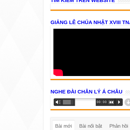
TÌM KIẾM TRÊN WEBSITE
GIẢNG LỄ CHÚA NHẬT XVIII TN
NGHE ĐÀI CHÂN LÝ Á CHÂU
Trình
Vm
00:00
R
P
phát
âm
thanh
Bài mới
Bài nổi bật
Phản hồi