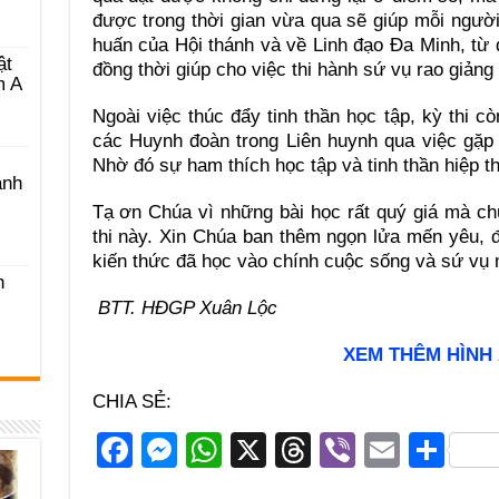
được trong thời gian vừa qua sẽ giúp mỗi người
huấn của Hội thánh và về Linh đạo Đa Minh, từ
ật
đồng thời giúp cho việc thi hành sứ vụ rao giảng
m A
Ngoài việc thúc đẩy tinh thần học tập, kỳ thi cò
các Huynh đoàn trong Liên huynh qua việc gặp 
Nhờ đó sự ham thích học tập và tinh thần hiệp t
ánh
Tạ ơn Chúa vì những bài học rất quý giá mà c
thi này. Xin Chúa ban thêm ngọn lửa mến yêu, 
kiến thức đã học vào chính cuộc sống và sứ vụ 
h
BTT. HĐGP Xuân Lộc
XEM THÊM HÌNH
CHIA SẺ:
F
M
W
X
T
Vi
E
S
a
e
h
hr
b
m
h