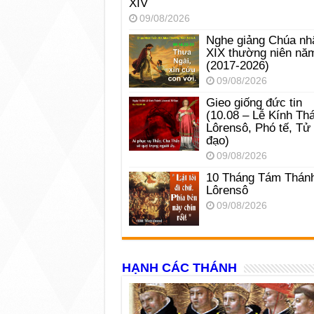
XIV
09/08/2026
Nghe giảng Chúa nh
XIX thường niên nă
(2017-2026)
09/08/2026
Gieo giống đức tin
(10.08 – Lễ Kính Th
Lôrensô, Phó tế, Tử
đạo)
09/08/2026
10 Tháng Tám Thán
Lôrensô
09/08/2026
HẠNH CÁC THÁNH