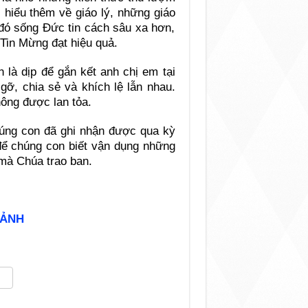
 hiểu thêm về giáo lý, những giáo
 đó sống Đức tin cách sâu xa hơn,
 Tin Mừng đạt hiệu quả.
n là dịp để gắn kết anh chị em tại
gỡ, chia sẻ và khích lệ lẫn nhau.
hông được lan tỏa.
húng con đã ghi nhận được qua kỳ
để chúng con biết vận dụng những
mà Chúa trao ban.
 ẢNH