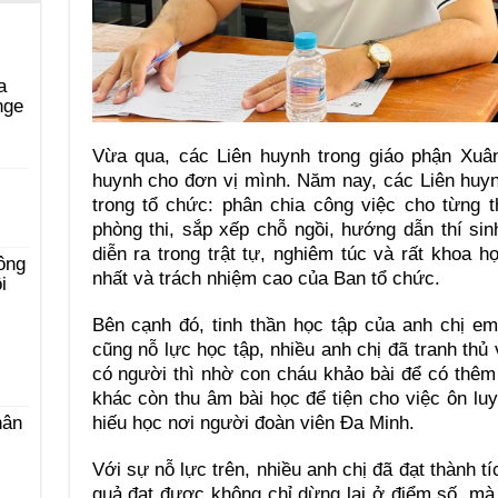
a
nge
Vừa qua, các Liên huynh trong giáo phận Xuân
huynh cho đơn vị mình. Năm nay, các Liên huy
i
trong tổ chức: phân chia công việc cho từng 
phòng thi, sắp xếp chỗ ngồi, hướng dẫn thí si
diễn ra trong trật tự, nghiêm túc và rất khoa h
ông
nhất và trách nhiệm cao của Ban tổ chức.
i
Bên cạnh đó, tinh thần học tập của anh chị em
cũng nỗ lực học tập, nhiều anh chị đã tranh thủ 
có người thì nhờ con cháu khảo bài để có thêm
khác còn thu âm bài học để tiện cho việc ôn luy
hiếu học nơi người đoàn viên Đa Minh.
hân
Với sự nỗ lực trên, nhiều anh chị đã đạt thành tí
quả đạt được không chỉ dừng lại ở điểm số, mà