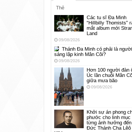
Thẻ
Các tu sĩ Đa Minh
“Hillbilly Thomists” r
mắt album mới Stra
Land
09/08/2026
Thánh Đa Minh có phải là ngườ
sáng lập kinh Mân Côi?
09/08/2026
Hơn 100 người đàn 
Úc lần chuỗi Mân Cô
giữa mưa bão
09/08/2026
Khởi sự án phong c
phước cho linh mục
từng ảnh hưởng đến
Đức Thánh Cha Lêô