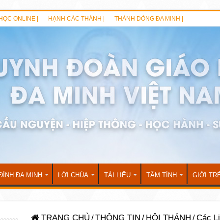
HỌC ONLINE |
HẠNH CÁC THÁNH |
THÁNH DÒNG ĐA MINH |
ĐÌNH ĐA MINH
LỜI CHÚA
TÀI LIỆU
TÂM TÌNH
GIỚI TR
TRANG CHỦ
/
THÔNG TIN
/
HỘI THÁNH
/
Các Li