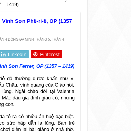
 – 1419)
Vinh Sơn Phê-ri-ê, OP (1357
ÁNH DÒNG ĐA MINH THÁNG 5
,
THÁNH
LinkedIn
Pinterest
inh Sơn Ferrer, OP (1357 – 1419)
rriô đã thường được khấn như vị
Âu Châu, vinh quang của Giáo hội,
 lùng, Ngài chào đời tại Valentia
Mặc dầu gia đình giàu có, nhưng
ng con.
ã tỏ ra có nhiều ân huệ đặc biệt.
ó sức hấp dẫn lạ lùng. Bạn trẻ
hơi diễn lại bài giảng ở nhà thờ.