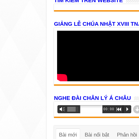
TÌM KIẾM TRÊN WEBSITE
GIẢNG LỄ CHÚA NHẬT XVIII TN
NGHE ĐÀI CHÂN LÝ Á CHÂU
Trình
Vm
00:00
R
P
phát
âm
thanh
Bài mới
Bài nổi bật
Phản hồi