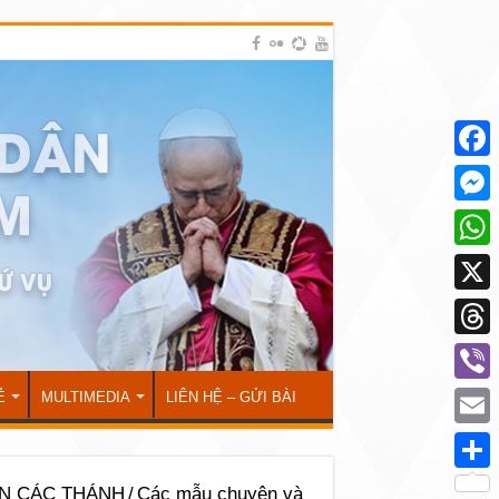
Face
Mess
What
X
Thre
Viber
Ẻ
MULTIMEDIA
LIÊN HỆ – GỬI BÀI
Emai
Shar
N CÁC THÁNH
/
Các mẫu chuyện và