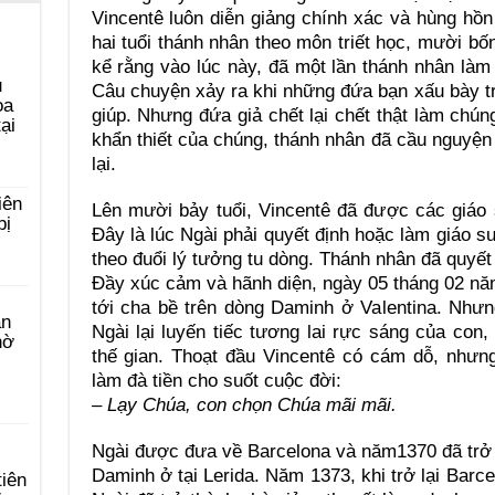
Vincentê luôn diễn giảng chính xác và hùng hồ
hai tuổi thánh nhân theo môn triết học, mười bố
kể rằng vào lúc này, đã một lần thánh nhân làm 
u
Câu chuyện xảy ra khi những đứa bạn xấu bày tr
ọa
giúp. Nhưng đứa giả chết lại chết thật làm chún
ại
khẩn thiết của chúng, thánh nhân đã cầu nguyện
lại.
iên
Lên mười bảy tuổi, Vincentê đã được các giáo
bị
Đây là lúc Ngài phải quyết định hoặc làm giáo sư
theo đuổi lý tưởng tu dòng. Thánh nhân đã quyết
Đầy xúc cảm và hãnh diện, ngày 05 tháng 02 nă
tới cha bề trên dòng Daminh ở Valentina. Nh
àn
Ngài lại luyến tiếc tương lai rực sáng của con,
hờ
thế gian. Thoạt đầu Vincentê có cám dỗ, nhưng
làm đà tiền cho suốt cuộc đời:
– Lạy Chúa, con chọn Chúa mãi mãi.
Ngài được đưa về Barcelona và năm1370 đã trở th
Daminh ở tại Lerida. Năm 1373, khi trở lại Barce
tiên