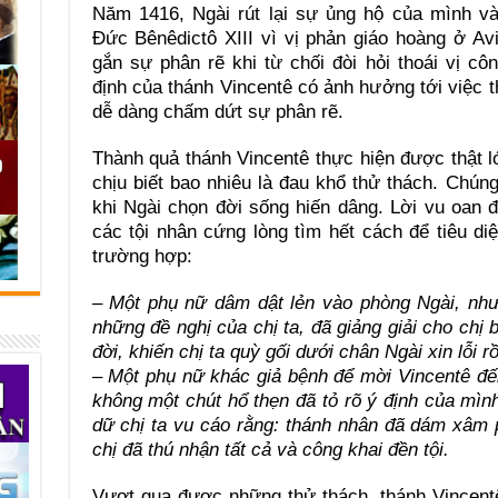
Năm 1416, Ngài rút lại sự ủng hộ của mình v
Đức Bênêdictô XIII vì vị phản giáo hoàng ở A
gắn sự phân rẽ khi từ chối đòi hỏi thoái vị c
định của thánh Vincentê có ảnh hưởng tới việc t
dễ dàng chấm dứt sự phân rẽ.
Thành quả thánh Vincentê thực hiện được thật lớ
chịu biết bao nhiêu là đau khổ thử thách. Chúng
khi Ngài chọn đời sống hiến dâng. Lời vu oan 
các tội nhân cứng lòng tìm hết cách để tiêu diệ
trường hợp:
– Một phụ nữ dâm dật lẻn vào phòng Ngài, như
những đề nghị của chị ta, đã giảng giải cho chị 
đời, khiến chị ta quỳ gối dưới chân Ngài xin lỗi rồ
– Một phụ nữ khác giả bệnh để mời Vincentê đến
không một chút hổ thẹn đã tỏ rõ ý định của mình
dữ chị ta vu cáo rằng: thánh nhân đã dám xâm 
chị đã thú nhận tất cả và công khai đền tội.
Vượt qua được những thử thách, thánh Vincent