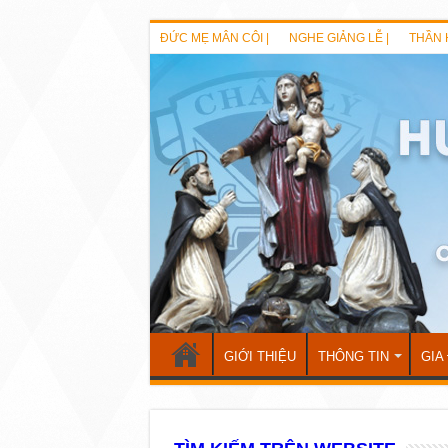
ĐỨC MẸ MÂN CÔI |
NGHE GIẢNG LỄ |
THẦN 
GIỚI THIỆU
THÔNG TIN
GIA