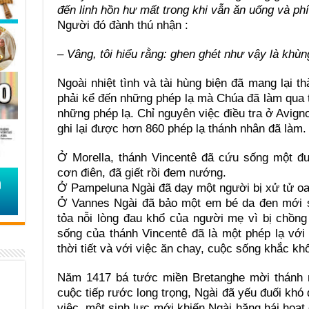
đến linh hồn hư mất trong khi vẫn ăn uống và phí
Người đó đành thú nhận :
– Vâng, tôi hiểu rằng: ghen ghét như vậy là khùn
Ngoài nhiệt tình và tài hùng biện đã mang lại t
phải kể đến những phép lạ mà Chúa đã làm qua 
những phép lạ. Chỉ nguyên việc điều tra ở Avign
ghi lại được hơn 860 phép lạ thánh nhân đã làm. 
Ở Morella, thánh Vincentê đã cứu sống một đ
cơn điên, đã giết rồi đem nướng.
Ở Pampeluna Ngài đã dạy một người bị xử tử oan
Ở Vannes Ngài đã bảo một em bé da đen mới sin
tỏa nỗi lòng đau khổ của người mẹ vì bị chồn
sống của thánh Vincentê đã là một phép lạ với
thời tiết và với việc ăn chay, cuộc sống khắc k
Năm 1417 bá tước miền Bretanghe mời thánh n
cuộc tiếp rước long trọng, Ngài đã yếu đuối khó
việc, một sinh lực mới khiến Ngài hăng hái hoạt 