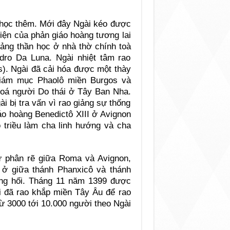
 học thêm. Mới đây Ngài kéo được
iện của phản giáo hoàng tương lai
ảng thần học ở nhà thờ chính toà
ro Da Luna. Ngài nhiệt tâm rao
s). Ngài đã cải hóa được một thày
 giám mục Phaolô miền Burgos và
hoá người Do thái ở Tây Ban Nha.
 bị tra vấn vì rao giảng sự thống
áo hoàng Benedictô XIII ở Avignon
 triều làm cha linh hướng và cha
 phân rẽ giữa Roma và Avignon,
 ở giữa thánh Phanxicô và thánh
ống hối. Tháng 11 năm 1399 được
i đã rao khắp miền Tây Âu để rao
từ 3000 tới 10.000 người theo Ngài