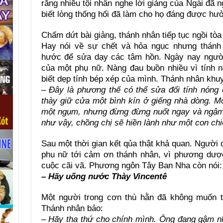
rằng nhiều tội nhân nghe lời giảng của Ngài đã n
biết lòng thống hối đã làm cho họ đáng được hư
Chấm dứt bài giảng, thánh nhân tiếp tục ngồi tò
Hay nói về sự chết và hỏa ngục nhưng thánh 
hước để sửa dạy các tâm hồn. Ngày nay người
của một phụ nữ. Nàng đau buồn nhiều vì tính 
biết dẹp tính bép xép của mình. Thánh nhân khu
– Đây là phương thế có thể sửa đổi tính nóng 
thày giữ cửa một bình kín ở giếng nhà dòng. M
một ngụm, nhưng đừng đừng nuốt ngay và ngậm 
như vậy, chồng chị sẽ hiền lành như một con chi
Sau một thời gian kết qủa thật khả quan. Người 
phụ nữ tới cảm ơn thánh nhân, vì phương dược
cuộc cãi vã. Phương ngôn Tây Ban Nha còn nói:
– Hãy uống nước Thày Vincentê
Một người trong cơn thù hằn đã không muốn t
Thánh nhân bảo:
– Hãy tha thứ cho chính mình. Ông đang gậm n