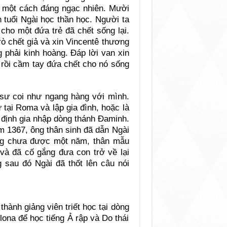
n một cách đáng ngạc nhiên. Mười
n tuổi Ngài học thần học. Người ta
cho một đứa trẻ đã chết sống lại.
ò chết giả và xin Vincentê thương
g phải kinh hoàng. Đáp lời van xin
 rồi cầm tay đứa chết cho nó sống
 sư coi như ngang hàng với mình.
 tại Roma và lập gia đình, hoặc là
 định gia nhập dòng thánh Đaminh.
m 1367, ông thân sinh đã dẫn Ngài
ưng chưa được một năm, thân mẫu
 và đã cố gắng đưa con trở về lại
 sau đó Ngài đã thốt lên câu nói
ành giảng viên triết học tại dòng
lona để học tiếng Ả rập và Do thái