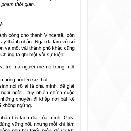
 phạm thời gian.
g.
hành công cho thánh Vincentê, còn
tay thánh nhân. Ngài đã làm vô số
on và một vài thành phố khác cũng
Chúng ta ghi một vài sự kiện:
ưá trẻ mà người mẹ nó trong một
 uổng nói lên sự thật.
h nói rõ ai là cha mình, để giải
g nghi ngờ… tuy nhiên chính cuộc
 những chuyến đi khắp nơi bất kể
hổ không ngừng.
hân tới lãnh điạ của mình. Giữa
 đứng vững nổi, nhưng mỗi khi làm
động như hồi thiếu niên, để rồi khi