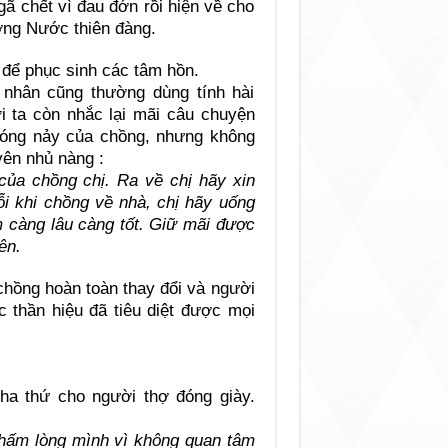
gã chết vì đau đớn rồi hiện về cho
ởng Nước thiên đàng.
a để phục sinh các tâm hồn.
nhân cũng thường dùng tính hài
 ta còn nhắc lại mãi câu chuyện
nóng nảy của chồng, nhưng không
yên nhủ nàng :
của chồng chị. Ra về chị hãy xin
ỗi khi chồng về nhà, chị hãy uống
càng lâu càng tốt. Giữ mãi được
ên.
chồng hoàn toàn thay đổi và người
 thần hiệu đã tiêu diệt được mọi
ha thứ cho người thợ đóng giày.
hấm lòng mình vì không quan tâm