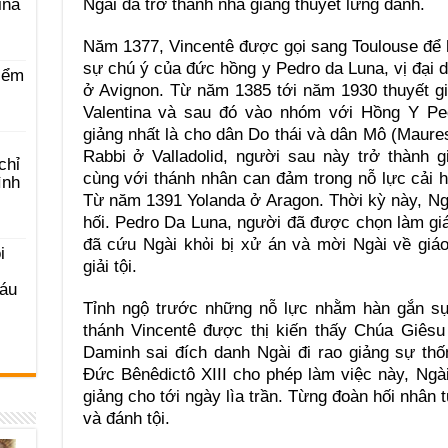
Ngài đã trở thành nhà giảng thuyết lừng danh.
ina
Năm 1377, Vincentê được gọi sang Toulouse để
sự chú ý của đức hồng y Pedro da Luna, vị đại d
iểm
ở Avignon. Từ năm 1385 tới năm 1930 thuyết gi
Valentina và sau đó vào nhóm với Hồng Y Ped
giảng nhất là cho dân Do thái và dân Mô (Maure
Rabbi ở Valladolid, người sau này trở thành
chỉ
cùng với thánh nhân can đảm trong nỗ lực cải 
ình
Từ năm 1391 Yolanda ở Aragon. Thời kỳ này, Ngài
hối. Pedro Da Luna, người đã được chọn làm gi
đã cứu Ngài khỏi bị xử án và mời Ngài về giáo
i
giải tội.
Sáu
Tỉnh ngộ trước những nỗ lực nhằm hàn gắn sự
thánh Vincentê được thị kiến thấy Chúa Giêsu
Daminh sai đích danh Ngài đi rao giảng sự th
Đức Bênêdictô XIII cho phép làm việc này, Ngà
giảng cho tới ngày lìa trần. Từng đoàn hối nhân 
và đánh tội.