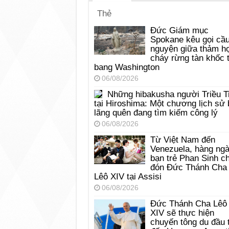
Thẻ
Đức Giám mục
Spokane kêu gọi cầ
nguyện giữa thảm h
cháy rừng tàn khốc t
bang Washington
06/08/2026
Những hibakusha người Triều T
tại Hiroshima: Một chương lịch sử 
lãng quên đang tìm kiếm công lý
06/08/2026
Từ Việt Nam đến
Venezuela, hàng ng
bạn trẻ Phan Sinh c
đón Đức Thánh Cha
Lêô XIV tại Assisi
06/08/2026
Đức Thánh Cha Lêô
XIV sẽ thực hiện
chuyến tông du đầu 