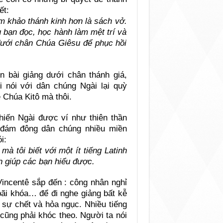
ết:
m khảo thánh kinh hơn là sách vở.
 bạn đọc, học hành làm mệt trí và
dưới chân Chúa Giêsu để phục hồi
n bài giảng dưới chân thánh giá,
 nói với dân chúng Ngài lại quỳ
 Chúa Kitô mà thôi.
hiến Ngài được ví như thiên thần
o đám đông dân chúng nhiều miền
i:
mà tôi biết với một ít tiếng Latinh
h giúp các bạn hiểu được.
Vincentê sắp đến : công nhân nghỉ
bãi khóa… để đi nghe giảng bất kễ
 sự chết và hỏa ngục. Nhiều tiếng
cũng phải khóc theo. Người ta nói