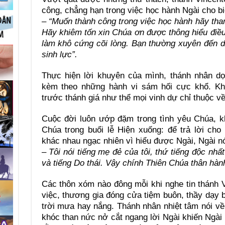
công, chẳng hạn trong việc học hành Ngài cho bi
– “Muốn thành công trong việc học hành hãy tha
Hãy khiêm tốn xin Chúa ơn được thông hiểu điều
làm khô cứng cõi lòng. Bạn thường xuyên đến 
sinh lực”.
Thực hiện lời khuyên của mình, thánh nhân dọ
kèm theo những hành vi sám hối cực khổ. Khi
trước thánh giá như thể mọi vinh dự chỉ thuộc về
Cuộc đời luôn ướp đặm trong tình yêu Chúa, k
Chúa trong buổi lễ Hiện xuống: để trả lời ch
khác nhau ngạc nhiên vì hiểu được Ngài, Ngài nó
– Tôi nói tiếng mẹ đẻ của tôi, thứ tiếng độc nhất 
và tiếng Do thái. Vậy chính Thiên Chúa thân hàn
Các thôn xóm nào đông mỗi khi nghe tin thánh 
việc, thương gia đóng cửa tiệm buôn, thầy dạy 
trời mưa hay nắng. Thánh nhân nhiệt tâm nói về
khóc than nức nở cắt ngang lời Ngài khiến Ngài 