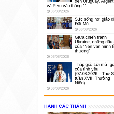
đến Uruguay, Argent
và Peru vào tháng 11
06/08/2026
Sức sống nơi giáo đ
Đất Mũi
06/08/2026
Giữa chiến tranh
Ukraine, những dấu 
của “Nền văn minh t
thương”
06/08/2026
Thập giá: Lời mời gọ
của tình yêu
(07.08.2026 – Thứ 
tuần XVIII Thường
Niên)
06/08/2026
HẠNH CÁC THÁNH