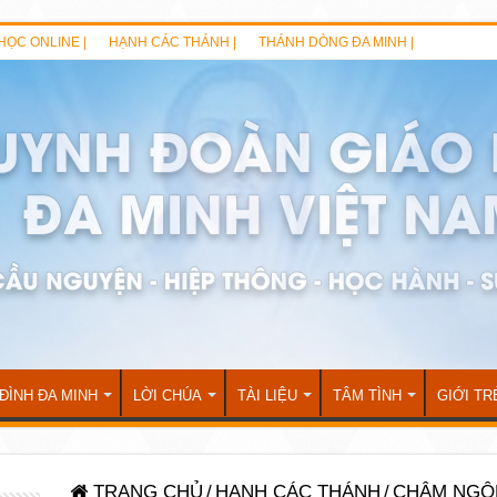
HỌC ONLINE |
HẠNH CÁC THÁNH |
THÁNH DÒNG ĐA MINH |
 ĐÌNH ĐA MINH
LỜI CHÚA
TÀI LIỆU
TÂM TÌNH
GIỚI TR
TRANG CHỦ
/
HẠNH CÁC THÁNH
/
CHÂM NGÔ