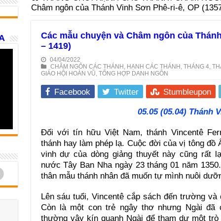
Châm ngôn của Thánh Vinh Sơn Phê-ri-ê, OP (1357
Các mẫu chuyện và Châm ngôn của Thánh 
A
– 1419)
04/04/2022
CHÂM NGÔN CÁC THÁNH
,
HẠNH CÁC THÁNH
,
THÁNG 4
,
TH
GIÁO HỘI HOÀN VŨ
,
TỔNG HỢP DANH NGÔN
Facebook
Twitter
Stumbleupon
05.05 (05.04) Thánh V
Đối với tín hữu Việt Nam, thánh Vincentê Fe
thánh hay làm phép lạ. Cuộc đời của vị tông đồ 
vinh dự của dòng giảng thuyết này cũng rất lạ
nước Tây Ban Nha ngày 23 tháng 01 năm 1350. 
d
thân mẫu thánh nhân đã muốn tự mình nuôi dưỡ
Lên sáu tuổi, Vincentê cắp sách đến trường và đ
Còn là một con trẻ ngây thơ nhưng Ngài đã c
thường vây kín quanh Ngài để tham dự một trò c