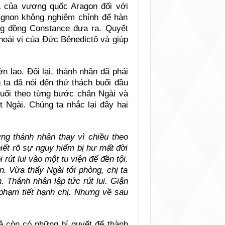
à của vương quốc Aragon đối với
vignon không nghiêm chỉnh để hàn
ông đồng Constance đưa ra. Quyết
hoái vị của Đức Bênedictô và giúp
n lao. Đối lại, thánh nhân đã phải
 ta đã nói đến thử thách buổi đầu
đuổi theo từng bước chân Ngài và
t Ngài. Chúng ta nhắc lại đây hai
ng thánh nhân thay vì chiều theo
biết rõ sự nguy hiểm bị hư mất đời
i rút lui vào một tu viện để đền tội.
. Vừa thấy Ngài tới phòng, chị ta
. Thánh nhân lập tức rút lui. Giận
phạm tiết hạnh chị. Nhưng về sau
ê còn có những bí quyết để thành