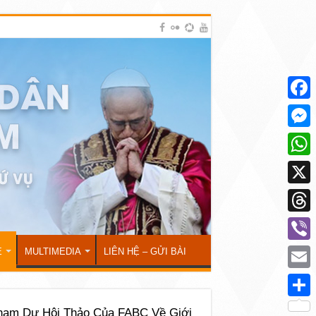
Face
Mess
What
X
Thre
Viber
Ẻ
MULTIMEDIA
LIÊN HỆ – GỬI BÀI
Emai
Shar
ham Dự Hội Thảo Của FABC Về Giới