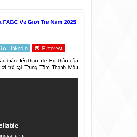
 FABC Về Giới Trẻ Năm 2025
LinkedIn
Pinterest
ái đoàn đến tham dự Hội thảo của
ới trẻ tại Trung Tâm Thánh Mẫu