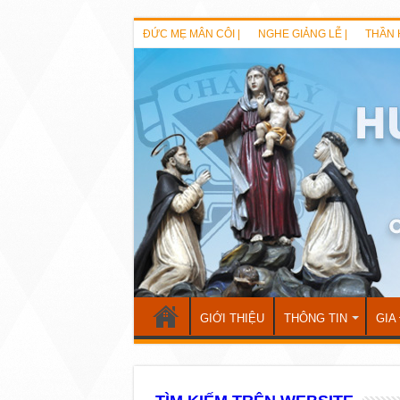
ĐỨC MẸ MÂN CÔI |
NGHE GIẢNG LỄ |
THẦN 
GIỚI THIỆU
THÔNG TIN
GIA