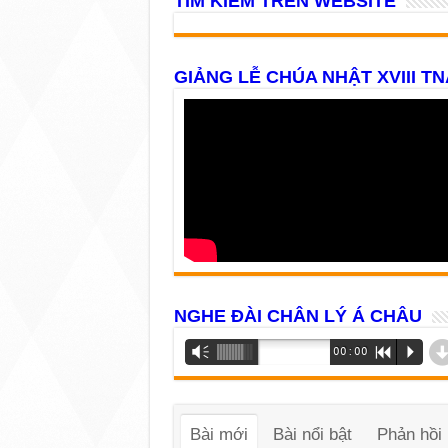
TÌM KIẾM TRÊN WEBSITE
GIẢNG LỄ CHÚA NHẬT XVIII TN
NGHE ĐÀI CHÂN LÝ Á CHÂU
Trình
Vm
00:00
R
P
phát
âm
thanh
Bài mới
Bài nổi bật
Phản hồi