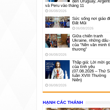
đến Uruguay, Argent
và Peru vào tháng 11
06/08/2026
Sức sống nơi giáo đ
Đất Mũi
06/08/2026
Giữa chiến tranh
Ukraine, những dấu 
của “Nền văn minh t
thương”
06/08/2026
Thập giá: Lời mời gọ
của tình yêu
(07.08.2026 – Thứ 
tuần XVIII Thường
Niên)
06/08/2026
HẠNH CÁC THÁNH