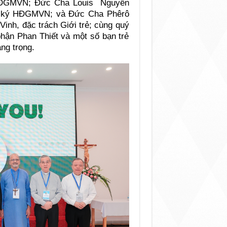
HĐGMVN; Đức Cha Louis Nguyễn
ư ký HĐGMVN; và Đức Cha Phêrô
inh, đặc trách Giới trẻ; cùng quý
 phận Phan Thiết và một số bạn trẻ
ng trọng.