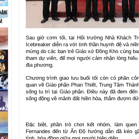
Sau giờ cơm tối, tại Hội trường Nhà Khách T
Icebreaker diễn ra với tinh thần huynh đệ và ni
mừng do các bạn trẻ Giáo xứ Đồng Kho cùng ban
tham dự viên, để mọi người cảm nhận lòng hiếu
địa phương.
Chương trình giao lưu buổi tối còn có phần côn
quan về Giáo phận Phan Thiết, Trung Tâm Thán
sống tu trì tại Giáo phận. Điều này đã đem đế
sống động về mảnh đất hiền hòa, thắm đượm đức t
Đặc biệt, phần trò chơi kết nhóm, làm quen
Fernandes đến từ Ấn Độ hướng dẫn đã kéo gầ
tình, hòa đồng giữa mọi người hiện diện.