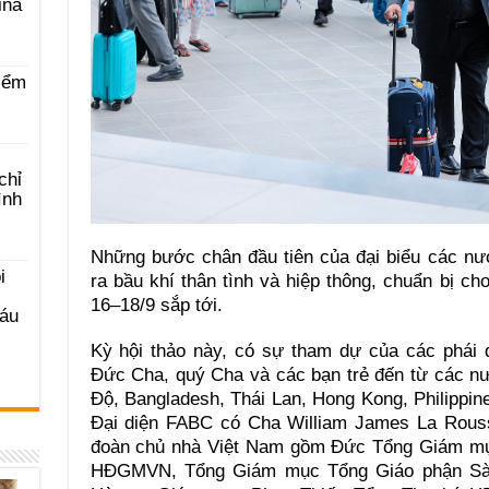
ina
iểm
chỉ
ình
Những bước chân đầu tiên của đại biểu các n
i
ra bầu khí thân tình và hiệp thông, chuẩn bị ch
16–18/9 sắp tới.
Sáu
Kỳ hội thảo này, có sự tham dự của các phái
Đức Cha, quý Cha và các bạn trẻ đến từ các n
Độ, Bangladesh, Thái Lan, Hong Kong, Philippin
Đại diện FABC có Cha William James La Rouss
đoàn chủ nhà Việt Nam gồm Đức Tổng Giám mụ
HĐGMVN, Tổng Giám mục Tổng Giáo phận Sà