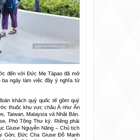
ước đến với Đức Mẹ Tàpao đã mở
o ba ngày làm việc đầy ý nghĩa từ
 đoàn khách quý quốc tế gồm quý
ước thuộc khu vực châu Á như Ấn
es, Taiwan, Malaysia và Nhật Bản.
e, Phó Tổng Thư ký. Riêng phái
c Giuse Nguyễn Năng – Chủ tịch
i Gòn; Đức Cha Giuse Đỗ Mạnh