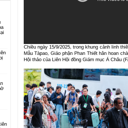
u
ọa
ại
Chiều ngày 15/9/2025, trong khung cảnh linh th
iên
Mẫu Tàpao, Giáo phận Phan Thiết hân hoan chà
bị
Hội thảo của Liên Hội đồng Giám mục Á Châu (F
àn
hờ
tiên