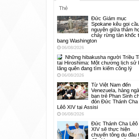
Thẻ
Đức Giám mục
Spokane kêu gọi cầ
nguyện giữa thảm h
cháy rừng tàn khốc t
bang Washington
06/08/2026
Những hibakusha người Triều T
tại Hiroshima: Một chương lịch sử 
lãng quên đang tìm kiếm công lý
06/08/2026
Từ Việt Nam đến
Venezuela, hàng ng
bạn trẻ Phan Sinh c
đón Đức Thánh Cha
Lêô XIV tại Assisi
06/08/2026
Đức Thánh Cha Lêô
XIV sẽ thực hiện
chuyến tông du đầu 