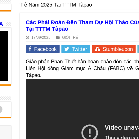
Trẻ Năm 2025 Tại TTTM Tàpao
Các Phái Đoàn Đến Tham Dự Hội Thảo Của
A
Tại TTTM Tàpao
17/09/2025
GIỚI TRẺ
Facebook
Twitter
Stumbleupon
Giáo phận Phan Thiết hân hoan chào đón các ph
Liên Hội đồng Giám mục Á Châu (FABC) về Gi
Tàpao.
d