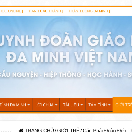
HỌC ONLINE |
HẠNH CÁC THÁNH |
THÁNH DÒNG ĐA MINH |
 ĐÌNH ĐA MINH
LỜI CHÚA
TÀI LIỆU
TÂM TÌNH
GIỚI TR
TRANG CHỦ
/
GIỚI TRẺ
/
Các Phái Đoàn Đến T