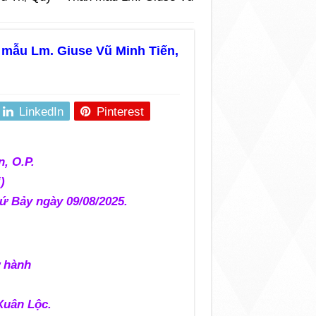
mẫu Lm. Giuse Vũ Minh Tiến,
LinkedIn
Pinterest
, O.P.
)
hứ Bảy ngày 09/08/2025.
ử hành
Xuân Lộc.