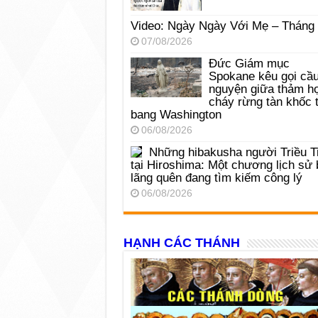
Video: Ngày Ngày Với Mẹ – Tháng
07/08/2026
Đức Giám mục
Spokane kêu gọi cầ
nguyện giữa thảm h
cháy rừng tàn khốc t
bang Washington
06/08/2026
Những hibakusha người Triều T
tại Hiroshima: Một chương lịch sử 
lãng quên đang tìm kiếm công lý
06/08/2026
HẠNH CÁC THÁNH