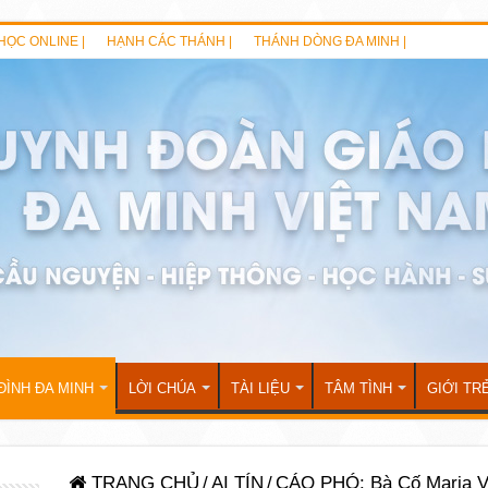
HỌC ONLINE |
HẠNH CÁC THÁNH |
THÁNH DÒNG ĐA MINH |
ĐÌNH ĐA MINH
LỜI CHÚA
TÀI LIỆU
TÂM TÌNH
GIỚI TR
TRANG CHỦ
/
AI TÍN
/
CÁO PHÓ: Bà Cố Maria V