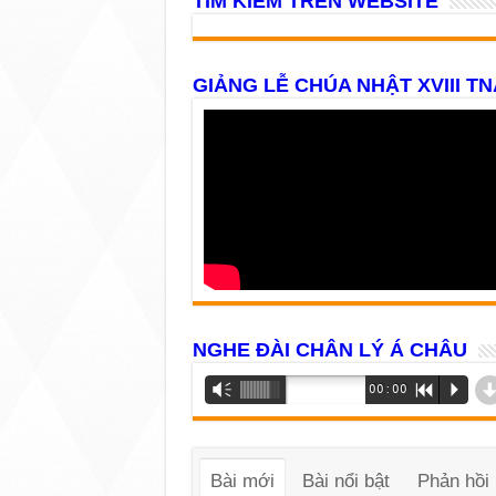
TÌM KIẾM TRÊN WEBSITE
GIẢNG LỄ CHÚA NHẬT XVIII TN
NGHE ĐÀI CHÂN LÝ Á CHÂU
Trình
Vm
00:00
R
P
phát
âm
thanh
Bài mới
Bài nổi bật
Phản hồi