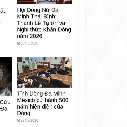
Hội Dòng Nữ Đa
dấu
Minh Thái Bình:
Thánh Lễ Tạ ơn và
”
Nghi thức Khấn Dòng
năm 2026
03/08/2026
Tỉnh Dòng Đa Minh
Mêxicô cử hành 500
 Cửu
năm hiện diện của
 Đa
Dòng
29/07/2026