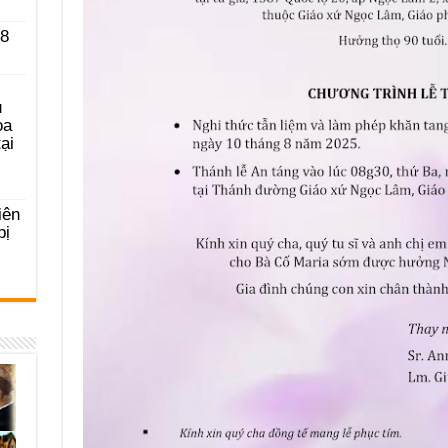
 8
u
ọa
ại
iên
bị