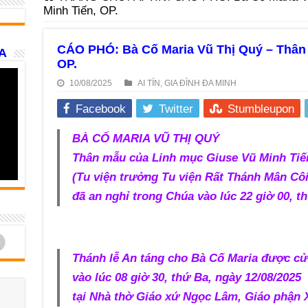
Minh Tiến, OP.
CÁO PHÓ: Bà Cố Maria Vũ Thị Quý – Thân 
A
OP.
10/08/2025
AI TÍN
,
GIA ĐÌNH ĐA MINH
Facebook
Twitter
Stumbleupon
BÀ CỐ MARIA VŨ THỊ QUÝ
Thân mẫu của Linh mục Giuse Vũ Minh Tiến
(Tu viện trưởng Tu viện Rất Thánh Mân Côi
đã an nghỉ trong Chúa vào lúc 22 giờ 00, t
d
Thánh lễ An táng cho Bà Cố Maria được c
vào lúc 08 giờ 30, thứ Ba, ngày 12/08/2025
tại Nhà thờ Giáo xứ Ngọc Lâm, Giáo phận 