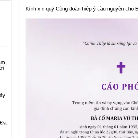
Kính xin quý Cộng đoàn hiệp ý cầu nguyện cho 
àm
ời
Bảy
 Ða