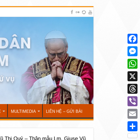
Face
Mess
What
X
Thre
Viber
Ẻ
MULTIMEDIA
LIÊN HỆ – GỬI BÀI
Emai
Shar
ũ Thị Quý – Thân mẫu Lm. Giuse Vũ