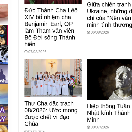
Giữa chiến tranh
Đức Thánh Cha Lêô
Ukraine, những 
XIV bổ nhiệm cha
chỉ của “Nền văn
Benjamin Earl, OP
minh tình thương
làm Tham vấn viên
06/08/2026
Bộ Đời sống Thánh
hiến
07/08/2026
Thư Cha đặc trách
Hiệp thông Tuần
08/2026: Ước mong
Nhật kính Thánh
được chết vì đạo
Minh
Chúa
30/07/2026
02/08/2026