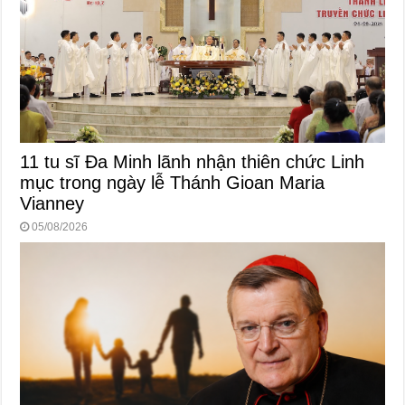
11 tu sĩ Đa Minh lãnh nhận thiên chức Linh
mục trong ngày lễ Thánh Gioan Maria
Vianney
05/08/2026