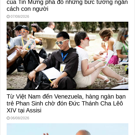
của Tin Mừng phá đổ những bức tường ngăn
cách con người
07/08/2026
Từ Việt Nam đến Venezuela, hàng ngàn bạn
trẻ Phan Sinh chờ đón Đức Thánh Cha Lêô
XIV tại Assisi
06/08/2026