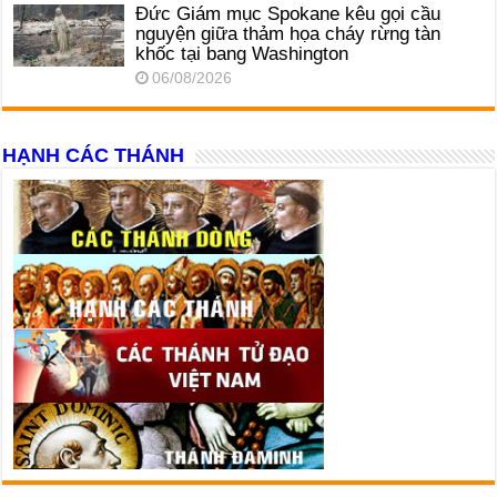
Đức Giám mục Spokane kêu gọi cầu
nguyện giữa thảm họa cháy rừng tàn
khốc tại bang Washington
06/08/2026
HẠNH CÁC THÁNH