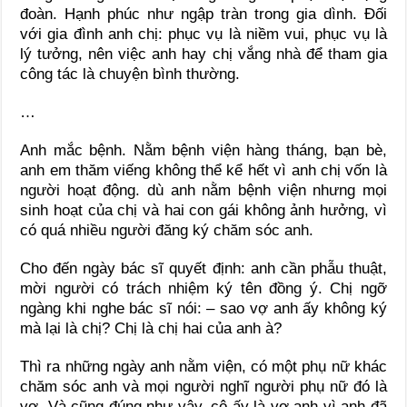
đoàn. Hạnh phúc như ngập tràn trong gia dình. Đối
với gia đình anh chị: phục vụ là niềm vui, phục vụ là
lý tưởng, nên việc anh hay chị vắng nhà để tham gia
công tác là chuyện bình thường.
…
Anh mắc bệnh. Nằm bệnh viện hàng tháng, bạn bè,
anh em thăm viếng không thể kể hết vì anh chị vốn là
người hoạt động. dù anh nằm bệnh viện nhưng mọi
sinh hoạt của chị và hai con gái không ảnh hưởng, vì
có quá nhiều người đăng ký chăm sóc anh.
Cho đến ngày bác sĩ quyết định: anh cần phẫu thuật,
mời người có trách nhiệm ký tên đồng ý. Chị ngỡ
ngàng khi nghe bác sĩ nói: – sao vợ anh ấy không ký
mà lại là chị? Chị là chị hai của anh à?
Thì ra những ngày anh nằm viện, có một phụ nữ khác
chăm sóc anh và mọi người nghĩ người phụ nữ đó là
vợ. Và cũng đúng như vậy, cô ấy là vợ anh vì anh đã