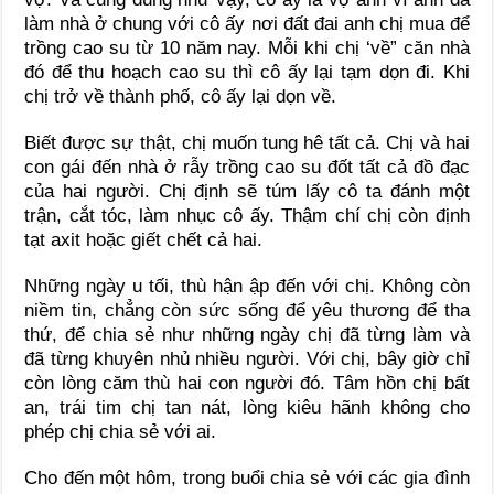
làm nhà ở chung với cô ấy nơi đất đai anh chị mua để
trồng cao su từ 10 năm nay. Mỗi khi chị ‘về” căn nhà
đó để thu hoạch cao su thì cô ấy lại tạm dọn đi. Khi
chị trở về thành phố, cô ấy lại dọn về.
Biết được sự thật, chị muốn tung hê tất cả. Chị và hai
con gái đến nhà ở rẫy trồng cao su đốt tất cả đồ đạc
của hai người. Chị định sẽ túm lấy cô ta đánh một
trận, cắt tóc, làm nhục cô ấy. Thậm chí chị còn định
tạt axit hoặc giết chết cả hai.
Những ngày u tối, thù hận ập đến với chị. Không còn
niềm tin, chẳng còn sức sống để yêu thương để tha
thứ, để chia sẻ như những ngày chị đã từng làm và
đã từng khuyên nhủ nhiều người. Với chị, bây giờ chỉ
còn lòng căm thù hai con người đó. Tâm hồn chị bất
an, trái tim chị tan nát, lòng kiêu hãnh không cho
phép chị chia sẻ với ai.
Cho đến một hôm, trong buổi chia sẻ với các gia đình