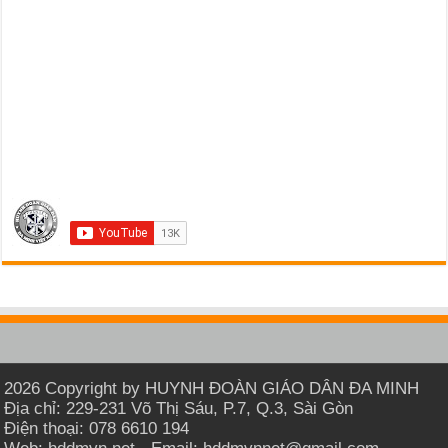
2026 Copyright by HUYNH ĐOÀN GIÁO DÂN ĐA MINH
Địa chỉ: 229-231 Võ Thị Sáu, P.7, Q.3, Sài Gòn
Điện thoại: 078 6610 194