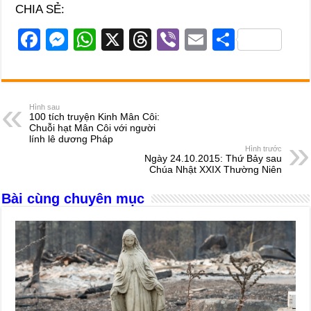
CHIA SẺ:
F
M
W
X
T
Vi
E
S
a
e
h
hr
b
m
h
c
ss
at
e
er
ail
ar
e
e
s
a
e
Hình sau
100 tích truyện Kinh Mân Côi:
b
n
A
d
Chuỗi hạt Mân Côi với người
lính lê dương Pháp
o
g
p
s
Hình trước
Ngày 24.10.2015: Thứ Bảy sau
o
er
p
Chúa Nhật XXIX Thường Niên
k
Bài cùng chuyên mục