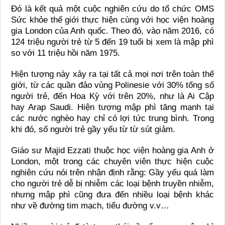
Đó là kết quả một cuộc nghiên cứu do tổ chức OMS
Sức khỏe thế giới thực hiện cùng với học viện hoàng
gia London của Anh quốc. Theo đó, vào năm 2016, có
124 triệu người trẻ từ 5 đến 19 tuổi bị xem là mập phì
so với 11 triệu hồi năm 1975.
Hiện tượng này xảy ra tại tất cả mọi nơi trên toàn thế
giới, từ các quần đảo vùng Polinesie với 30% tổng số
người trẻ, đến Hoa Kỳ với trên 20%, như là Ai Cập
hay Arap Saudi. Hiện tượng mập phì tăng mạnh tại
các nước nghèo hay chỉ có lợi tức trung bình. Trong
khi đó, số người trẻ gầy yếu từ từ sút giảm.
Giáo sư Majid Ezzati thuộc học viện hoàng gia Anh ở
London, một trong các chuyên viên thực hiện cuộc
nghiên cứu nói trên nhận định rằng: Gầy yếu quá làm
cho người trẻ dễ bị nhiễm các loại bệnh truyền nhiễm,
nhưng mập phì cũng đưa đến nhiều loại bệnh khác
như về đường tim mạch, tiểu đường v.v…