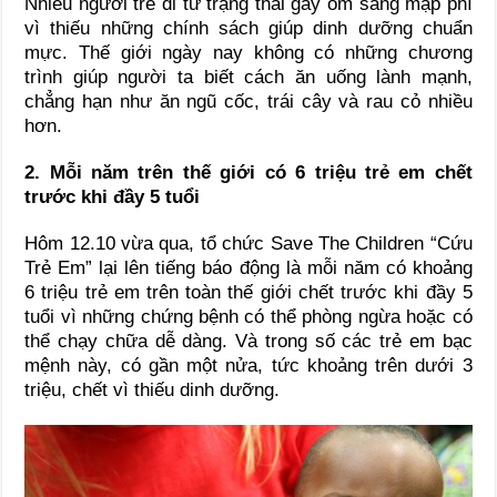
Nhiều người trẻ đi từ trạng thái gầy ốm sang mập phì
vì thiếu những chính sách giúp dinh dưỡng chuẩn
mực. Thế giới ngày nay không có những chương
trình giúp người ta biết cách ăn uống lành mạnh,
chẳng hạn như ăn ngũ cốc, trái cây và rau cỏ nhiều
hơn.
2. Mỗi năm trên thế giới có 6 triệu trẻ em chết
trước khi đầy 5 tuổi
Hôm 12.10 vừa qua, tổ chức Save The Children “Cứu
Trẻ Em” lại lên tiếng báo động là mỗi năm có khoảng
6 triệu trẻ em trên toàn thế giới chết trước khi đầy 5
tuổi vì những chứng bệnh có thể phòng ngừa hoặc có
thể chạy chữa dễ dàng. Và trong số các trẻ em bạc
mệnh này, có gần một nửa, tức khoảng trên dưới 3
triệu, chết vì thiếu dinh dưỡng.