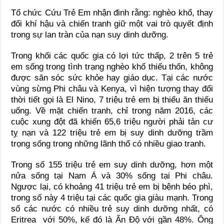
Tổ chức Cứu Trẻ Em nhận đinh rằng: nghèo khổ, thay
đổi khí hậu và chiến tranh giữ một vai trò quyết định
trong sự lan tràn của nạn suy dinh dưỡng.
Trong khối các quốc gia có lợi tức thấp, 2 trên 5 trẻ
em sống trong tình trạng nghèo khổ thiếu thốn, không
được săn sóc sức khỏe hay giáo dục. Tại các nước
vùng sừng Phi châu và Kenya, vì hiện tượng thay đổi
thời tiết gọi là El Nino, 7 triệu trẻ em bị thiếu ăn thiếu
uống. Về mặt chiến tranh, chỉ trong năm 2016, các
cuộc xung đột đã khiến 65,6 triệu người phải tản cư
tỵ nạn và 122 triệu trẻ em bị suy dinh dưỡng trầm
trọng sống trong những lãnh thổ có nhiều giao tranh.
Trong số 155 triệu trẻ em suy dinh dưỡng, hơn một
nửa sống tại Nam Á và 30% sống tại Phi châu.
Ngược lại, có khoảng 41 triệu trẻ em bị bệnh béo phì,
trong số này 4 triệu tại các quốc gia giàu mạnh. Trong
số các nước có nhiều trẻ suy dinh dưỡng nhất, có
Eritrea với 50%, kế đó là Ấn Độ với gần 48%. Ông