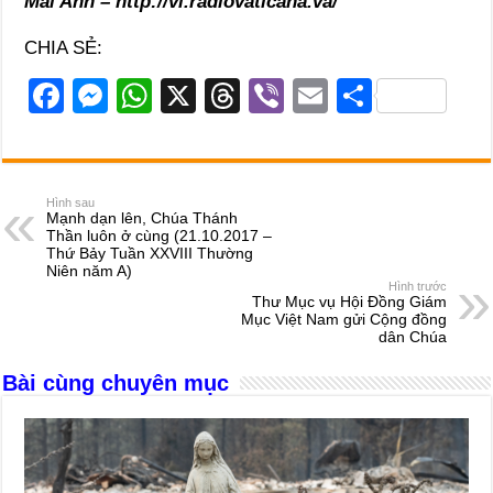
Mai Anh – http://vi.radiovaticana.va/
CHIA SẺ:
F
M
W
X
T
Vi
E
S
a
e
h
hr
b
m
h
c
ss
at
e
er
ail
ar
e
e
s
a
e
Hình sau
Mạnh dạn lên, Chúa Thánh
b
n
A
d
Thần luôn ở cùng (21.10.2017 –
Thứ Bảy Tuần XXVIII Thường
o
g
p
s
Niên năm A)
Hình trước
o
er
p
Thư Mục vụ Hội Đồng Giám
Mục Việt Nam gửi Cộng đồng
k
dân Chúa
Bài cùng chuyên mục