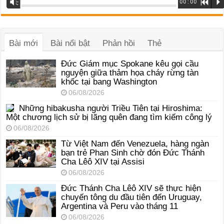
Vm
00:00
R
P
phát
âm
thanh
Bài mới
Bài nổi bật
Phản hồi
Thẻ
Đức Giám mục Spokane kêu gọi cầu
nguyện giữa thảm họa cháy rừng tàn
khốc tại bang Washington
06/08/2026
Những hibakusha người Triều Tiên tại Hiroshima:
Một chương lịch sử bị lãng quên đang tìm kiếm công lý
06/08/2026
Từ Việt Nam đến Venezuela, hàng ngàn
bạn trẻ Phan Sinh chờ đón Đức Thánh
Cha Lêô XIV tại Assisi
06/08/2026
Đức Thánh Cha Lêô XIV sẽ thực hiện
chuyến tông du đầu tiên đến Uruguay,
Argentina và Peru vào tháng 11
06/08/2026