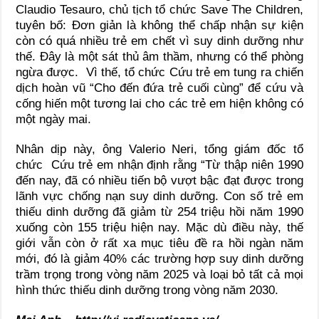
Claudio Tesauro, chủ tịch tổ chức Save The Children,
tuyên bố: Đơn giản là không thể chấp nhận sự kiện
còn có quá nhiều trẻ em chết vì suy dinh dưỡng như
thế. Đây là một sát thủ âm thầm, nhưng có thể phòng
ngừa được. Vì thế, tổ chức Cứu trẻ em tung ra chiến
dịch hoàn vũ “Cho đến đứa trẻ cuối cùng” để cứu và
cống hiến một tương lai cho các trẻ em hiện không có
một ngày mai.
Nhân dịp này, ông Valerio Neri, tổng giám đốc tổ
chức Cứu trẻ em nhận định rằng “Từ thập niên 1990
đến nay, đã có nhiều tiến bộ vượt bậc đạt được trong
lãnh vực chống nạn suy dinh dưỡng. Con số trẻ em
thiếu dinh dưỡng đã giảm từ 254 triệu hồi năm 1990
xuống còn 155 triệu hiện nay. Mặc dù điều này, thế
giới vẫn còn ở rất xa mục tiêu đề ra hồi ngàn năm
mới, đó là giảm 40% các trường hợp suy dinh dưỡng
trầm trọng trong vòng năm 2025 và loại bỏ tất cả mọi
hình thức thiếu dinh dưỡng trong vòng năm 2030.