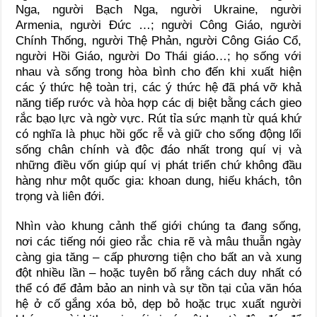
Nga, người Bạch Nga, người Ukraine, người
Armenia, người Đức …; người Công Giáo, người
Chính Thống, người Thệ Phản, người Công Giáo Cổ,
người Hồi Giáo, người Do Thái giáo…; họ sống với
nhau và sống trong hòa bình cho đến khi xuất hiện
các ý thức hệ toàn trị, các ý thức hệ đã phá vỡ khả
năng tiếp rước và hòa hợp các dị biệt bằng cách gieo
rắc bạo lực và ngờ vực. Rút tỉa sức mạnh từ quá khứ
có nghĩa là phục hồi gốc rễ và giữ cho sống động lối
sống chân chính và độc đáo nhất trong quí vị và
những điều vốn giúp quí vị phát triển chứ không đầu
hàng như một quốc gia: khoan dung, hiếu khách, tôn
trọng và liên đới.
Nhìn vào khung cảnh thế giới chúng ta đang sống,
nơi các tiếng nói gieo rắc chia rẽ và mâu thuẫn ngày
càng gia tăng – cấp phương tiện cho bất an và xung
đột nhiều lần – hoặc tuyên bố rằng cách duy nhất có
thể có để đảm bảo an ninh và sự tồn tại của văn hóa
hệ ở cố gắng xóa bỏ, dẹp bỏ hoặc trục xuất người