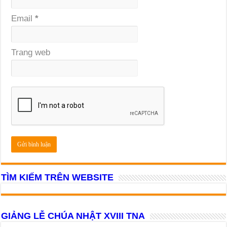
Email
*
Trang web
TÌM KIẾM TRÊN WEBSITE
GIẢNG LỄ CHÚA NHẬT XVIII TNA