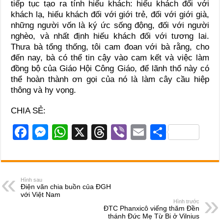
tiếp tục tạo ra tính hiếu khách: hiếu khách đối với
khách lạ, hiếu khách đối với giới trẻ, đối với giới già,
những người vốn là ký ức sống động, đối với người
nghèo, và nhất định hiếu khách đối với tương lai.
Thưa bà tổng thống, tôi cam đoan với bà rằng, cho
đến nay, bà có thể tin cậy vào cam kết và việc làm
đồng bộ của Giáo Hội Công Giáo, để lãnh thổ này có
thể hoàn thành ơn gọi của nó là làm cây cầu hiệp
thông và hy vọng.
CHIA SẺ:
F
M
W
X
T
Vi
E
S
a
e
h
hr
b
m
h
c
ss
at
e
er
ail
ar
e
e
s
a
e
Hình sau
Điện văn chia buồn của ĐGH
b
n
A
d
với Việt Nam
Hình trước
o
g
p
s
ĐTC Phanxicô viếng thăm Đền
thánh Đức Mẹ Từ Bi ở Vilnius