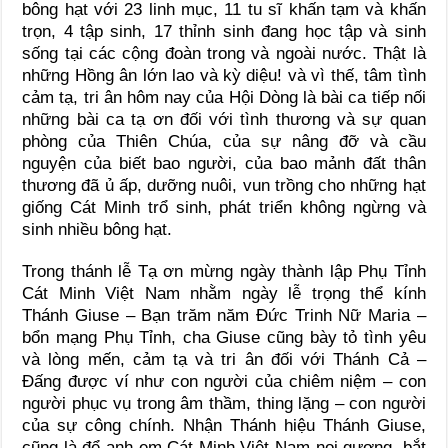
bông hạt với 23 linh mục, 11 tu sĩ khấn tạm và khấn
trọn, 4 tập sinh, 17 thỉnh sinh đang học tập và sinh
sống tại các cộng đoàn trong và ngoài nước. Thật là
những Hồng ân lớn lao và kỳ diệu! và vì thế, tâm tình
cảm tạ, tri ân hôm nay của Hội Dòng là bài ca tiếp nối
những bài ca tạ ơn đối với tình thương và sự quan
phòng của Thiên Chúa, của sự nâng đỡ và cầu
nguyện của biết bao người, của bao mảnh đất thân
thương đã ủ ấp, dưỡng nuôi, vun trồng cho những hạt
giống Cát Minh trổ sinh, phát triển không ngừng và
sinh nhiều bông hạt.
Trong thánh lễ Tạ ơn mừng ngày thành lập Phụ Tỉnh
Cát Minh Việt Nam nhằm ngày lễ trọng thể kính
Thánh Giuse – Bạn trăm năm Đức Trinh Nữ Maria –
bổn mạng Phụ Tỉnh, cha Giuse cũng bày tỏ tình yêu
và lòng mến, cảm tạ và tri ân đối với Thánh Cả –
Đấng được ví như con người của chiêm niệm – con
người phục vụ trong âm thầm, thing lặng – con người
của sự công chính. Nhận Thánh hiệu Thánh Giuse,
cũng là để anh em Cát Minh Việt Nam noi gương, bắt