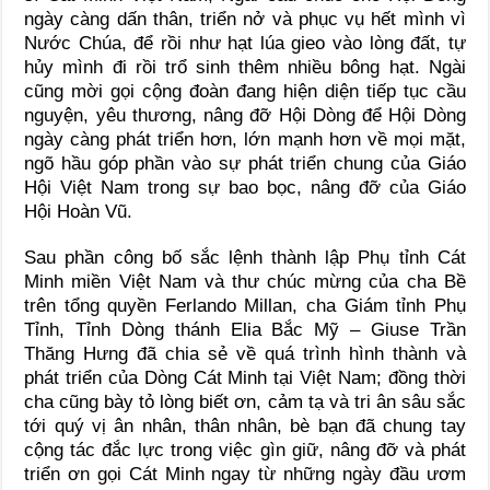
ngày càng dấn thân, triển nở và phục vụ hết mình vì
Nước Chúa, để rồi như hạt lúa gieo vào lòng đất, tự
hủy mình đi rồi trổ sinh thêm nhiều bông hạt. Ngài
cũng mời gọi cộng đoàn đang hiện diện tiếp tục cầu
nguyện, yêu thương, nâng đỡ Hội Dòng để Hội Dòng
ngày càng phát triển hơn, lớn mạnh hơn về mọi mặt,
ngõ hầu góp phần vào sự phát triển chung của Giáo
Hội Việt Nam trong sự bao bọc, nâng đỡ của Giáo
Hội Hoàn Vũ.
Sau phần công bố sắc lệnh thành lập Phụ tỉnh Cát
Minh miền Việt Nam và thư chúc mừng của cha Bề
trên tổng quyền Ferlando Millan, cha Giám tỉnh Phụ
Tỉnh, Tỉnh Dòng thánh Elia Bắc Mỹ – Giuse Trần
Thăng Hưng đã chia sẻ về quá trình hình thành và
phát triển của Dòng Cát Minh tại Việt Nam; đồng thời
cha cũng bày tỏ lòng biết ơn, cảm tạ và tri ân sâu sắc
tới quý vị ân nhân, thân nhân, bè bạn đã chung tay
cộng tác đắc lực trong việc gìn giữ, nâng đỡ và phát
triển ơn gọi Cát Minh ngay từ những ngày đầu ươm