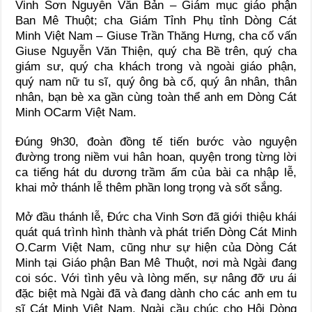
Vinh Sơn Nguyễn Văn Bản – Giám mục giáo phận
Ban Mê Thuột; cha Giám Tỉnh Phụ tỉnh Dòng Cát
Minh Việt Nam – Giuse Trần Thăng Hưng, cha cố vấn
Giuse Nguyễn Văn Thiện, quý cha Bề trên, quý cha
giám sư, quý cha khách trong và ngoài giáo phận,
quý nam nữ tu sĩ, quý ông bà cố, quý ân nhân, thân
nhân, bạn bè xa gần cùng toàn thể anh em Dòng Cát
Minh OCarm Việt Nam.
Đúng 9h30, đoàn đồng tế tiến bước vào nguyện
đường trong niềm vui hân hoan, quyện trong từng lời
ca tiếng hát du dương trầm ấm của bài ca nhập lễ,
khai mở thánh lễ thêm phần long trọng và sốt sắng.
Mở đầu thánh lễ, Đức cha Vinh Sơn đã giới thiệu khái
quát quá trình hình thành và phát triển Dòng Cát Minh
O.Carm Việt Nam, cũng như sự hiện của Dòng Cát
Minh tại Giáo phận Ban Mê Thuột, nơi mà Ngài đang
coi sóc. Với tình yêu và lòng mến, sự nâng đỡ ưu ái
đặc biệt mà Ngài đã và đang dành cho các anh em tu
sĩ Cát Minh Việt Nam, Ngài cầu chúc cho Hội Dòng