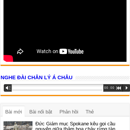
NGHE ĐÀI CHÂN LÝ Á CHÂU
Trình
Vm
00:00
R
P
phát
âm
thanh
Bài mới
Bài nổi bật
Phản hồi
Thẻ
Đức Giám mục Spokane kêu gọi cầu
nguyện giữa thảm họa cháy rừng tàn