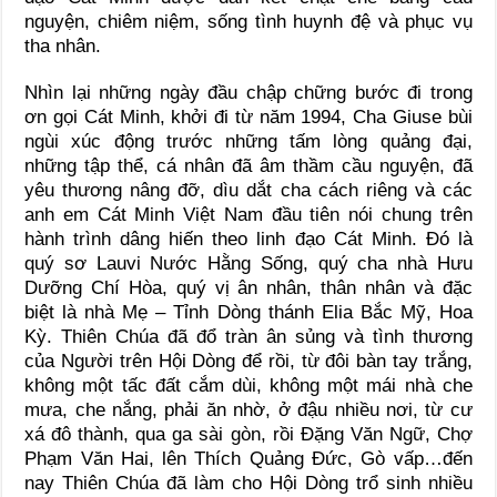
nguyện, chiêm niệm, sống tình huynh đệ và phục vụ
tha nhân.
Nhìn lại những ngày đầu chập chững bước đi trong
ơn gọi Cát Minh, khởi đi từ năm 1994, Cha Giuse bùi
ngùi xúc động trước những tấm lòng quảng đại,
những tập thể, cá nhân đã âm thầm cầu nguyện, đã
yêu thương nâng đỡ, dìu dắt cha cách riêng và các
anh em Cát Minh Việt Nam đầu tiên nói chung trên
hành trình dâng hiến theo linh đạo Cát Minh. Đó là
quý sơ Lauvi Nước Hằng Sống, quý cha nhà Hưu
Dưỡng Chí Hòa, quý vị ân nhân, thân nhân và đặc
biệt là nhà Mẹ – Tỉnh Dòng thánh Elia Bắc Mỹ, Hoa
Kỳ. Thiên Chúa đã đổ tràn ân sủng và tình thương
của Người trên Hội Dòng để rồi, từ đôi bàn tay trắng,
không một tấc đất cắm dùi, không một mái nhà che
mưa, che nắng, phải ăn nhờ, ở đậu nhiều nơi, từ cư
xá đô thành, qua ga sài gòn, rồi Đặng Văn Ngữ, Chợ
Phạm Văn Hai, lên Thích Quảng Đức, Gò vấp…đến
nay Thiên Chúa đã làm cho Hội Dòng trổ sinh nhiều