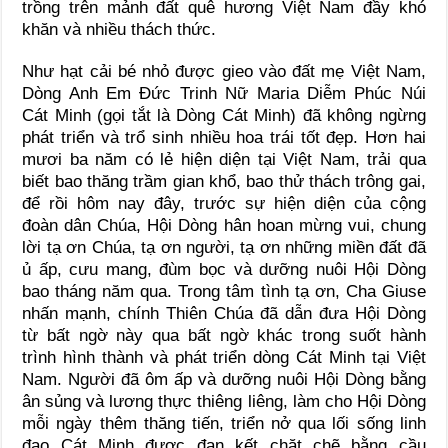
trồng trên mảnh đất quê hương Việt Nam đầy khó
khăn và nhiều thách thức.
Như hạt cải bé nhỏ được gieo vào đất mẹ Việt Nam,
Dòng Anh Em Đức Trinh Nữ Maria Diễm Phúc Núi
Cát Minh (gọi tắt là Dòng Cát Minh) đã không ngừng
phát triển và trổ sinh nhiều hoa trái tốt đẹp. Hơn hai
mươi ba năm có lẻ hiện diện tại Việt Nam, trải qua
biết bao thăng trầm gian khổ, bao thử thách trông gai,
để rồi hôm nay đây, trước sự hiện diện của cộng
đoàn dân Chúa, Hội Dòng hân hoan mừng vui, chung
lời tạ ơn Chúa, tạ ơn người, tạ ơn những miền đất đã
ủ ấp, cưu mang, đùm bọc và dưỡng nuôi Hội Dòng
bao tháng năm qua. Trong tâm tình tạ ơn, Cha Giuse
nhấn mạnh, chính Thiên Chúa đã dẫn đưa Hội Dòng
từ bất ngờ này qua bất ngờ khác trong suốt hành
trình hình thành và phát triển dòng Cát Minh tại Việt
Nam. Người đã ôm ấp và dưỡng nuôi Hội Dòng bằng
ân sủng và lương thực thiêng liêng, làm cho Hội Dòng
mỗi ngày thêm thăng tiến, triển nở qua lối sống linh
đạo Cát Minh được đan kết chặt chẽ bằng cầu