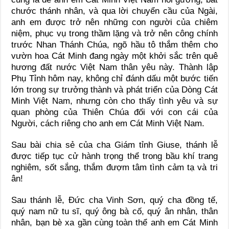
chước thánh nhân, và qua lời chuyển cầu của Ngài,
anh em được trở nên những con người của chiêm
niệm, phục vụ trong thầm lặng và trở nên công chính
trước Nhan Thánh Chúa, ngõ hầu tô thắm thêm cho
vườn hoa Cát Minh đang ngày một khởi sắc trên quê
hương đất nước Việt Nam thân yêu này. Thành lập
Phụ Tỉnh hôm nay, không chỉ đánh dấu một bước tiến
lớn trong sự trưởng thành và phát triển của Dòng Cát
Minh Việt Nam, nhưng còn cho thấy tình yêu và sự
quan phòng của Thiên Chúa đối với con cái của
Người, cách riêng cho anh em Cát Minh Việt Nam.
Sau bài chia sẻ của cha Giám tỉnh Giuse, thánh lễ
được tiếp tục cử hành trọng thể trong bầu khí trang
nghiêm, sốt sắng, thắm đượm tâm tình cảm tạ và tri
ân!
Sau thánh lễ, Đức cha Vinh Sơn, quý cha đồng tế,
quý nam nữ tu sĩ, quý ông bà cố, quý ân nhân, thân
nhân, bạn bè xa gần cùng toàn thể anh em Cát Minh