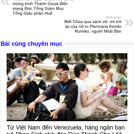
b
n
A
d
mừng kính Thánh Giuse-Bổn
mạng Đức Tổng Giám Mục
o
g
p
s
Tổng Giáo phận Huế
Hình trước
o
er
p
Biết Chúa qua sách vở: ơn trở
lại của nữ tu Piermaria Kondo
k
Rumiko, người Nhật Bản
Bài cùng chuyên mục
Từ Việt Nam đến Venezuela, hàng ngàn bạn