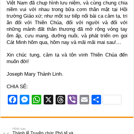
Việt Nam đã chụp hình lưu niệm, và cùng chung chia
niềm vui với nhau trong bữa cơm thân mật tại Hội
trường Giáo xứ; như một sự tiếp nối bài ca cảm tạ, tri
ân đối với Thiên Chúa, đối với người và đối với
những mảnh đất thân thương đã mở rộng vòng tay
ôm ấp, cưu mang, dưỡng nuôi, và phát triển ơn gọi
Cát Minh hôm qua, hôm nay và mãi mãi mai sau!…
Xin chúc tụng, cảm tạ và tôn vinh Thiên Chúa đến
muôn đời!
Joseph Mary Thành Linh.
CHIA SẺ:
F
M
W
X
T
Vi
E
S
a
e
h
hr
b
m
h
c
ss
at
e
er
ail
ar
e
e
s
a
e
Hình sau
Thánh lễ Truyền chức Phó tế và