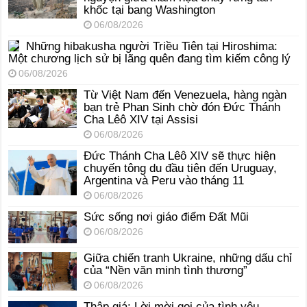
khốc tại bang Washington
06/08/2026
Những hibakusha người Triều Tiên tại Hiroshima:
Một chương lịch sử bị lãng quên đang tìm kiếm công lý
06/08/2026
Từ Việt Nam đến Venezuela, hàng ngàn
bạn trẻ Phan Sinh chờ đón Đức Thánh
Cha Lêô XIV tại Assisi
06/08/2026
Đức Thánh Cha Lêô XIV sẽ thực hiện
chuyến tông du đầu tiên đến Uruguay,
Argentina và Peru vào tháng 11
06/08/2026
Sức sống nơi giáo điểm Đất Mũi
06/08/2026
Giữa chiến tranh Ukraine, những dấu chỉ
của “Nền văn minh tình thương”
06/08/2026
Thập giá: Lời mời gọi của tình yêu