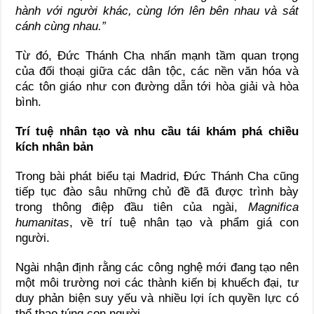
hành với người khác, cùng lớn lên bên nhau và sát
cánh cùng nhau.”
Từ đó, Đức Thánh Cha nhấn mạnh tầm quan trọng
của đối thoại giữa các dân tộc, các nền văn hóa và
các tôn giáo như con đường dẫn tới hòa giải và hòa
bình.
Trí tuệ nhân tạo và nhu cầu tái khám phá chiều
kích nhân bản
Trong bài phát biểu tại Madrid, Đức Thánh Cha cũng
tiếp tục đào sâu những chủ đề đã được trình bày
trong thông điệp đầu tiên của ngài,
Magnifica
humanitas
, về trí tuệ nhân tạo và phẩm giá con
người.
Ngài nhận định rằng các công nghệ mới đang tạo nên
một môi trường nơi các thành kiến bị khuếch đại, tư
duy phản biện suy yếu và nhiều lợi ích quyền lực có
thể thao túng con người.