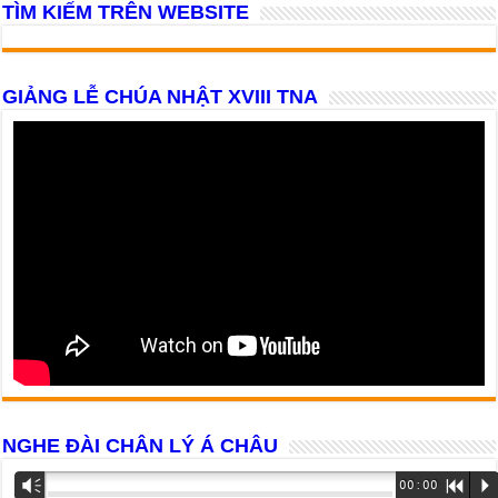
TÌM KIẾM TRÊN WEBSITE
GIẢNG LỄ CHÚA NHẬT XVIII TNA
NGHE ĐÀI CHÂN LÝ Á CHÂU
Trình
Vm
00:00
R
P