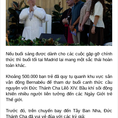
Nếu buổi sáng được dành cho các cuộc gặp gỡ chính
thức thì buổi tối tại Madrid lại mang một sắc thái hoàn
toàn khác.
Khoảng 500.000 bạn trẻ đã quy tụ quanh khu vực sân
vận động Bernabéu để tham dự buổi canh thức cầu
nguyện với Đức Thánh Cha Lêô XIV. Bầu khí sôi động
khiến nhiều người liên tưởng đến các Ngày Giới trẻ
Thế giới.
Trước đó, trên chuyến bay đến Tây Ban Nha, Đức
Thánh Cha đã vui vẻ đùa với các ký giả: