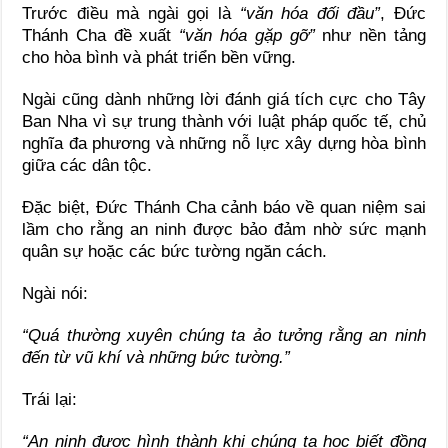
Trước điều mà ngài gọi là
“văn hóa đối đầu”
, Đức
Thánh Cha đề xuất
“văn hóa gặp gỡ”
như nền tảng
cho hòa bình và phát triển bền vững.
Ngài cũng dành những lời đánh giá tích cực cho Tây
Ban Nha vì sự trung thành với luật pháp quốc tế, chủ
nghĩa đa phương và những nỗ lực xây dựng hòa bình
giữa các dân tộc.
Đặc biệt, Đức Thánh Cha cảnh báo về quan niệm sai
lầm cho rằng an ninh được bảo đảm nhờ sức mạnh
quân sự hoặc các bức tường ngăn cách.
Ngài nói:
“Quá thường xuyên chúng ta ảo tưởng rằng an ninh
đến từ vũ khí và những bức tường.”
Trái lại:
“An ninh được hình thành khi chúng ta học biết đồng