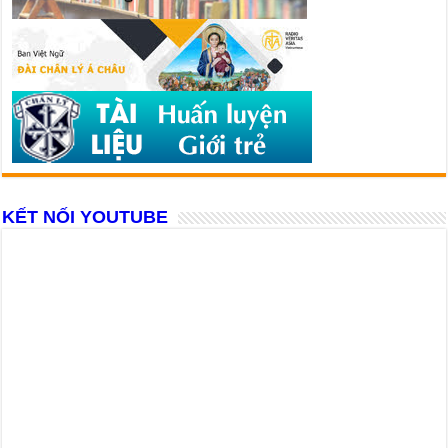
KẾT NỐI YOUTUBE