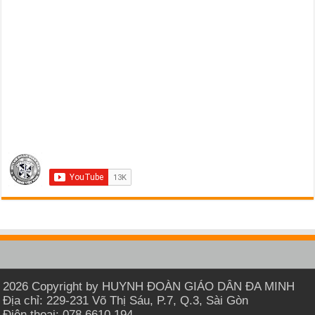
2026 Copyright by HUYNH ĐOÀN GIÁO DÂN ĐA MINH
Địa chỉ: 229-231 Võ Thị Sáu, P.7, Q.3, Sài Gòn
Điện thoại: 078 6610 194