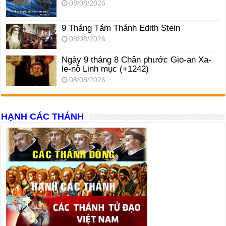
08/08/2026
9 Tháng Tám Thánh Edith Stein
08/08/2026
Ngày 9 tháng 8 Chân phước Gio-an Xa-
le-nô Linh mục (+1242)
08/08/2026
HẠNH CÁC THÁNH