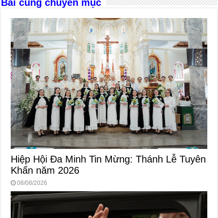
Bài cùng chuyên mục
k
Hiệp Hội Đa Minh Tin Mừng: Thánh Lễ Tuyên
Khấn năm 2026
08/08/2026