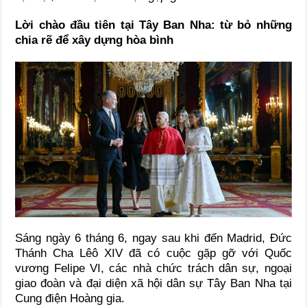
Lời chào đầu tiên tại Tây Ban Nha: từ bỏ những
chia rẽ để xây dựng hòa bình
Sáng ngày 6 tháng 6, ngay sau khi đến Madrid, Đức
Thánh Cha Lêô XIV đã có cuộc gặp gỡ với Quốc
vương Felipe VI, các nhà chức trách dân sự, ngoại
giao đoàn và đại diện xã hội dân sự Tây Ban Nha tại
Cung điện Hoàng gia.