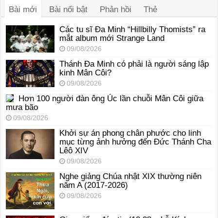
Bài mới
Bài nổi bật
Phản hồi
Thẻ
Các tu sĩ Đa Minh “Hillbilly Thomists” ra
mắt album mới Strange Land
09/08/2026
Thánh Đa Minh có phải là người sáng lập
kinh Mân Côi?
09/08/2026
Hơn 100 người đàn ông Úc lần chuỗi Mân Côi giữa
mưa bão
09/08/2026
Khởi sự án phong chân phước cho linh
mục từng ảnh hưởng đến Đức Thánh Cha
Lêô XIV
09/08/2026
Nghe giảng Chúa nhật XIX thường niên
năm A (2017-2026)
09/08/2026