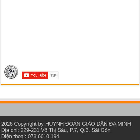
2026 Copyright by HUYNH ĐOÀN GIÁO DÂN ĐA MINH
Địa chỉ: 229-231 Võ Thị Sáu, P.7, Q.3, Sài Gòn
Điện thoại: 078 6610 194