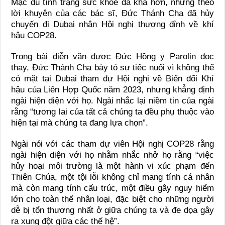
Mặc dù tình trạng sức khỏe đã khá hơn, nhưng theo
lời khuyên của các bác sĩ, Đức Thánh Cha đã hủy
chuyến đi Dubai nhân Hội nghị thượng đỉnh về khí
hậu COP28.
Trong bài diễn văn được Đức Hồng y Parolin đọc
thay, Đức Thánh Cha bày tỏ sự tiếc nuối vì không thể
có mặt tại Dubai tham dự Hội nghị về Biến đổi Khí
hậu của Liên Hợp Quốc năm 2023, nhưng khẳng định
ngài hiện diện với họ. Ngài nhắc lại niềm tin của ngài
rằng “tương lai của tất cả chúng ta đều phụ thuộc vào
hiện tại mà chúng ta đang lựa chọn”.
Ngài nói với các tham dự viên Hội nghị COP28 rằng
ngài hiện diện với họ nhằm nhắc nhở họ rằng “việc
hủy hoại môi trường là một hành vi xúc phạm đến
Thiên Chúa, một tội lỗi không chỉ mang tính cá nhân
mà còn mang tính cấu trúc, một điều gây nguy hiểm
lớn cho toàn thể nhân loại, đặc biệt cho những người
dễ bị tổn thương nhất ở giữa chúng ta và đe dọa gây
ra xung đột giữa các thế hệ”.