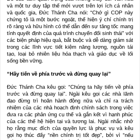
và một tư duy tập thể mới vượt trên lợi ích cá nhân
và quốc gia, Đức Thánh Cha nói: “Chớ gì COP này
chứng tỏ là một bước ngoặt, thể hiện ý chí chính trị
rõ ràng và hữu hình có thể dẫn đến sự tăng tốc mang
tính quyết định của quá trình chuyển đổi sinh thái” với
các biện pháp hiệu quả, bắt buộc và dễ dàng giám sát
trong các lĩnh vực tiết kiệm năng lượng, nguồn tái
tạo, loại bỏ nhiên liệu hóa thạch và giáo dục về lối
sống bền vững.
“Hãy tiến về phía trước và đừng quay lại”
Đức Thánh Cha kêu gọi: “Chúng ta hãy tiến về phía
trước và đừng quay lại”. Ngài kêu gọi các nhà lãnh
đạo đừng trì hoãn hành động nữa và chỉ ra trách
nhiệm của các nhà hoạch định chính sách trong việc
đưa ra các phản ứng cụ thể và gắn kết vì hạnh phúc
của các thế hệ hiện tại và tương lai. Ngài nhắc nhở
họ rằng mục đích của quyền lực là phục vụ và kêu
gọi họ thúc đẩy “nền chính trị tốt đẹp”, bởi vì “nếu