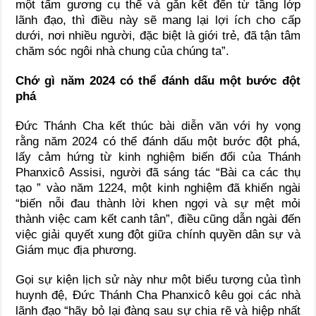
một tấm gương cụ thể và gắn kết đến từ tầng lớp
lãnh đạo, thì điều này sẽ mang lại lợi ích cho cấp
dưới, nơi nhiều người, đặc biệt là giới trẻ, đã tận tâm
chăm sóc ngôi nhà chung của chúng ta”.
Chớ gì năm 2024 có thể đánh dấu một bước đột
phá
Đức Thánh Cha kết thúc bài diễn văn với hy vọng
rằng năm 2024 có thể đánh dấu một bước đột phá,
lấy cảm hứng từ kinh nghiệm biến đổi của Thánh
Phanxicô Assisi, người đã sáng tác “Bài ca các thụ
tạo ” vào năm 1224, một kinh nghiệm đã khiến ngài
“biến nỗi đau thành lời khen ngợi và sự mệt mỏi
thành việc cam kết canh tân”, điều cũng dẫn ngài đến
việc giải quyết xung đột giữa chính quyền dân sự và
Giám mục địa phương.
Gọi sự kiện lịch sử này như một biểu tượng của tình
huynh đệ, Đức Thánh Cha Phanxicô kêu gọi các nhà
lãnh đạo “hãy bỏ lại đàng sau sự chia rẽ và hiệp nhất