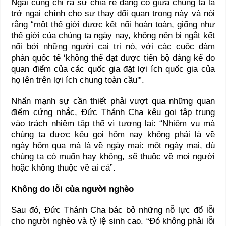
Ngài cũng chỉ ra sự chia rẽ đang có giữa chúng ta là
trở ngại chính cho sự thay đổi quan trọng này và nói
rằng “một thế giới được kết nối hoàn toàn, giống như
thế giới của chúng ta ngày nay, không nên bị ngắt kết
nối bởi những người cai trị nó, với các cuộc đàm
phán quốc tế ‘không thể đạt được tiến bộ đáng kể do
quan điểm của các quốc gia đặt lợi ích quốc gia của
họ lên trên lợi ích chung toàn cầu'”.
Nhấn mạnh sự cần thiết phải vượt qua những quan
điểm cứng nhắc, Đức Thánh Cha kêu gọi tập trung
vào trách nhiệm tập thể vì tương lai: “Nhiệm vụ mà
chúng ta được kêu gọi hôm nay không phải là về
ngày hôm qua mà là về ngày mai: một ngày mai, dù
chúng ta có muốn hay không, sẽ thuộc về mọi người
hoặc không thuộc về ai cả”.
Không do lỗi của người nghèo
Sau đó, Đức Thánh Cha bác bỏ những nỗ lực đổ lỗi
cho người nghèo và tỷ lệ sinh cao. “Đó không phải lỗi