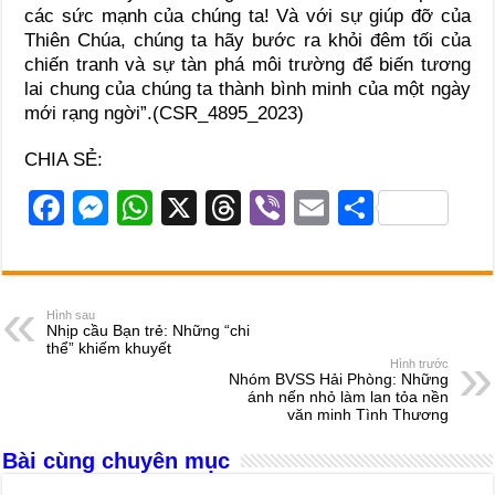
các sức mạnh của chúng ta! Và với sự giúp đỡ của
Thiên Chúa, chúng ta hãy bước ra khỏi đêm tối của
chiến tranh và sự tàn phá môi trường để biến tương
lai chung của chúng ta thành bình minh của một ngày
mới rạng ngời”.​(CSR_4895_2023)
CHIA SẺ:
F
M
W
X
T
Vi
E
S
a
e
h
hr
b
m
h
c
ss
at
e
er
ail
ar
e
e
s
a
e
Hình sau
Nhịp cầu Bạn trẻ: Những “chi
b
n
A
d
thể” khiếm khuyết
Hình trước
o
g
p
s
Nhóm BVSS Hải Phòng: Những
ánh nến nhỏ làm lan tỏa nền
o
er
p
văn minh Tình Thương
k
Bài cùng chuyên mục