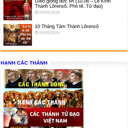
Gieo giống đức tin (10.08 – Lễ Kính
Thánh Lôrensô, Phó tế, Tử đạo)
09/08/2026
10 Tháng Tám Thánh Lôrensô
09/08/2026
HẠNH CÁC THÁNH