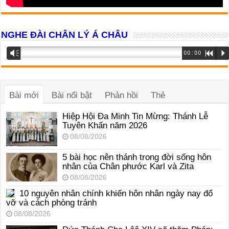
NGHE ĐÀI CHÂN LÝ Á CHÂU
Trình
Vm
00:00
R
P
phát
âm
thanh
Bài mới
Bài nổi bật
Phản hồi
Thẻ
Hiệp Hội Đa Minh Tin Mừng: Thánh Lễ
Tuyên Khấn năm 2026
08/08/2026
5 bài học nên thánh trong đời sống hôn
nhân của Chân phước Karl và Zita
08/08/2026
10 nguyên nhân chính khiến hôn nhân ngày nay đổ
vỡ và cách phòng tránh
08/08/2026