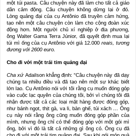
một túi pasta. Câu chuyện này đã làm cho tất cả giáo
dân cảm động. Câu chuyện không dừng lại ở đó.
Lòng quảng đại của cụ Antônio đã truyền cảm hứng,
tạo nên một câu chuyện còn làm cho cộng đoàn xúc
động hơn. Một người chủ xí nghiệp ở địa phương,
ông Walter Gama Terra Júnior, đã quyết định mua lại
túi mì ống của cụ Antônio với giá 12.000
reais, tương
đương với 2600 euro.
Cho đi với một trái tim quảng đại
Cha xứ
Adailson khẳng định: “Câu chuyện này đã dạy
chúng ta nhiều điều và đã tạo nên một sự khác biết
lớn lao. Cụ Antônio nói với tôi rằng cụ muốn đóng góp
vào cuộc lạc quyên của chúng tôi, bởi vì chúng tôi đã
nhận được tất cả các loại mặt hàng được đóng góp,
như bánh ngọt, thịt gà, va li, bàn ghế, túi xách … Ông
cụ này nói rằng ông cũng muốn đóng góp phần của
mình, nhưng ông chỉ có thể đóng góp với một gói mì
ống, bởi vì đó là tất cả những gì ông có. Ông cụ đã
cho đi với một trái tim quảng đại. Sau khi gói món quà