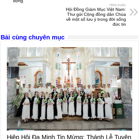
o
g
p
s
động.
Hình trước
o
er
p
Hội Đồng Giám Mục Việt Nam:
Thư gửi Cộng đồng dân Chúa
k
về một số lưu ý trong đời sống
đức tin
Bài cùng chuyên mục
Hiệp Hội Đa Minh Tin Mừng: Thánh Lễ Tuyên