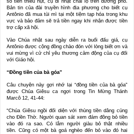
số tiền thiếu hụt, cụ đi nhặt chai lọ trên đường phố.
Bản tin của đài truyền hình địa phương cho biết cụ
Antônio đã mua tùi mì tại một tiệm tạp hóa trong khu
vực và bảo đảm sẽ trả tiền ngay khi nhận được tiền
trợ cấp xã hội.
Vào Chúa nhật sau ngày diễn ra buổi đấu giá, cụ
Antônio được cộng đồng chào đón với lòng biết ơn và
vui mừng vì cử chỉ yêu thương cảm động của cụ đối
với Giáo hội.
“Đồng tiền của bà góa”
Câu chuyện này gợi nhớ lại “đồng tiền của bà góa”
được Chúa Giêsu ca ngợi trong Tin Mừng Thánh
Marcô 12, 41-44:
“Chúa Giêsu ngồi đối diện với thùng tiền dâng cúng
cho Đền Thờ. Người quan sát xem đám đông bỏ tiền
vào đó ra sao. Có lắm người giàu bỏ thật nhiều
tiền. Cũng có một bà goá nghèo đến bỏ vào đó hai