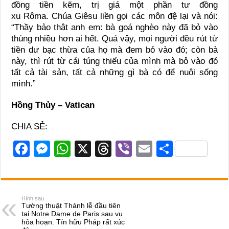
đồng tiền kẽm, trị giá một phần tư đồng
xu Rôma. Chúa Giêsu liền gọi các môn đệ lại và nói:
“Thầy bảo thật anh em: bà goá nghèo này đã bỏ vào
thùng nhiều hơn ai hết. Quả vậy, mọi người đều rút từ
tiền dư bạc thừa của họ mà đem bỏ vào đó; còn bà
này, thì rút từ cái túng thiếu của mình mà bỏ vào đó
tất cả tài sản, tất cả những gì bà có để nuôi sống
mình.”
Hồng Thủy – Vatican
CHIA SẺ:
F
M
W
X
T
Vi
E
S
a
e
h
hr
b
m
h
c
ss
at
e
er
ail
ar
e
e
s
a
e
Hình sau
Tường thuật Thánh lễ đầu tiên
b
n
A
d
tại Notre Dame de Paris sau vụ
hỏa hoạn. Tín hữu Pháp rất xúc