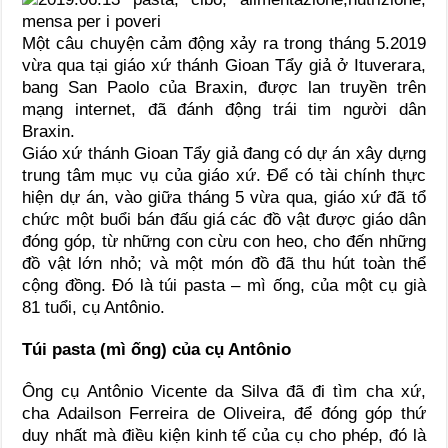
Một câu chuyện cảm động xảy ra trong tháng 5.2019
vừa qua tại giáo xứ thánh Gioan Tẩy giả ở Ituverara,
bang San Paolo của Braxin, được lan truyền trên
mạng internet, đã đánh động trái tim người dân
Braxin.
Giáo xứ thánh Gioan Tẩy giả đang có dự án xây dựng
trung tâm mục vụ của giáo xứ. Để có tài chính thực
hiện dự án, vào giữa tháng 5 vừa qua, giáo xứ đã tổ
chức một buổi bán đấu giá các đồ vật được giáo dân
đóng góp, từ những con cừu con heo, cho đến những
đồ vật lớn nhỏ; và một món đồ đã thu hút toàn thể
cộng đồng. Đó là túi pasta – mì ống, của một cụ già
81 tuổi, cụ Antônio.
Túi pasta (mì ống) của cụ Antônio
Ông cụ Antônio Vicente da Silva đã đi tìm cha xứ,
cha Adailson Ferreira de Oliveira, để đóng góp thứ
duy nhất mà điều kiện kinh tế của cụ cho phép, đó là