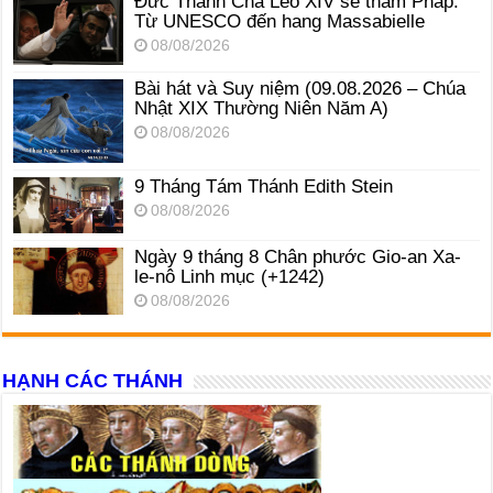
Đức Thánh Cha Lêô XIV sẽ thăm Pháp:
Từ UNESCO đến hang Massabielle
08/08/2026
Bài hát và Suy niệm (09.08.2026 – Chúa
Nhật XIX Thường Niên Năm A)
08/08/2026
9 Tháng Tám Thánh Edith Stein
08/08/2026
Ngày 9 tháng 8 Chân phước Gio-an Xa-
le-nô Linh mục (+1242)
08/08/2026
HẠNH CÁC THÁNH