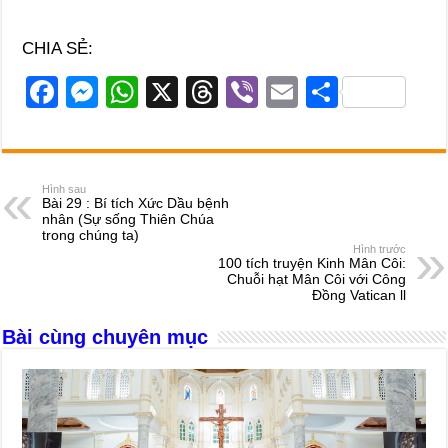
CHIA SẺ:
F
M
W
X
T
Vi
E
S
a
e
h
hr
b
m
h
c
ss
at
e
er
ail
ar
e
e
s
a
e
Hình sau
Bài 29 : Bí tích Xức Dầu bệnh
b
n
A
d
nhân (Sự sống Thiên Chúa
trong chúng ta)
o
g
p
s
Hình trước
100 tích truyện Kinh Mân Côi:
o
er
p
Chuỗi hạt Mân Côi với Công
Đồng Vatican ll
k
Bài cùng chuyên mục