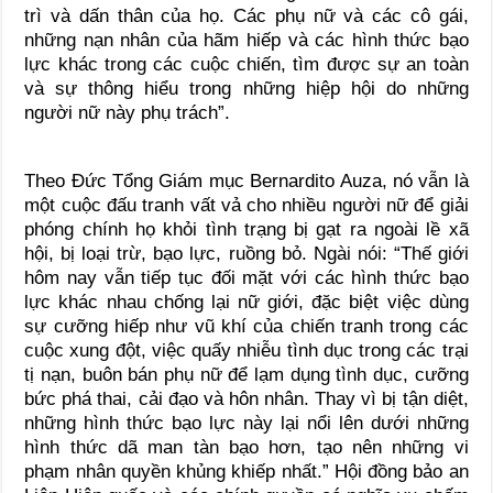
trì và dấn thân của họ. Các phụ nữ và các cô gái,
những nạn nhân của hãm hiếp và các hình thức bạo
lực khác trong các cuộc chiến, tìm được sự an toàn
và sự thông hiểu trong những hiệp hội do những
người nữ này phụ trách”.
Theo Đức Tổng Giám mục Bernardito Auza, nó vẫn là
một cuộc đấu tranh vất vả cho nhiều người nữ để giải
phóng chính họ khỏi tình trạng bị gạt ra ngoài lề xã
hội, bị loại trừ, bạo lực, ruồng bỏ. Ngài nói: “Thế giới
hôm nay vẫn tiếp tục đối mặt với các hình thức bạo
lực khác nhau chống lại nữ giới, đặc biệt việc dùng
sự cưỡng hiếp như vũ khí của chiến tranh trong các
cuộc xung đột, việc quấy nhiễu tình dục trong các trại
tị nạn, buôn bán phụ nữ để lạm dụng tình dục, cưỡng
bức phá thai, cải đạo và hôn nhân. Thay vì bị tận diệt,
những hình thức bạo lực này lại nổi lên dưới những
hình thức dã man tàn bạo hơn, tạo nên những vi
phạm nhân quyền khủng khiếp nhất.” Hội đồng bảo an