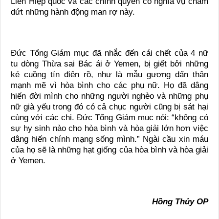
Liên Hiệp quốc và các chính quyền có nghĩa vụ chấm
dứt những hành động man rợ này.
Đức Tổng Giám mục đã nhắc đến cái chết của 4 nữ
tu dòng Thừa sai Bác ái ở Yemen, bị giết bởi những
kẻ cuồng tín điên rồ, như là mẫu gương dấn thân
mạnh mẽ vì hòa bình cho các phụ nữ. Họ đã dâng
hiến đời mình cho những người nghèo và những phụ
nữ già yếu trong đó có cả chục người cũng bị sát hại
cùng với các chị. Đức Tổng Giám mục nói: “không có
sự hy sinh nào cho hòa bình và hòa giải lớn hơn việc
dâng hiến chính mạng sống mình.” Ngài cầu xin máu
của họ sẽ là những hạt giống của hòa bình và hòa giải
ở Yemen.
Hồng Thủy OP