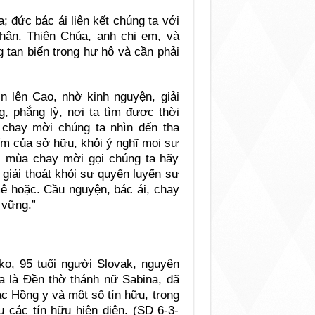
a; đức bác ái liên kết chúng ta với
 thân. Thiên Chúa, anh chị em, và
g tan biến trong hư hô và cần phải
n lên Cao, nhờ kinh nguyện, giải
g, phẳng lỳ, nơi ta tìm được thời
 chay mời chúng ta nhìn đến tha
iếm của sở hữu, khỏi ý nghĩ mọi sự
g, mùa chay mời gọi chúng ta hãy
 giải thoát khỏi sự quyến luyến sự
 mê hoặc. Cầu nguyện, bác ái, chay
 vững.”
ko, 95 tuổi người Slovak, nguyên
òa là Đền thờ thánh nữ Sabina, đã
ác Hồng y và một số tín hữu, trong
 các tín hữu hiện diện. (SD 6-3-