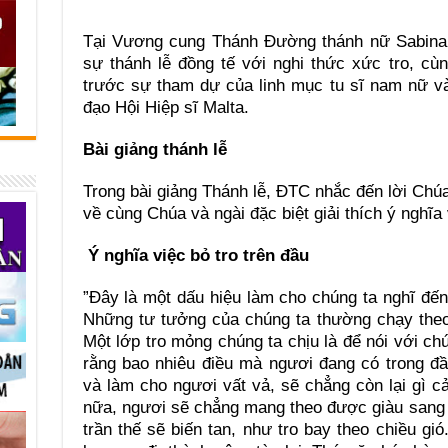
Tại Vương cung Thánh Đường thánh nữ Sabina,
sự thánh lễ đồng tế với nghi thức xức tro, c
trước sự tham dự của linh mục tu sĩ nam nữ và 
đạo Hội Hiệp sĩ Malta.
Bài giảng thánh lễ
Trong bài giảng Thánh lễ, ĐTC nhắc đến lời Chúa
về cùng Chúa và ngài đặc biệt giải thích ý nghĩa 
Ý nghĩa việc bỏ tro trên đầu
”Đây là một dấu hiệu làm cho chúng ta nghĩ đến
Những tư tưởng của chúng ta thường chạy theo
Một lớp tro mỏng chúng ta chịu là để nói với chú
rằng bao nhiêu điều mà ngươi đang có trong đ
và làm cho ngươi vất vả, sẽ chẳng còn lại gì 
nữa, ngươi sẽ chẳng mang theo được giàu sang 
trần thế sẽ biến tan, như tro bay theo chiều gi