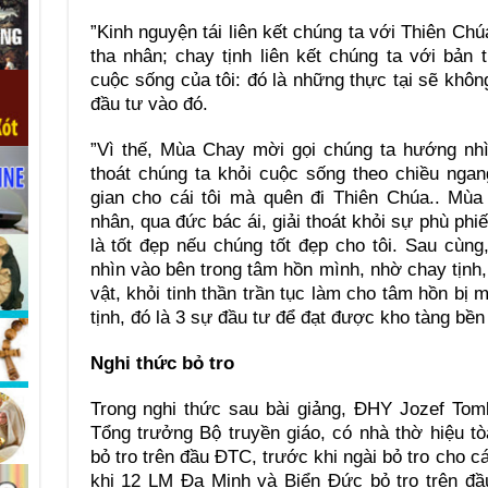
”Kinh nguyện tái liên kết chúng ta với Thiên Chú
tha nhân; chay tịnh liên kết chúng ta với bản
cuộc sống của tôi: đó là những thực tại sẽ khôn
đầu tư vào đó.
”Vì thế, Mùa Chay mời gọi chúng ta hướng nhì
thoát chúng ta khỏi cuộc sống theo chiều ngan
gian cho cái tôi mà quên đi Thiên Chúa.. Mùa
nhân, qua đức bác ái, giải thoát khỏi sự phù ph
là tốt đẹp nếu chúng tốt đẹp cho tôi. Sau cùn
nhìn vào bên trong tâm hồn mình, nhờ chay tịnh,
vật, khỏi tinh thần trần tục làm cho tâm hồn bị
tịnh, đó là 3 sự đầu tư để đạt được kho tàng bền
Nghi thức bỏ tro
Trong nghi thức sau bài giảng, ĐHY Jozef Tom
Tổng trưởng Bộ truyền giáo, có nhà thờ hiệu t
bỏ tro trên đầu ĐTC, trước khi ngài bỏ tro cho c
khi 12 LM Đa Minh và Biển Đức bỏ tro trên đầu