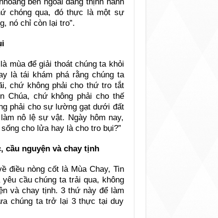
 nhoáng bên ngoài đang thịnh hành
ứ chóng qua, đó thực là một sự
 nó chỉ còn lại tro”.
ụi
à mùa để giải thoát chúng ta khỏi
ay là tái khám phá rằng chúng ta
, chứ không phải cho thứ tro tắt
n Chúa, chứ không phải cho thế
ng phải cho sự lường gạt dưới đất
 làm nô lệ sự vật. Ngày hôm nay,
 sống cho lửa hay là cho tro bụi?”
, cầu nguyện và chay tịnh
về điều nòng cốt là Mùa Chay, Tin
 yêu cầu chúng ta trải qua, không
yện và chay tịnh. 3 thứ này để làm
a chúng ta trở lại 3 thực tại duy