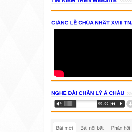
TÌM KIẾM TRÊN WEBSITE
GIẢNG LỄ CHÚA NHẬT XVIII TN
NGHE ĐÀI CHÂN LÝ Á CHÂU
Trình
Vm
00:00
R
P
phát
âm
thanh
Bài mới
Bài nổi bật
Phản hồi