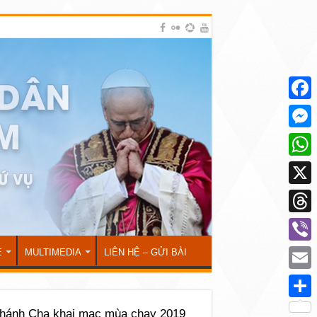
Face
Mess
What
X
Thre
Viber
Ẻ
MULTIMEDIA
LIÊN HỆ – GỬI BÀI
Emai
Shar
hánh Cha khai mạc mùa chay 2019