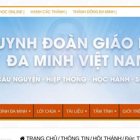
HỌC ONLINE |
HẠNH CÁC THÁNH |
THÁNH DÒNG ĐA MINH |
ĐÌNH ĐA MINH
LỜI CHÚA
TÀI LIỆU
TÂM TÌNH
GIỚI TR
TRANG CHỦ
/
THÔNG TIN
/
HỘI THÁNH
/
Đức T