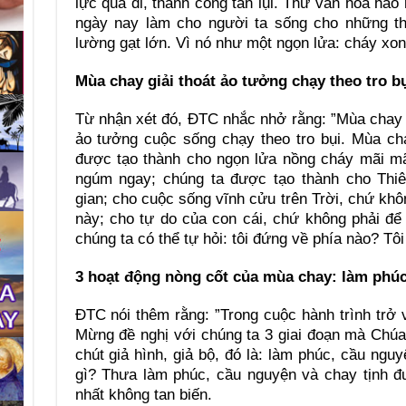
lực qua đi, thành công tàn lụi. Thứ văn hóa hào
ngày nay làm cho người ta sống cho những th
lường gạt lớn. Vì nó như một ngọn lửa: cháy xong,
Mùa chay giải thoát ảo tưởng
chạy theo tro b
Từ nhận xét đó, ĐTC nhắc nhở rằng: ”Mùa chay l
ảo tưởng cuộc sống chạy theo tro bụi. Mùa ch
được tạo thành cho ngọn lửa nồng cháy mãi mãi
ngúm ngay; chúng ta được tạo thành cho Thiê
gian; cho cuộc sống vĩnh cửu trên Trời, chứ khô
này; cho tự do của con cái, chứ không phải để
chúng ta có thể tự hỏi: tôi đứng về phía nào? Tôi
3 hoạt động nòng cốt của mùa chay: làm phúc
ĐTC nói thêm rằng: ”Trong cuộc hành trình trở 
Mừng đề nghị với chúng ta 3 giai đoạn mà Chúa
chút giả hình, giả bộ, đó là: làm phúc, cầu ngu
gì? Thưa làm phúc, cầu nguyện và chay tịnh đư
nhất không tan biến.