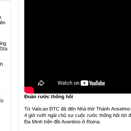
n
yên
ống
Zita
nh
Đoàn rước thống hối
Từ
Từ Vatican ĐTC đã đến Nhà thờ Thánh Anselmo 
4 giờ rưỡi ngài chủ sự cuộc rước thống hối tới
Đa Minh trên đồi Aventino ở Roma.