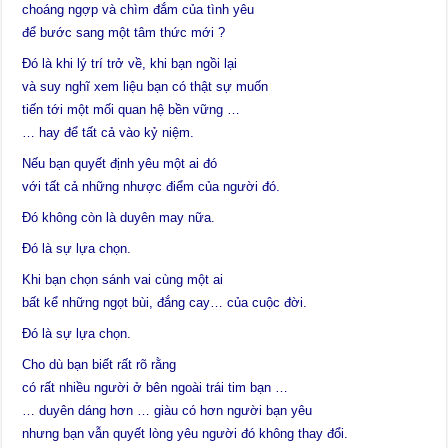
choáng ngợp và chìm đắm của tình yêu
để bước sang một tâm thức mới ?
Đó là khi lý trí trở về, khi bạn ngồi lại
và suy nghĩ xem liệu bạn có thật sự muốn
tiến tới một mối quan hệ bền vững …
… hay để tất cả vào kỷ niệm.
Nếu bạn quyết định yêu một ai đó
với tất cả những nhược điểm của người đó.
Ðó không còn là duyên may nữa.
Ðó là sự lựa chọn.
Khi bạn chọn sánh vai cùng một ai
bất kể những ngọt bùi, đắng cay… của cuộc đời.
Ðó là sự lựa chọn.
Cho dù bạn biết rất rõ rằng
có rất nhiều người ở bên ngoài trái tim bạn …
… duyên dáng hơn … giàu có hơn người bạn yêu
nhưng bạn vẫn quyết lòng yêu người đó không thay đổi.