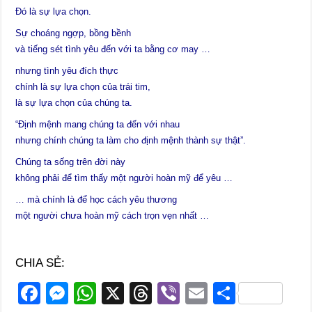
Ðó là sự lựa chọn.
Sự choáng ngợp, bồng bềnh
và tiếng sét tình yêu đến với ta bằng cơ may …
nhưng tình yêu đích thực
chính là sự lựa chọn của trái tim,
là sự lựa chọn của chúng ta.
“Ðịnh mệnh mang chúng ta đến với nhau
nhưng chính chúng ta làm cho định mệnh thành sự thật”.
Chúng ta sống trên đời này
không phải để tìm thấy một người hoàn mỹ để yêu …
… mà chính là để học cách yêu thương
một người chưa hoàn mỹ cách trọn vẹn nhất …
CHIA SẺ:
F
M
W
X
T
Vi
E
S