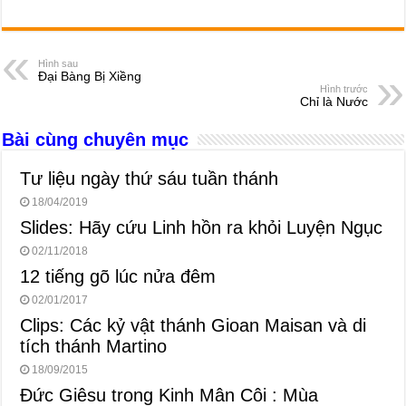
a
e
h
hr
b
m
h
c
ss
at
e
er
ail
ar
e
e
s
a
e
Hình sau
Đại Bàng Bị Xiềng
b
n
A
d
Hình trước
Chỉ là Nước
o
g
p
s
Bài cùng chuyên mục
o
er
p
k
Tư liệu ngày thứ sáu tuần thánh
18/04/2019
Slides: Hãy cứu Linh hồn ra khỏi Luyện Ngục
02/11/2018
12 tiếng gõ lúc nửa đêm
02/01/2017
Clips: Các kỷ vật thánh Gioan Maisan và di
tích thánh Martino
18/09/2015
Đức Giêsu trong Kinh Mân Côi : Mùa