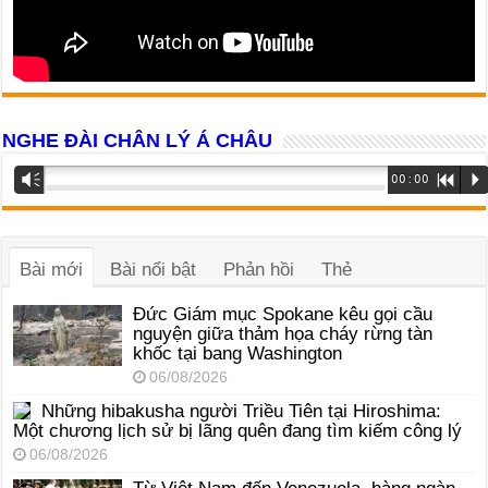
NGHE ĐÀI CHÂN LÝ Á CHÂU
Trình
Vm
00:00
R
P
phát
âm
thanh
Bài mới
Bài nổi bật
Phản hồi
Thẻ
Đức Giám mục Spokane kêu gọi cầu
nguyện giữa thảm họa cháy rừng tàn
khốc tại bang Washington
06/08/2026
Những hibakusha người Triều Tiên tại Hiroshima:
Một chương lịch sử bị lãng quên đang tìm kiếm công lý
06/08/2026