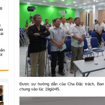
 8
u
ọa
ại
iên
bị
Được sự hướng dẫn của Cha Đặc trách, Ban 
chung vào lúc 19giờ45.