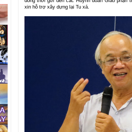
đồng thời gửi đến các Huynh đoàn Giáo phận t
xin hỗ trợ xây dựng lại Tu xá.