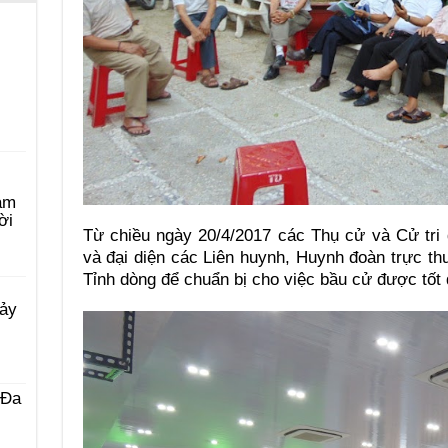
àm
ời
Từ chiều ngày 20/4/2017 các Thụ cử và Cử tri
và đại diện các Liên huynh, Huynh đoàn trực thu
Tỉnh dòng để chuẩn bị cho việc bầu cử được tốt 
Bảy
 Ða