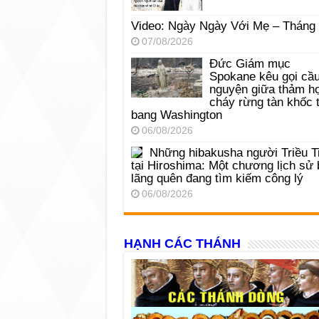
Video: Ngày Ngày Với Mẹ – Tháng
07/08/2026
Đức Giám mục
Spokane kêu gọi cầ
nguyện giữa thảm h
cháy rừng tàn khốc t
bang Washington
06/08/2026
Những hibakusha người Triều T
tại Hiroshima: Một chương lịch sử 
lãng quên đang tìm kiếm công lý
06/08/2026
HẠNH CÁC THÁNH