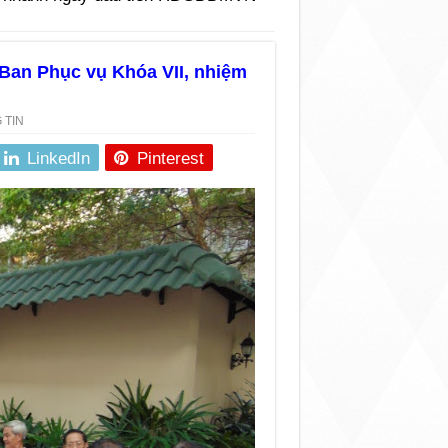
an Phục vụ Khóa VII, nhiệm
 TIN
LinkedIn
Pinterest