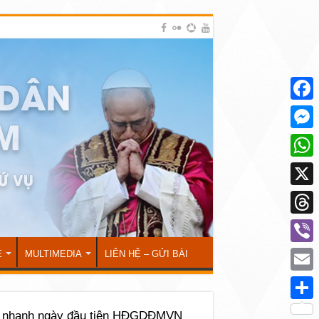
Face
Mess
What
X
Thre
Viber
Ẻ
MULTIMEDIA
LIÊN HỆ – GỬI BÀI
Emai
Shar
 nhanh ngày đầu tiên HĐGDĐMVN