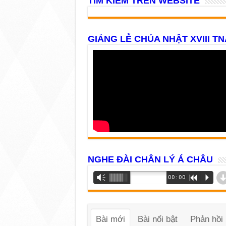
TÌM KIẾM TRÊN WEBSITE
GIẢNG LỄ CHÚA NHẬT XVIII TN
NGHE ĐÀI CHÂN LÝ Á CHÂU
Trình
Vm
00:00
R
P
phát
âm
thanh
Bài mới
Bài nổi bật
Phản hồi