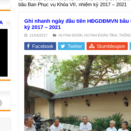
bầu Ban Phục vụ Khóa VII, nhiệm kỳ 2017 – 2021
Ghi nhanh ngày đầu tiên HĐGDĐMVN bầu B
A
kỳ 2017 – 2021
21/04/2017
HUYNH ĐOÀN
,
HUYNH ĐOÀN TỈNH
,
THÔNG
Facebook
Twitter
Stumbleupon
d