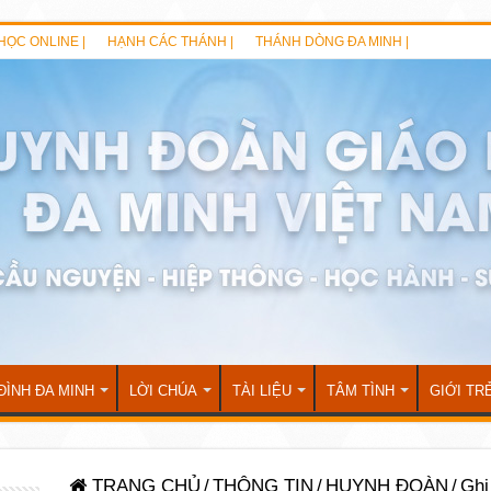
HỌC ONLINE |
HẠNH CÁC THÁNH |
THÁNH DÒNG ĐA MINH |
ĐÌNH ĐA MINH
LỜI CHÚA
TÀI LIỆU
TÂM TÌNH
GIỚI TR
TRANG CHỦ
/
THÔNG TIN
/
HUYNH ĐOÀN
/
Ghi