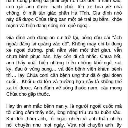
nằm cùng phòng đã phải biệt tích cõi đời. Ít năm sau,
con gái anh được hạnh phúc lên xe hoa về nhà
chồng, ở mãi tận giáo phận Hà Tĩnh. Gia đình nhỏ
này đã được Chúa tặng ban một bé trai bụ bẫm, khỏe
mạnh và hiện đang sống nơi quê ngoại.
Gia đình anh đang an cư trở lại, bỗng đâu cái “ách
ngoài đàng lại quàng vào cổ”. Không may chị bị đụng
xe ngoài đường, phải nằm viện một thời gian, vẫn
chưa bình phục hẳn, hãy còn đi cà nhắc. Chưa hết,
anh thấy xuất hiện những triệu chứng khó ngủ, sụt
ký, đau ở vùng bụng… và đến bệnh viện khám bệnh
thì… lạy Chúa con! căn bệnh ung thư đã ở giai đoạn
cuối… Khối u đã lớn và trường hợp này là không thể
xạ trị được. Anh đành về uống thuốc nam, cầu mong
Chúa cho gặp thuốc.
Hay tin anh mắc bệnh nan y, là người ngoài cuộc mà
tôi cũng cảm thấy sốc, lòng nặng trĩu ưu tư buồn sầu.
Khi đến thăm anh, tôi ngạc nhiên vì anh thản nhiên
nói chuyện như mọi ngày. Vừa nói chuyện anh lấy