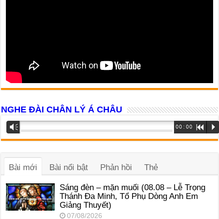
NGHE ĐÀI CHÂN LÝ Á CHÂU
Trình
Vm
00:00
R
P
phát
âm
thanh
Bài mới
Bài nổi bật
Phản hồi
Thẻ
Sáng đèn – mặn muối (08.08 – Lễ Trọng
Thánh Đa Minh, Tổ Phụ Dòng Anh Em
Giảng Thuyết)
07/08/2026