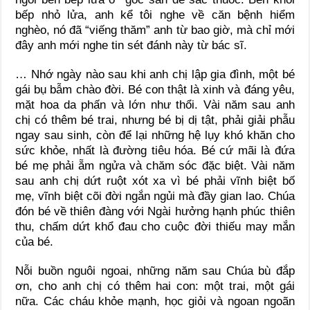
bếp nhỏ lửa, anh kể tôi nghe về căn bệnh hiểm
nghèo, nó đã “viếng thăm” anh từ bao giờ, mà chỉ mới
đây anh mới nghe tin sét đánh này từ bác sĩ.
… Nhớ ngày nào sau khi anh chị lập gia đình, một bé
gái bụ bẫm chào đời. Bé con thật là xinh và đáng yêu,
mặt hoa da phấn và lớn như thổi. Vài năm sau anh
chị có thêm bé trai, nhưng bé bị dị tật, phải giải phẫu
ngay sau sinh, còn để lại những hệ lụy khó khăn cho
sức khỏe, nhất là đường tiêu hóa. Bé cứ mãi là đứa
bé mẹ phải ẵm ngửa và chăm sóc đặc biệt. Vài năm
sau anh chị dứt ruột xót xa vì bé phải vĩnh biệt bố
mẹ, vĩnh biệt cõi đời ngắn ngủi mà đầy gian lao. Chúa
đón bé về thiên đàng với Ngài hưởng hạnh phúc thiên
thu, chấm dứt khổ đau cho cuộc đời thiếu may mắn
của bé.
Nỗi buồn nguôi ngoai, những năm sau Chúa bù đắp
ơn, cho anh chị có thêm hai con: một trai, một gái
nữa. Các cháu khỏe mạnh, học giỏi và ngoan ngoãn