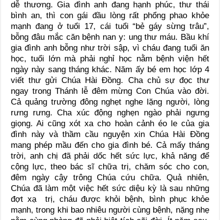
dễ thương. Gia đình anh đang hạnh phúc, thư thái
bình an, thì con gái đầu lòng rất phổng phao khỏe
mạnh đang ở tuổi 17, cái tuổi “bẻ gáy sừng trâu”,
bỗng đâu mắc căn bệnh nan y: ung thư máu. Bầu khí
gia đình anh bỗng như trời sập, vì cháu đang tuổi ăn
học, tuổi lớn mà phải nghỉ học nằm bệnh viện hết
ngày này sang tháng khác. Năm ấy bé em học lớp 4
viết thư gửi Chúa Hài Đồng. Cha chủ sự đọc thư
ngay trong Thánh lễ đêm mừng Con Chúa vào đời.
Cả quảng trường đông nghẹt nghe lặng người, lòng
rưng rưng. Cha xúc động nghẹn ngào phải ngưng
giọng. Ai cũng xót xa cho hoàn cảnh éo le của gia
đình này và thầm cầu nguyện xin Chúa Hài Đồng
mang phép mầu đến cho gia đình bé. Cả mấy tháng
trời, anh chị đã phải dốc hết sức lực, khả năng để
cộng lực, theo bác sĩ chữa trị, chăm sóc cho con,
đêm ngày cậy trông Chúa cứu chữa. Quả nhiên,
Chúa đã làm một việc hết sức diệu kỳ là sau những
đợt xạ trị, cháu được khỏi bệnh, bình phục khỏe
mạnh, trong khi bao nhiêu người cùng bệnh, nặng nhẹ