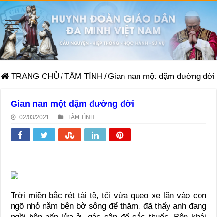
TRANG CHỦ
/
TÂM TÌNH
/
Gian nan một dặm đường đời
Gian nan một dặm đường đời
02/03/2021
TÂM TÌNH
Trời miền bắc rét tái tê, tôi vừa quẹo xe lăn vào con
ngõ nhỏ nằm bên bờ sông để thăm, đã thấy anh đang
ngồi bên bếp lửa ở góc sân để sắc thuốc. Bên khói