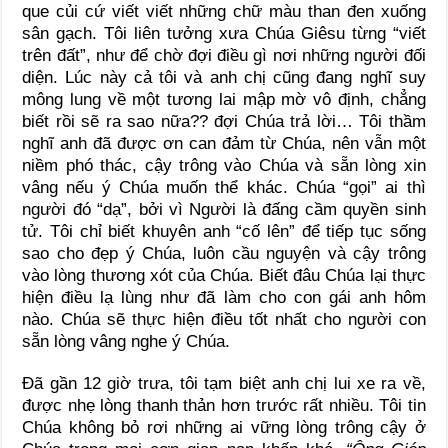
que củi cứ viết viết những chữ màu than đen xuống
sân gạch. Tôi liên tưởng xưa Chúa Giêsu từng “viết
trên đất”, như để chờ đợi điều gì nơi những người đối
diện. Lúc này cả tôi và anh chị cũng đang nghĩ suy
mông lung về một tương lai mập mờ vô định, chẳng
biết rồi sẽ ra sao nữa?? đợi Chúa trả lời… Tôi thầm
nghĩ anh đã được ơn can đảm từ Chúa, nên vẫn một
niềm phó thác, cậy trông vào Chúa và sẵn lòng xin
vâng nếu ý Chúa muốn thể khác. Chúa “gọi” ai thì
người đó “dạ”, bởi vì Người là đấng cầm quyền sinh
tử. Tôi chỉ biết khuyên anh “cố lên” để tiếp tục sống
sao cho đẹp ý Chúa, luôn cầu nguyện và cậy trông
vào lòng thương xót của Chúa. Biết đâu Chúa lại thực
hiện điều lạ lùng như đã làm cho con gái anh hôm
nào. Chúa sẽ thực hiện điều tốt nhất cho người con
sẵn lòng vâng nghe ý Chúa.
Đã gần 12 giờ trưa, tôi tạm biệt anh chị lui xe ra về,
được nhẹ lòng thanh thản hơn trước rất nhiều. Tôi tin
Chúa không bỏ rơi những ai vững lòng trông cậy ở