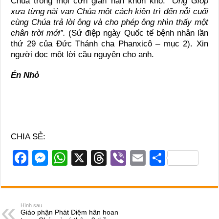
Chúa trong mọi cơn gian nan khốn khó.
“Ông Gióp
xưa từng nài van Chúa một cách kiên trì đến nỗi cuối
cùng Chúa trả lời ông và cho phép ông nhìn thấy một
chân trời mới”.
(Sứ điệp ngày Quốc tế bệnh nhân lần
thứ 29 của Đức Thánh cha Phanxicô – mục 2). Xin
người đọc một lời cầu nguyện cho anh.
Én Nhỏ
CHIA SẺ:
F
M
W
X
T
Vi
E
S
a
e
h
hr
b
m
h
c
ss
at
e
er
ail
ar
e
e
s
a
e
Hình sau
Giáo phận Phát Diệm hân hoan