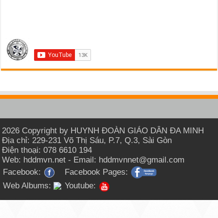
2026 Copyright by HUYNH ĐOÀN GIÁO DÂN ĐA MINH
Địa chỉ: 229-231 Võ Thị Sáu, P.7, Q.3, Sài Gòn
Điện thoại: 078 6610 194
Web: hddmvn.net - Email: hddmvnnet@gmail.com
Facebook:
Facebook Pages:
Web Albums:
Youtube: