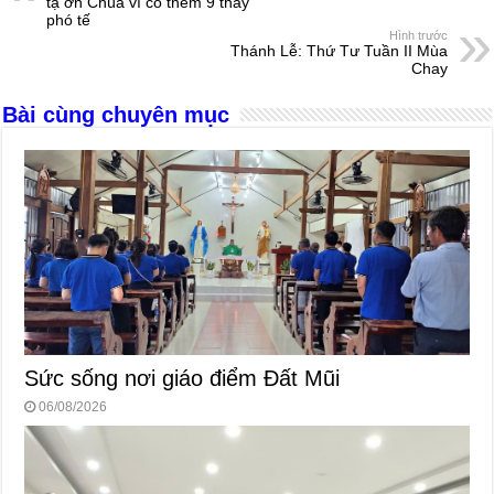
b
n
A
d
tạ ơn Chúa vì có thêm 9 thầy
phó tế
o
g
p
s
Hình trước
Thánh Lễ: Thứ Tư Tuần II Mùa
o
er
p
Chay
k
Bài cùng chuyên mục
Sức sống nơi giáo điểm Đất Mũi
06/08/2026