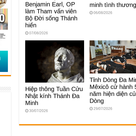
Benjamin Earl, OP
minh tình thương
làm Tham vấn viên
06/08/2026
Bộ Đời sống Thánh
hiến
07/08/2026
Tỉnh Dòng Đa Mi
Mêxicô cử hành 
Hiệp thông Tuần Cửu
năm hiện diện c
Nhật kính Thánh Đa
Dòng
Minh
29/07/2026
30/07/2026