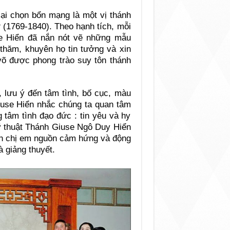
ại chọn bổn mạng là một vị thánh
(1769-1840). Theo hạnh tích, mỗi
se Hiển đã nắn nót vẽ những mẫu
 thăm, khuyên họ tin tưởng và xin
 võ được phong trào suy tôn thánh
, lưu ý đến tâm tình, bố cục, màu
Giuse Hiển nhắc chúng ta quan tâm
 tâm tình đạo đức : tin yêu và hy
ỹ thuật Thánh Giuse Ngô Duy Hiển
nh chị em nguồn cảm hứng và động
 giảng thuyết.