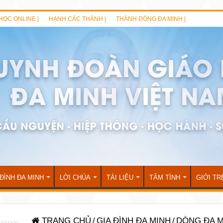
HỌC ONLINE |
HẠNH CÁC THÁNH |
THÁNH DÒNG ĐA MINH |
 ĐÌNH ĐA MINH
LỜI CHÚA
TÀI LIỆU
TÂM TÌNH
GIỚI TR
TRANG CHỦ
/
GIA ĐÌNH ĐA MINH
/
DÒNG ĐA M