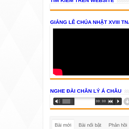
TÌM KIẾM TRÊN WEBSITE
GIẢNG LỄ CHÚA NHẬT XVIII TN
NGHE ĐÀI CHÂN LÝ Á CHÂU
Trình
Vm
00:00
R
P
phát
âm
thanh
Bài mới
Bài nổi bật
Phản hồi