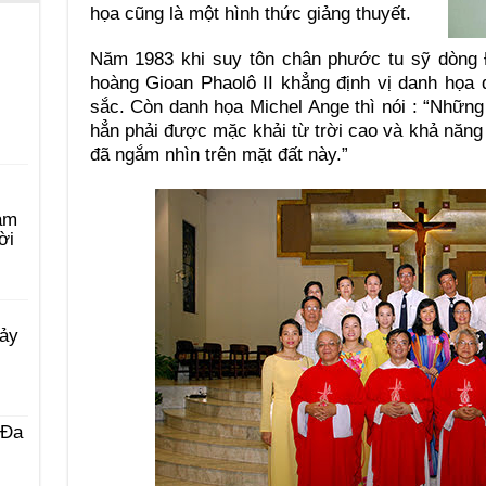
họa cũng là một hình thức giảng thuyết.
Năm 1983 khi suy tôn chân phước tu sỹ dòng Đ
hoàng Gioan Phaolô II khẳng định vị danh họa
sắc. Còn danh họa Michel Ange thì nói : “Những
hẳn phải được mặc khải từ trời cao và khả năn
đã ngắm nhìn trên mặt đất này.”
àm
ời
Bảy
 Ða