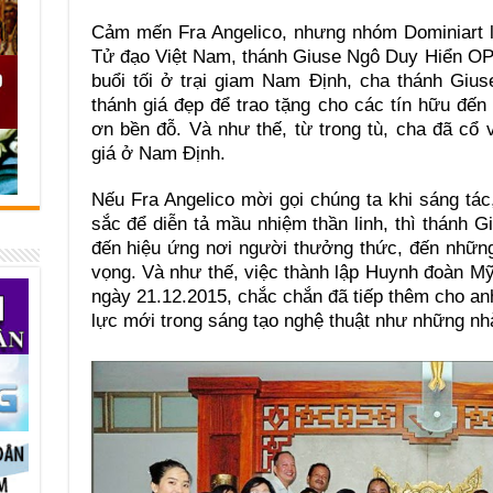
Cảm mến Fra Angelico, nhưng nhóm Dominiart l
Tử đạo Việt Nam, thánh Giuse Ngô Duy Hiển OP 
buổi tối ở trại giam Nam Định, cha thánh Giu
thánh giá đẹp để trao tặng cho các tín hữu đến
ơn bền đỗ. Và như thế, từ trong tù, cha đã cổ
giá ở Nam Định.
Nếu Fra Angelico mời gọi chúng ta khi sáng tác
sắc để diễn tả mầu nhiệm thần linh, thì thánh 
đến hiệu ứng nơi người thưởng thức, đến những
vọng. Và như thế, việc thành lập Huynh đoàn M
ngày 21.12.2015, chắc chắn đã tiếp thêm cho a
lực mới trong sáng tạo nghệ thuật như những nhà