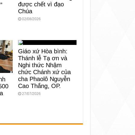
được chết vì đạo
”
Chúa
02/08/2026
Giáo xứ Hòa bình:
Thánh lễ Tạ ơn và
Nghi thức Nhậm
chức Chánh xứ của
cha Phaolô Nguyễn
nh
Cao Thắng, OP.
500
ủa
27/07/2026