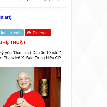
niart)
LinkedIn
Pinterest
GHỆ THUẬT
 kỷ yếu “Dominiart Dấu ấn 10 năm”
m Phanxicô X. Đào Trung Hiệu OP