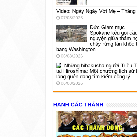
Video: Ngày Ngày Với Mẹ – Tháng
07/08/2026
Đức Giám mục
Spokane kêu gọi cầ
nguyện giữa thảm h
cháy rừng tàn khốc t
bang Washington
06/08/2026
Những hibakusha người Triều T
tại Hiroshima: Một chương lịch sử 
lãng quên đang tìm kiếm công lý
06/08/2026
HẠNH CÁC THÁNH