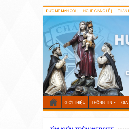
ĐỨC MẸ MÂN CÔI |
NGHE GIẢNG LỄ |
THẦN 
GIỚI THIỆU
THÔNG TIN
GIA