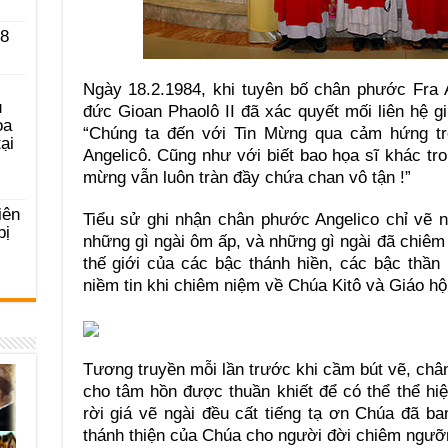
 8
Ngày 18.2.1984, khi tuyên bố chân phước Fra 
u
đức Gioan Phaolô II đã xác quyết mối liên hệ g
ọa
“Chúng ta đến với Tin Mừng qua cảm hứng t
ại
Angelicô. Cũng như với biết bao họa sĩ khác tr
mừng vẫn luôn tràn đầy chứa chan vô tận !”
iên
Tiểu sử ghi nhận chân phước Angelico chỉ vẽ 
bị
những gì ngài ôm ấp, và những gì ngài đã chiê
thế giới của các bậc thánh hiền, các bậc thần 
niềm tin khi chiêm niệm về Chúa Kitô và Giáo hội
Tương truyền mỗi lần trước khi cầm bút vẽ, ch
cho tâm hồn được thuần khiết để có thể thể hi
rời giá vẽ ngài đều cất tiếng tạ ơn Chúa đã b
thánh thiện của Chúa cho người đời chiêm ngưỡ