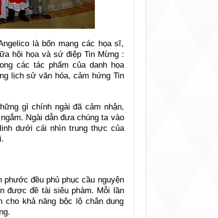
Angelico là bổn mạng các họa sĩ,
iữa hội họa và sứ điệp Tin Mừng :
rong các tác phẩm của danh họa
ong lịch sử văn hóa, cảm hứng Tin
những gì chính ngài đã cảm nhận,
m ngắm. Ngài dẫn đưa chúng ta vào
linh dưới cái nhìn trung thực của
.
ân phước đều phủ phục cầu nguyện
ện được đề tài siêu phàm. Mỗi lần
an cho khả năng bộc lộ chân dung
ng.