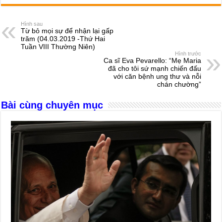
c
ss
at
e
er
ail
ar
e
e
s
a
e
Hình sau
Từ bỏ mọi sự để nhận lại gấp
b
n
A
d
trăm (04.03.2019 -Thứ Hai
Tuần VIII Thường Niên)
o
g
p
s
Hình trước
Ca sĩ Eva Pevarello: “Mẹ Maria
o
er
p
đã cho tôi sứ mạnh chiến đấu
với căn bệnh ung thư và nỗi
k
chán chường”
Bài cùng chuyên mục