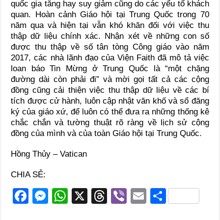
quốc gia tăng hay suy giảm cũng do các yếu tố khách
quan. Hoàn cảnh Giáo hội tại Trung Quốc trong 70
năm qua và hiện tại vẫn khó khăn đối với việc thu
thập dữ liệu chính xác. Nhận xét về những con số
được thu thập về số tân tòng Công giáo vào năm
2017, các nhà lãnh đạo của Viện Faith đã mô tả việc
loan báo Tin Mừng ở Trung Quốc là “một chặng
đường dài còn phải đi” và mời gọi tất cả các cộng
đồng cũng cải thiện việc thu thập dữ liệu về các bí
tích được cử hành, luôn cập nhật văn khố và sổ đăng
ký của giáo xứ, để luôn có thể đưa ra những thống kê
chắc chắn và tường thuật rõ ràng về lịch sử cộng
đồng của mình và của toàn Giáo hội tại Trung Quốc.
Hồng Thủy – Vatican
CHIA SẺ:
F
M
W
X
T
Vi
E
S
a
e
h
hr
b
m
h