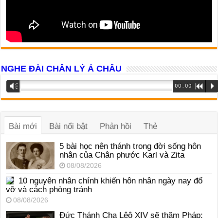
NGHE ĐÀI CHÂN LÝ Á CHÂU
Trình
Vm
00:00
R
P
phát
âm
thanh
Bài mới
Bài nổi bật
Phản hồi
Thẻ
5 bài học nên thánh trong đời sống hôn
nhân của Chân phước Karl và Zita
08/08/2026
10 nguyên nhân chính khiến hôn nhân ngày nay đổ
vỡ và cách phòng tránh
08/08/2026
Đức Thánh Cha Lêô XIV sẽ thăm Pháp: