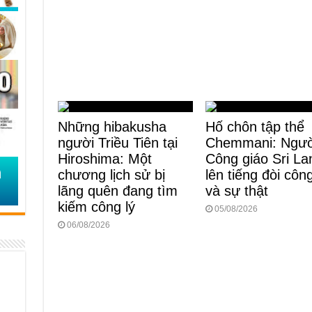
Những hibakusha
Hố chôn tập thể
người Triều Tiên tại
Chemmani: Ngườ
Hiroshima: Một
Công giáo Sri La
chương lịch sử bị
lên tiếng đòi công
lãng quên đang tìm
và sự thật
kiếm công lý
05/08/2026
06/08/2026