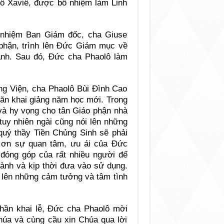
ô Xaviê, được bổ nhiệm làm Linh
 nhiệm Ban Giám đốc, cha Giuse
phận, trình lên Đức Giám mục về
ành. Sau đó, Đức cha Phaolô làm
g Viện, cha Phaolô Bùi Đình Cao
văn khai giảng năm học mới. Trong
 và hy vọng cho tân Giáo phận nhà
tuy nhiên ngài cũng nói lên những
 quý thầy Tiền Chủng Sinh sẽ phải
 ơn sự quan tâm, ưu ái của Đức
đóng góp của rất nhiều người để
ành và kịp thời đưa vào sử dụng.
i lên những cảm tưởng và tâm tình
hần khai lễ, Đức cha Phaolô mời
húa và cùng cầu xin Chúa qua lời