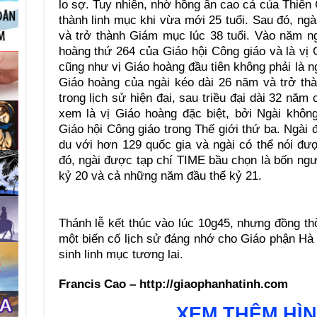
lo sợ. Tuy nhiên, nhờ hồng ân cao cả của Thiên 
thành linh mục khi vừa mới 25 tuổi. Sau đó, n
và trở thành Giám mục lúc 38 tuổi. Vào năm ngà
hoàng thứ 264 của Giáo hội Công giáo và là vị
cũng như vị Giáo hoàng đầu tiên không phải là n
Giáo hoàng của ngài kéo dài 26 năm và trở thà
trong lịch sử hiện đại, sau triều đại dài 32 nă
xem là vị Giáo hoàng đặc biệt, bởi Ngài khô
Giáo hội Công giáo trong Thế giới thứ ba. Ngài 
du với hơn 129 quốc gia và ngài có thể nói đư
đó, ngài được tạp chí TIME bầu chọn là bốn ng
kỷ 20 và cả những năm đầu thế kỷ 21.
Thánh lễ kết thúc vào lúc 10g45, nhưng đồng th
một biến cố lịch sử đáng nhớ cho Giáo phận Hà
sinh linh mục tương lai.
Francis Cao – http://giaophanhatinh.com
XEM THÊM HÌ