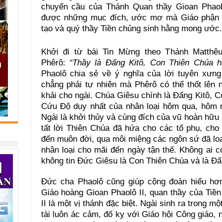
chuyển cầu của Thánh Quan thầy Gioan Phaolô
được những mục đích, ước mơ mà Giáo phận 
tạo và quý thầy Tiền chủng sinh hằng mong ước.
Khởi đi từ bài Tin Mừng theo Thánh Matthê
Phêrô:
“Thầy là Đấng Kitô, Con Thiên Chúa h
Phaolô chia sẻ về ý nghĩa của lời tuyên xưng
chẳng phải tự nhiên mà Phêrô có thể thốt lên
khải cho ngài. Chúa Giêsu chính là Đấng Kitô, 
Cứu Độ duy nhất của nhân loại hôm qua, hôm n
Ngài là khởi thủy và cùng đích của vũ hoàn hữu 
tất lời Thiên Chúa đã hứa cho các tổ phụ, cho
đến muôn đời, qua môi miệng các ngôn sứ đã lo
nhân loại cho mãi đến ngày tận thế. Không ai
không tin Đức Giêsu là Con Thiên Chúa và là Đấ
Đức cha Phaolô cũng giúp cộng đoàn hiểu hơn
Giáo hoàng Gioan Phaolô II, quan thầy của Tiề
II là một vị thánh đặc biệt. Ngài sinh ra trong m
tài luôn ác cảm, đố kỵ với Giáo hội Công giáo, 