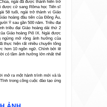
Chúa, ngài đã được thánh hiến trở
gài được cử sang Rôma học Tiến sĩ
i 58 tuổi, ngài trở thành vị Giáo
 Giáo hoàng đầu tiên của Đông Âu,
gười Ý sau gần 500 năm. Triều đại
nh triều đại Giáo hoàng dài thứ 2
m của Giáo hoàng Piô IX. Ngài được
ng ngừng mở rộng ảnh hưởng của
đã thực hiện rất nhiều chuyến tông
ợc hơn 10 ngôn ngữ. Chính bởi lẽ
ười có tầm ảnh hưởng lớn nhất thế
ời mở ra một hành trình mới và là
 Tĩnh trong công cuộc đào tạo ứng
NH ẢNH