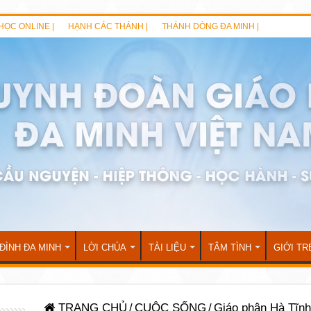
HỌC ONLINE |
HẠNH CÁC THÁNH |
THÁNH DÒNG ĐA MINH |
 ĐÌNH ĐA MINH
LỜI CHÚA
TÀI LIỆU
TÂM TÌNH
GIỚI TR
TRANG CHỦ
/
CUỘC SỐNG
/
Giáo phận Hà Tĩnh: