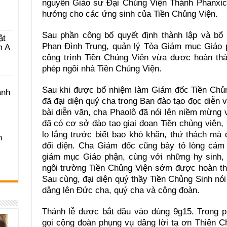
nguyên Giáo sư Đại Chủng Viện Thánh Phanxic
hướng cho các ứng sinh của Tiền Chủng Viện.
Sau phần công bố quyết định thành lập và bổ
ật
Phan Đình Trung, quản lý Tòa Giám mục Giáo 
m A
công trình Tiền Chủng Viện vừa được hoàn th
phép ngôi nhà Tiền Chủng Viện.
Sau khi được bổ nhiệm làm Giám đốc Tiền Chủn
ánh
đã đại diện quý cha trong Ban đào tạo đọc diễn 
bài diễn văn, cha Phaolô đã nói lên niềm mừng
đã có cơ sở đào tạo giai đoạn Tiền chủng viện, 
lo lắng trước biết bao khó khăn, thử thách mà
h
đối diện. Cha Giám đốc cũng bày tỏ lòng cám
giám mục Giáo phận, cùng với những hy sinh, 
ngôi trường Tiền Chủng Viện sớm được hoàn th
Sau cùng, đại diện quý thầy Tiền Chủng Sinh nó
dâng lên Đức cha, quý cha và cộng đoàn.
Thánh lễ được bắt đầu vào đúng 9g15. Trong p
gọi cộng đoàn phụng vụ dâng lời tạ ơn Thiên C