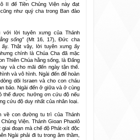
 II để Tiền Chủng Viện này đạt
cũng như quý cha trong Ban đào
u với lời tuyên xưng của Thánh
ằng sống”
(Mt 16, 17), Đức cha
 ấy. Thật vậy, lời tuyên xưng ấy
 nhưng chính là Chúa Cha đã mặc
Con Thiên Chúa hằng sống, là Đấng
ay và cho mãi đến ngày tận thế.
hình và vô hình. Ngài đến để hoàn
 dòng dõi Israen và cho con cháu
an báo. Ngài đến ở giữa và ở cùng
 có thể được hưởng ơn cứu độ nếu
ng cứu độ duy nhất của nhân loại.
 về con đường tu trì của Thánh
n Chủng Viện. Thánh Gioan Phaolô
ột giai đoạn mà chế độ Phát-xít độc
nên Ngài phải đi tu trong âm thầm,