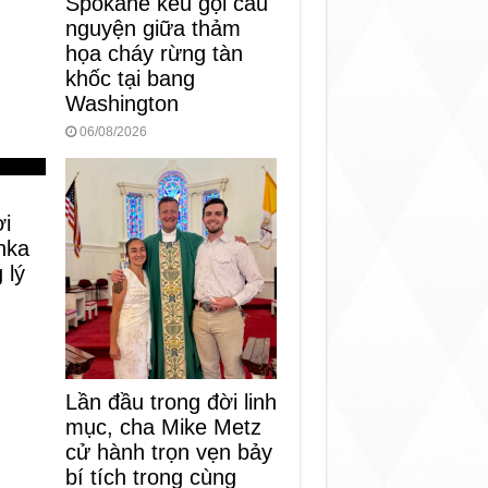
Spokane kêu gọi cầu
nguyện giữa thảm
họa cháy rừng tàn
khốc tại bang
Washington
06/08/2026
i
nka
 lý
Lần đầu trong đời linh
mục, cha Mike Metz
cử hành trọn vẹn bảy
bí tích trong cùng