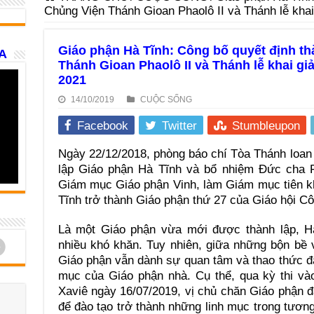
Chủng Viện Thánh Gioan Phaolô II và Thánh lễ khai
Giáo phận Hà Tĩnh: Công bố quyết định th
A
Thánh Gioan Phaolô II và Thánh lễ khai gi
2021
14/10/2019
CUỘC SỐNG
Facebook
Twitter
Stumbleupon
Ngày 22/12/2018, phòng báo chí Tòa Thánh loan
lập Giáo phận Hà Tĩnh và bổ nhiệm Đức cha 
Giám mục Giáo phận Vinh, làm Giám mục tiên k
Tĩnh trở thành Giáo phận thứ 27 của Giáo hội C
Là một Giáo phận vừa mới được thành lập, Hà
d
nhiều khó khăn. Tuy nhiên, giữa những bộn bề
Giáo phận vẫn dành sự quan tâm và thao thức đặ
mục của Giáo phận nhà. Cụ thể, qua kỳ thi và
Xaviê ngày 16/07/2019, vị chủ chăn Giáo phận đ
để đào tạo trở thành những linh mục trong tương