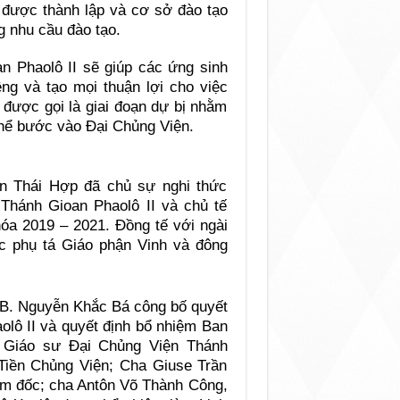
 được thành lập và cơ sở đào tạo
 nhu cầu đào tạo.
n Phaolô II sẽ giúp các ứng sinh
êng và tạo mọi thuận lợi cho việc
y được gọi là giai đoạn dự bị nhằm
thể bước vào Đại Chủng Viện.
n Thái Hợp đã chủ sự nghi thức
 Thánh Gioan Phaolô II và chủ tế
hóa 2019 – 2021. Đồng tế với ngài
 phụ tá Giáo phận Vinh và đông
 JB. Nguyễn Khắc Bá công bố quyết
olô II và quyết định bổ nhiệm Ban
 Giáo sư Đại Chủng Viện Thánh
iền Chủng Viện; Cha Giuse Trần
ám đốc; cha Antôn Võ Thành Công,