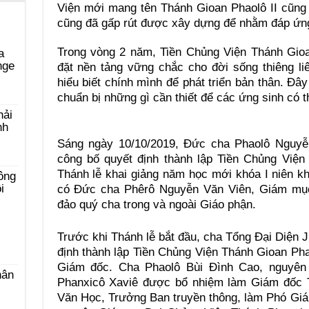
Viện mới mang tên Thánh Gioan Phaolô II cũng
cũng đã gấp rút được xây dựng để nhằm đáp ứng
Trong vòng 2 năm, Tiền Chủng Viện Thánh Gioa
a
nge
đặt nền tảng vững chắc cho đời sống thiêng li
hiểu biết chính mình để phát triển bản thân. Đâ
chuẩn bị những gì cần thiết để các ứng sinh có 
hải
nh
Sáng ngày 10/10/2019, Đức cha Phaolô Nguyễ
công bố quyết định thành lập Tiền Chủng Viện
Thánh lễ khai giảng năm học mới khóa I niên k
ông
i
có Đức cha Phêrô Nguyễn Văn Viên, Giám mục
đảo quý cha trong và ngoài Giáo phận.
Trước khi Thánh lễ bắt đầu, cha Tổng Đại Diện
định thành lập Tiền Chủng Viện Thánh Gioan Pha
Giám đốc. Cha Phaolô Bùi Đình Cao, nguyên
hân
Phanxicô Xaviê được bổ nhiệm làm Giám đốc T
Văn Học, Trưởng Ban truyền thông, làm Phó Gi