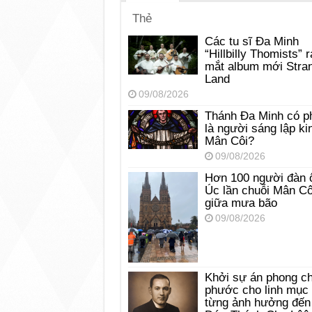
Thẻ
Các tu sĩ Đa Minh
“Hillbilly Thomists” r
mắt album mới Stra
Land
09/08/2026
Thánh Đa Minh có p
là người sáng lập ki
Mân Côi?
09/08/2026
Hơn 100 người đàn 
Úc lần chuỗi Mân Cô
giữa mưa bão
09/08/2026
Khởi sự án phong c
phước cho linh mục
từng ảnh hưởng đến