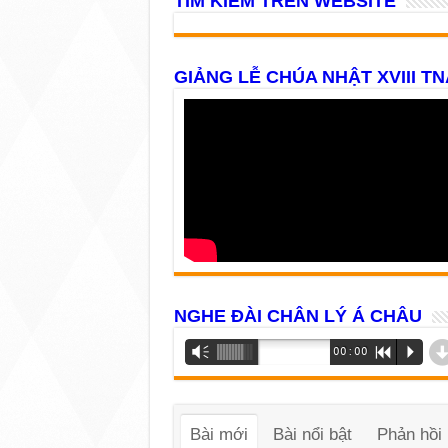
TÌM KIẾM TRÊN WEBSITE
GIẢNG LỄ CHÚA NHẬT XVIII TN
NGHE ĐÀI CHÂN LÝ Á CHÂU
Trình
Vm
00:00
R
P
phát
âm
thanh
Bài mới
Bài nổi bật
Phản hồi