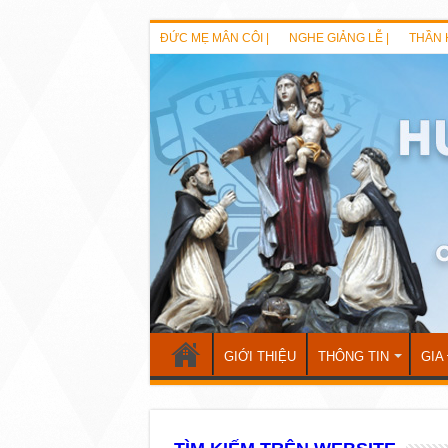
ĐỨC MẸ MÂN CÔI |
NGHE GIẢNG LỄ |
THẦN 
GIỚI THIỆU
THÔNG TIN
GIA