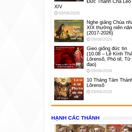
Đức Thánh Cha Lêô
XIV
09/08/2026
Nghe giảng Chúa nh
XIX thường niên nă
(2017-2026)
09/08/2026
Gieo giống đức tin
(10.08 – Lễ Kính Th
Lôrensô, Phó tế, Tử
đạo)
09/08/2026
10 Tháng Tám Thán
Lôrensô
09/08/2026
HẠNH CÁC THÁNH