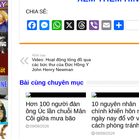
CHIA SẺ:
F
M
W
X
T
Vi
E
S
a
e
h
hr
b
m
h
c
ss
at
e
er
ail
ar
e
e
s
a
e
Hình sau
Video: Hoạt động tông đồ qua
b
n
A
d
các bức thư của Đức Hồng Y
John Henry Newman
o
g
p
s
Bài cùng chuyên mục
o
er
p
k
Hơn 100 người đàn
10 nguyên nhân
ông Úc lần chuỗi Mân
chính khiến hôn
Côi giữa mưa bão
ngày nay đổ vỡ 
cách phòng trán
09/08/2026
08/08/2026