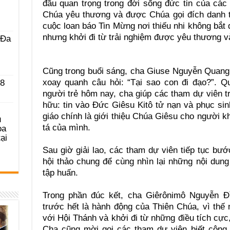
đầu quan trọng trong đời sống đức tin của các
Chúa yêu thương và được Chúa gọi đích danh t
cuộc loan báo Tin Mừng nơi thiếu nhi không bắt
nhưng khởi đi từ trải nghiệm được yêu thương 
 Ða
Cũng trong buổi sáng, cha Giuse Nguyễn Quang
xoay quanh câu hỏi: “Tại sao con đi đạo?”. Q
 8
người trẻ hôm nay, cha giúp các tham dự viên tr
hữu: tin vào Đức Giêsu Kitô tử nạn và phục si
giáo chính là giới thiệu Chúa Giêsu cho người 
u
tá của mình.
ọa
ại
Sau giờ giải lao, các tham dự viên tiếp tục bư
hội thảo chung để cùng nhìn lại những nội dun
tập huấn.
Trong phần đúc kết, cha Giêrônimô Nguyễn Đì
trước hết là hành động của Thiên Chúa, vì thế
với Hội Thánh và khởi đi từ những điều tích cực
Cha cũng mời gọi các tham dự viên biết cộng t