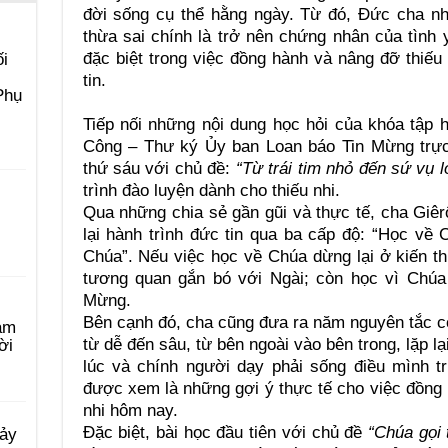
đời sống cụ thể hằng ngày. Từ đó, Đức cha n
thừa sai chính là trở nên chứng nhân của tình
đặc biệt trong việc đồng hành và nâng đỡ thiếu 
i
tin.
Phụ
Tiếp nối những nội dung học hỏi của khóa tập
Công – Thư ký Ủy ban Loan báo Tin Mừng trực
thứ sáu với chủ đề:
“Từ trái tim nhỏ đến sứ vụ l
trình đào luyện dành cho thiếu nhi.
Qua những chia sẻ gần gũi và thực tế, cha Giê
lại hành trình đức tin qua ba cấp độ: “Học về
Chúa”. Nếu việc học về Chúa dừng lại ở kiến t
tương quan gắn bó với Ngài; còn học vì Chúa
Mừng.
Bên cạnh đó, cha cũng đưa ra năm nguyên tắc cốt 
àm
từ dễ đến sâu, từ bên ngoài vào bên trong, lặp lạ
ời
lúc và chính người dạy phải sống điều mình t
được xem là những gợi ý thực tế cho việc đồng h
nhi hôm nay.
Đặc biệt, bài học đầu tiên với chủ đề
“Chúa gọi
Bảy