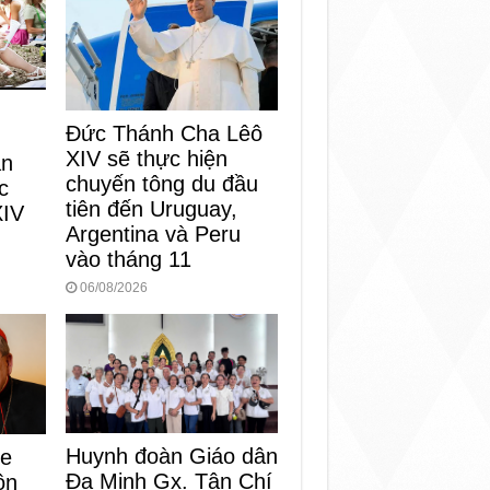
Đức Thánh Cha Lêô
XIV sẽ thực hiện
an
chuyến tông du đầu
c
tiên đến Uruguay,
XIV
Argentina và Peru
vào tháng 11
06/08/2026
Huynh đoàn Giáo dân
ke
Đa Minh Gx. Tân Chí
ôn