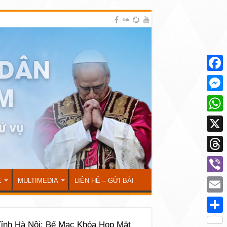
Face
Mess
What
X
Thre
Viber
Ẻ
MULTIMEDIA
LIÊN HỆ – GỬI BÀI
Emai
Shar
Tỉnh Hà Nội: Bế Mạc Khóa Họp Mặt