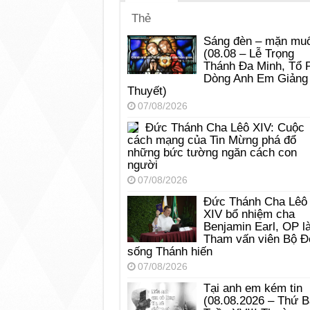
Thẻ
Sáng đèn – mặn muố
(08.08 – Lễ Trọng
Thánh Đa Minh, Tổ 
Dòng Anh Em Giảng
Thuyết)
07/08/2026
Đức Thánh Cha Lêô XIV: Cuộc
cách mạng của Tin Mừng phá đổ
những bức tường ngăn cách con
người
07/08/2026
Đức Thánh Cha Lêô
XIV bổ nhiệm cha
Benjamin Earl, OP l
Tham vấn viên Bộ Đ
sống Thánh hiến
07/08/2026
Tại anh em kém tin
(08.08.2026 – Thứ 