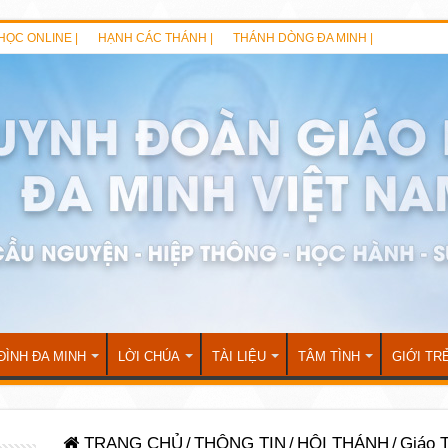
HỌC ONLINE |
HẠNH CÁC THÁNH |
THÁNH DÒNG ĐA MINH |
ĐÌNH ĐA MINH
LỜI CHÚA
TÀI LIỆU
TÂM TÌNH
GIỚI TR
TRANG CHỦ
/
THÔNG TIN
/
HỘI THÁNH
/
Giáo 