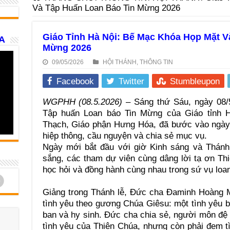
Và Tập Huấn Loan Báo Tin Mừng 2026
Giáo Tỉnh Hà Nội: Bế Mạc Khóa Họp Mặt V
A
Mừng 2026
09/05/2026
HỘI THÁNH
,
THÔNG TIN
Facebook
Twitter
Stumbleupon
WGPHH (08.5.2026)
– Sáng thứ Sáu, ngày 08/
Tập huấn Loan báo Tin Mừng của Giáo tỉnh 
Thạch, Giáo phận Hưng Hóa, đã bước vào ngày 
hiệp thông, cầu nguyện và chia sẻ mục vụ.
Ngày mới bắt đầu với giờ Kinh sáng và Thánh 
sắng, các tham dự viên cùng dâng lời tạ ơn T
học hỏi và đồng hành cùng nhau trong sứ vụ loa
d
Giảng trong Thánh lễ, Đức cha Đaminh Hoàng M
tình yêu theo gương Chúa Giêsu: một tình yêu bi
ban và hy sinh. Đức cha chia sẻ, người môn đệ
tình yêu của Thiên Chúa, nhưng còn phải đem t