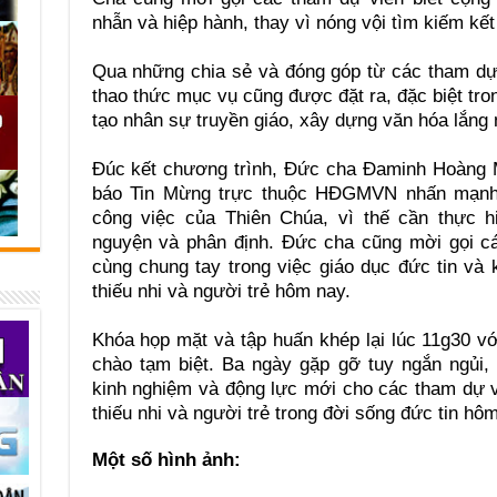
nhẫn và hiệp hành, thay vì nóng vội tìm kiếm kế
Qua những chia sẻ và đóng góp từ các tham dự 
thao thức mục vụ cũng được đặt ra, đặc biệt tron
tạo nhân sự truyền giáo, xây dựng văn hóa lắng n
Đúc kết chương trình, Đức cha Đaminh Hoàng M
báo Tin Mừng trực thuộc HĐGMVN nhấn mạnh 
công việc của Thiên Chúa, vì thế cần thực hi
nguyện và phân định. Đức cha cũng mời gọi cá
cùng chung tay trong việc giáo dục đức tin và k
thiếu nhi và người trẻ hôm nay.
Khóa họp mặt và tập huấn khép lại lúc 11g30 v
chào tạm biệt. Ba ngày gặp gỡ tuy ngắn ngủi, 
kinh nghiệm và động lực mới cho các tham dự v
thiếu nhi và người trẻ trong đời sống đức tin hô
Một số hình ảnh: