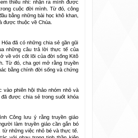
 em thiếu nhi: nhận ra mình được
rong cuộc đời mình. Từ đó, công
 đầu bằng những bài học khô khan,
và được thuộc về Chúa.
 Hóa đã có những chia sẻ gần gũi
ua những câu trả lời thực tế của
ở về với cốt lõi của đời sống Kitô
nh. Từ đó, cha gợi mở rằng truyền
khác bằng chính đời sống và chứng
ớc vào phiên hội thảo nhóm nhỏ và
g đã được chia sẻ trong suốt khóa
nh Công lưu ý rằng truyền giáo
 người làm truyền giáo cần gắn bó
, từ những việc nhỏ bé và thực tế.
ác với nhau trong tinh thần kiên