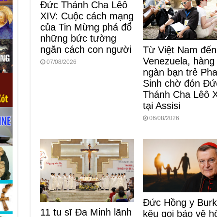
Đức Thánh Cha Lêô
XIV: Cuộc cách mạng
của Tin Mừng phá đổ
những bức tường
ngăn cách con người
Từ Việt Nam đến
Venezuela, hàng
07/08/2026
ngàn bạn trẻ Ph
Sinh chờ đón Đứ
Thánh Cha Lêô 
tại Assisi
06/08/2026
Đức Hồng y Bur
11 tu sĩ Đa Minh lãnh
kêu gọi bảo vệ h