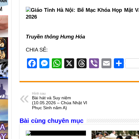
Truyền thông Hưng Hóa
CHIA SẺ:
F
M
W
X
T
Vi
E
S
a
e
h
hr
b
m
h
c
ss
at
e
er
ail
ar
e
e
s
a
e
Hình sau
Bài hát và Suy niệm
b
n
A
d
(10.05.2026 – Chúa Nhật VI
Phục Sinh năm A)
o
g
p
s
Bài cùng chuyên mục
o
er
p
k