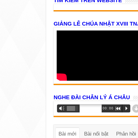
TÌM KIẾM TRÊN WEBSITE
GIẢNG LỄ CHÚA NHẬT XVIII TN
NGHE ĐÀI CHÂN LÝ Á CHÂU
Trình
Vm
00:00
R
P
phát
âm
thanh
Bài mới
Bài nổi bật
Phản hồi