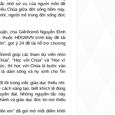
hắc nhớ sứ vụ của người môn đệ
 yêu Chúa giữa đời sống hôm nay,
nhi, người trẻ trong đời sống đức
 huấn, cha Giêrônimô Nguyễn Đình
 thuộc HĐGMVN trình bày đề tài
ớn”
, gợi ý 24 đề tài hỗ trợ chương
rônimô giúp các tham dự viên nhìn
 Chúa”, “Học với Chúa” và “Học vì
hức, thì học với Chúa là bước vào
 là dám sống và hy sinh cho Tin
lõi trong việc giáo dục thiếu nhi:
i cách sáng tạo, biết khích lệ đúng
ruyền đạt. Những nguyên tắc này
ành và giáo dục đức tin nơi thiếu
 tên em”
đã gợi mở một điểm khởi