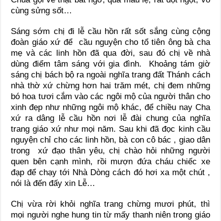
cùng sửng sốt…
Sáng sớm chị đi lễ cầu hồn rất sốt sắng cùng cộng
đoàn giáo xứ để cầu nguyện cho tổ tiên ông bà cha
mẹ và các linh hồn đã qua đời, sau đó chị về nhà
dùng điểm tâm sáng với gia đình. Khoảng tám giờ
sáng chị bách bộ ra ngoài nghĩa trang đất Thánh cách
nhà thờ xứ chừng hơn hai trăm mét, chị đem những
bó hoa tươi cắm vào các ngôi mộ của người thân cho
xinh đẹp như những ngôi mộ khác, để chiều nay Cha
xứ ra dâng lễ cầu hồn nơi lễ đài chung của nghĩa
trang giáo xứ như mọi năm. Sau khi đã đọc kinh cầu
nguyện chỉ cho các linh hồn, bà con cô bác , giao dân
trong xứ đạo thân yêu, chị chào hỏi những người
quen bên cạnh mình, rồi mượn đứa cháu chiếc xe
đạp để chạy tới Nhà Dòng cách đó hơi xa một chút ,
nói là đến đấy xin Lễ…
Chị vừa rời khỏi nghĩa trang chừng mươi phút, thì
mọi người nghe hung tin từ mấy thanh niên trong giáo