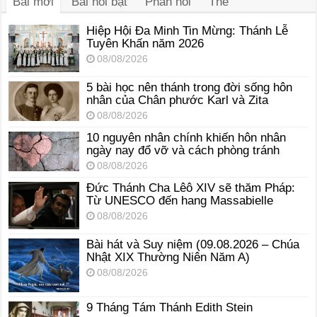
Bài mới
Bài nổi bật
Phản hồi
Thẻ
Hiệp Hội Đa Minh Tin Mừng: Thánh Lễ
Tuyên Khấn năm 2026
08/08/2026
5 bài học nên thánh trong đời sống hôn
nhân của Chân phước Karl và Zita
08/08/2026
10 nguyên nhân chính khiến hôn nhân
ngày nay đổ vỡ và cách phòng tránh
08/08/2026
Đức Thánh Cha Lêô XIV sẽ thăm Pháp:
Từ UNESCO đến hang Massabielle
08/08/2026
Bài hát và Suy niệm (09.08.2026 – Chúa
Nhật XIX Thường Niên Năm A)
08/08/2026
9 Tháng Tám Thánh Edith Stein