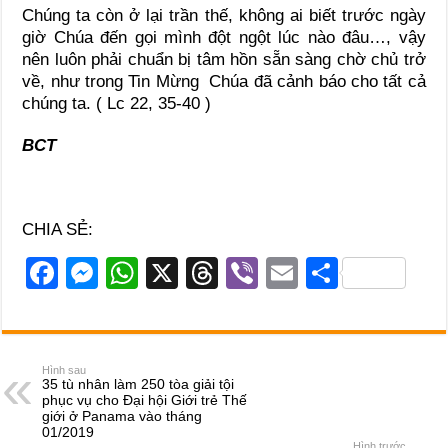
Chúng ta còn ở lại trần thế, không ai biết trước ngày
giờ Chúa đến gọi mình đột ngột lúc nào đâu…, vậy
nên luôn phải chuẩn bị tâm hồn sẵn sàng chờ chủ trở
về, như trong Tin Mừng Chúa đã cảnh báo cho tất cả
chúng ta. ( Lc 22, 35-40 )
BCT
CHIA SẺ:
F
M
W
X
T
Vi
E
S
a
e
h
hr
b
m
h
c
ss
at
e
er
ail
ar
e
e
s
a
e
Hình sau
35 tù nhân làm 250 tòa giải tội
b
n
A
d
phục vụ cho Đại hội Giới trẻ Thế
giới ở Panama vào tháng
o
g
p
s
01/2019
Hình trước