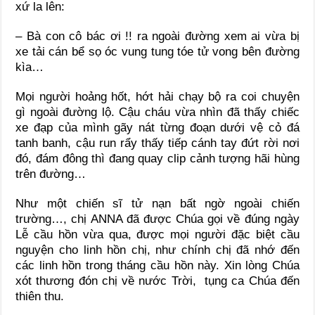
xứ la lên:
– Bà con cô bác ơi !! ra ngoài đường xem ai vừa bị
xe tải cán bể sọ óc vung tung tóe tử vong bên đường
kìa…
Mọi người hoảng hốt, hớt hải chạy bộ ra coi chuyện
gì ngoài đường lộ. Cậu cháu vừa nhìn đã thấy chiếc
xe đạp của mình gãy nát từng đoạn dưới vệ cỏ đá
tanh banh, cậu run rẩy thấy tiếp cánh tay đứt rời nơi
đó, đám đông thì đang quay clip cảnh tượng hãi hùng
trên đường…
Như một chiến sĩ tử nạn bất ngờ ngoài chiến
trường…, chị ANNA đã được Chúa gọi về đúng ngày
Lễ cầu hồn vừa qua, được mọi người đặc biệt cầu
nguyện cho linh hồn chị, như chính chị đã nhớ đến
các linh hồn trong tháng cầu hồn này. Xin lòng Chúa
xót thương đón chị về nước Trời, tụng ca Chúa đến
thiên thu.