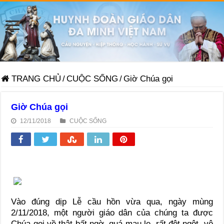
TRANG CHỦ
/
CUỘC SỐNG
/
Giờ Chúa gọi
Giờ Chúa gọi
12/11/2018
CUỘC SỐNG
Vào đúng dịp Lễ cầu hồn vừa qua, ngày mùng
2/11/2018, một người giáo dân của chúng ta được
Chúa gọi về thật bất ngờ, quá mau lẹ, rất đột ngột, vô