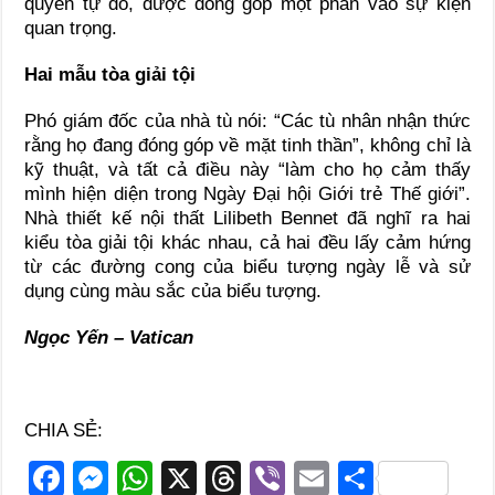
quyền tự do, được đóng góp một phần vào sự kiện
quan trọng.
Hai mẫu tòa giải tội
Phó giám đốc của nhà tù nói: “Các tù nhân nhận thức
rằng họ đang đóng góp về mặt tinh thần”, không chỉ là
kỹ thuật, và tất cả điều này “làm cho họ cảm thấy
mình hiện diện trong Ngày Đại hội Giới trẻ Thế giới”.
Nhà thiết kế nội thất Lilibeth Bennet đã nghĩ ra hai
kiểu tòa giải tội khác nhau, cả hai đều lấy cảm hứng
từ các đường cong của biểu tượng ngày lễ và sử
dụng cùng màu sắc của biểu tượng.
Ngọc Yến – Vatican
CHIA SẺ:
F
M
W
X
T
Vi
E
S