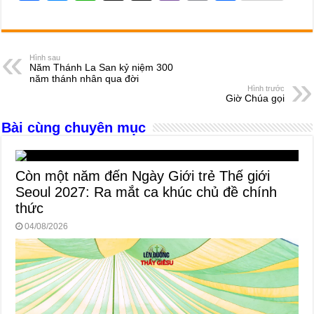
a
e
h
hr
b
m
h
c
ss
at
e
er
ail
ar
e
e
s
a
e
Hình sau
Năm Thánh La San kỷ niệm 300
b
n
A
d
năm thánh nhân qua đời
Hình trước
o
g
p
s
Giờ Chúa gọi
o
er
p
Bài cùng chuyên mục
k
Còn một năm đến Ngày Giới trẻ Thế giới
Seoul 2027: Ra mắt ca khúc chủ đề chính
thức
04/08/2026