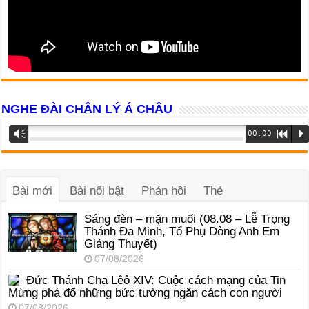
NGHE ĐÀI CHÂN LÝ Á CHÂU
Trình
Vm
00:00
R
P
phát
âm
thanh
Bài mới
Bài nổi bật
Phản hồi
Thẻ
Sáng đèn – mặn muối (08.08 – Lễ Trọng
Thánh Đa Minh, Tổ Phụ Dòng Anh Em
Giảng Thuyết)
07/08/2026
Đức Thánh Cha Lêô XIV: Cuộc cách mạng của Tin
Mừng phá đổ những bức tường ngăn cách con người
07/08/2026