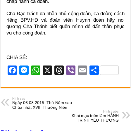
chấp hành ca đoàn.
Cha Đặc trách đã nhắn nhủ cộng đoàn, ca đoàn; cách
riêng BPV.HĐ và đoàn viên Huynh đoàn hãy noi
gương Cha Thánh biết quên mình để dấn thân phục
vụ cho cộng đoàn.
CHIA SẺ:
F
M
W
X
T
Vi
E
S
a
e
h
hr
b
m
h
c
ss
at
e
er
ail
ar
e
e
s
a
e
Hình sau
Ngày 06.08.2015: Thứ Năm sau
b
n
A
d
Chúa nhật XVIII Thường Niên
Hình trước
o
g
p
s
Khai mạc triển lãm HÀNH
TRÌNH YÊU THƯƠNG
o
er
p