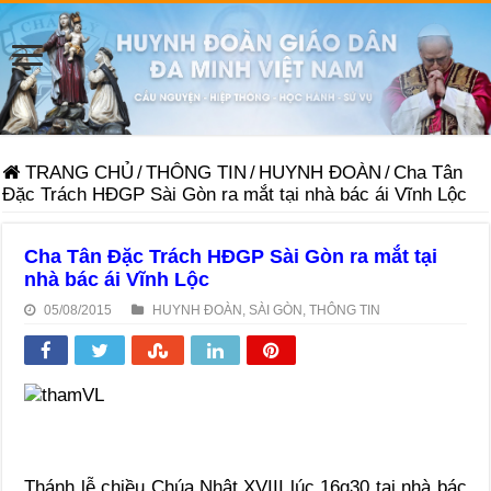
TRANG CHỦ
/
THÔNG TIN
/
HUYNH ĐOÀN
/
Cha Tân
Đặc Trách HĐGP Sài Gòn ra mắt tại nhà bác ái Vĩnh Lộc
Cha Tân Đặc Trách HĐGP Sài Gòn ra mắt tại
nhà bác ái Vĩnh Lộc
05/08/2015
HUYNH ĐOÀN
,
SÀI GÒN
,
THÔNG TIN
Thánh lễ chiều Chúa Nhật XVIII lúc 16g30 tại nhà bác