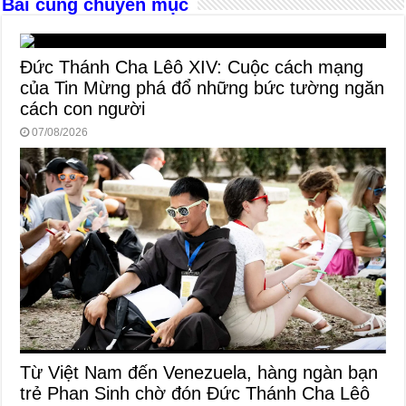
Bài cùng chuyên mục
k
Đức Thánh Cha Lêô XIV: Cuộc cách mạng
của Tin Mừng phá đổ những bức tường ngăn
cách con người
07/08/2026
Từ Việt Nam đến Venezuela, hàng ngàn bạn
trẻ Phan Sinh chờ đón Đức Thánh Cha Lêô