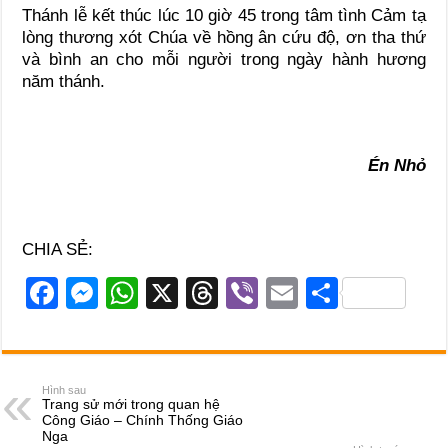
Thánh lễ kết thúc lúc 10 giờ 45 trong tâm tình Cảm tạ
lòng thương xót Chúa về hồng ân cứu độ, ơn tha thứ
và bình an cho mỗi người trong ngày hành hương
năm thánh.
Én Nhỏ
CHIA SẺ:
F
M
W
X
T
Vi
E
S
a
e
h
hr
b
m
h
c
ss
at
e
er
ail
ar
e
e
s
a
e
Hình sau
Trang sử mới trong quan hệ
b
n
A
d
Công Giáo – Chính Thống Giáo
Nga