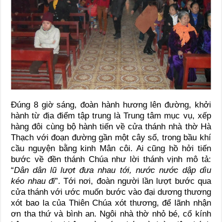
Đúng 8 giờ sáng, đoàn hành hương lên đường, khởi
hành từ địa điểm tập trung là Trung tâm mục vụ, xếp
hàng đôi cùng bộ hành tiến về cửa thánh nhà thờ Hà
Thạch với đoạn đường gần một cây số, trong bầu khí
cầu nguyện bằng kinh Mân côi. Ai cũng hồ hởi tiến
bước về đền thánh Chúa như lời thánh vịnh mô tả:
“
Dân dân lũ lượt đưa nhau tới, nước nước dập dìu
kéo
nhau
đi
”. Tới nơi, đoàn người lần lượt bước qua
cửa thánh với ước muốn bước vào đại dương thương
xót bao la của Thiên Chúa xót thương, để lãnh nhận
ơn tha thứ và bình an. Ngôi nhà thờ nhỏ bé, cổ kính