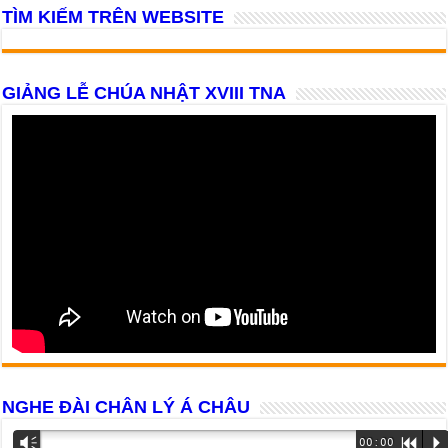
TÌM KIẾM TRÊN WEBSITE
GIẢNG LỄ CHÚA NHẬT XVIII TNA
NGHE ĐÀI CHÂN LÝ Á CHÂU
Trình
Vm
00:00
R
P