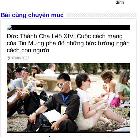
k
đình
Bài cùng chuyên mục
Đức Thánh Cha Lêô XIV: Cuộc cách mạng
của Tin Mừng phá đổ những bức tường ngăn
cách con người
07/08/2026