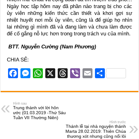
Ngày học tập hôm nay đã phần nào trang bị cho các
ủy viên những kiến thức cần thiết và khơi gợi sự
nhiệt huyết nơi mỗi ủy viên, cũng là để giúp họ nhìn
lại những gì mình đã và đang làm và chưa làm được
để cố gắng nỗ lực hơn trong trong trách vụ của mình.
BTT. Nguyễn Cường (Nam Phương)
CHIA SẺ:
F
M
W
X
T
Vi
E
S
a
e
h
hr
b
m
h
c
ss
at
e
er
ail
ar
e
e
s
a
e
Hình sau
Trung thành với lời hôn
b
n
A
d
ước (01.03.2019 -Thứ Sáu
Tuần VII Thường Niên)
o
g
p
s
Hình trước
Thánh lễ tại nhà nguyện thánh
o
er
p
Marta 28.02.2019: Thiên Chúa
thương xót nhưng cũng nổi lôi