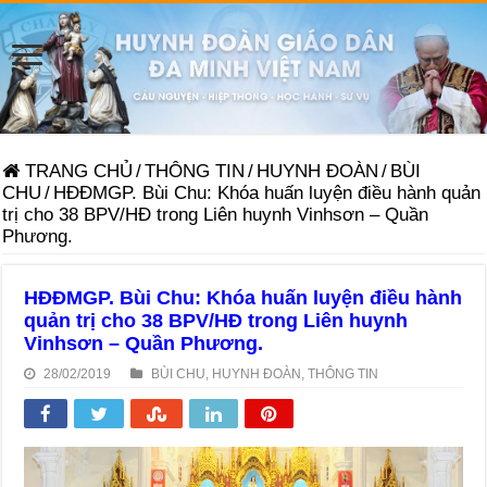
TRANG CHỦ
/
THÔNG TIN
/
HUYNH ĐOÀN
/
BÙI
CHU
/
HĐĐMGP. Bùi Chu: Khóa huấn luyện điều hành quản
trị cho 38 BPV/HĐ trong Liên huynh Vinhsơn – Quần
Phương.
HĐĐMGP. Bùi Chu: Khóa huấn luyện điều hành
quản trị cho 38 BPV/HĐ trong Liên huynh
Vinhsơn – Quần Phương.
28/02/2019
BÙI CHU
,
HUYNH ĐOÀN
,
THÔNG TIN