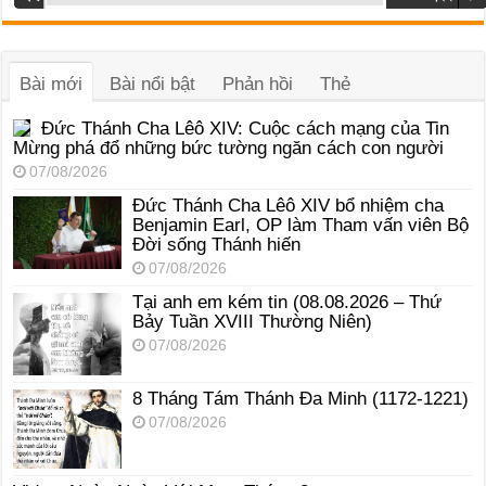
phát
âm
thanh
Bài mới
Bài nổi bật
Phản hồi
Thẻ
Đức Thánh Cha Lêô XIV: Cuộc cách mạng của Tin
Mừng phá đổ những bức tường ngăn cách con người
07/08/2026
Đức Thánh Cha Lêô XIV bổ nhiệm cha
Benjamin Earl, OP làm Tham vấn viên Bộ
Đời sống Thánh hiến
07/08/2026
Tại anh em kém tin (08.08.2026 – Thứ
Bảy Tuần XVIII Thường Niên)
07/08/2026
8 Tháng Tám Thánh Ða Minh (1172-1221)
07/08/2026