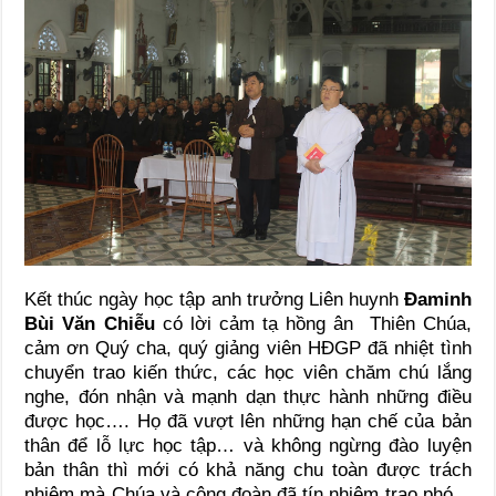
Kết thúc ngày học tập anh trưởng Liên huynh
Đaminh
Bùi Văn Chiễu
có lời cảm tạ hồng ân Thiên Chúa,
cảm ơn Quý cha, quý giảng viên HĐGP đã nhiệt tình
chuyển trao kiến thức, các học viên chăm chú lắng
nghe, đón nhận và mạnh dạn thực hành những điều
được học…. Họ đã vượt lên những hạn chế của bản
thân để lỗ lực học tập… và không ngừng đào luyện
bản thân thì mới có khả năng chu toàn được trách
nhiệm mà Chúa và cộng đoàn đã tín nhiệm trao phó…