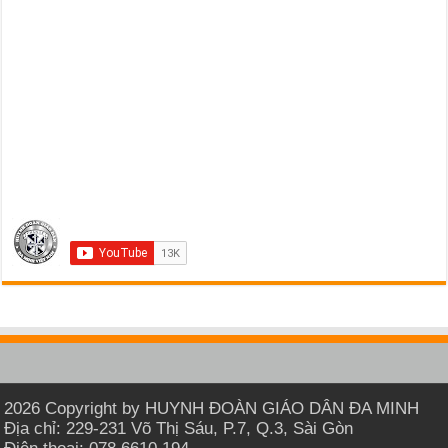
2026 Copyright by HUYNH ĐOÀN GIÁO DÂN ĐA MINH
Địa chỉ: 229-231 Võ Thị Sáu, P.7, Q.3, Sài Gòn