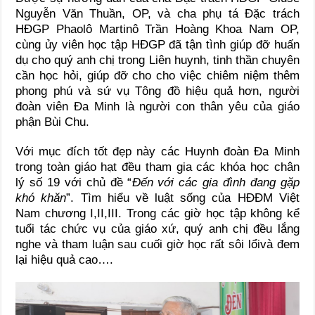
Nguyễn Văn Thuần, OP, và cha phụ tá Đặc trách
HĐGP Phaolô Martinô Trần Hoàng Khoa Nam OP,
cùng ủy viên học tập HĐGP đã tận tình giúp đỡ huấn
dụ cho quý anh chị trong Liên huynh, tinh thần chuyên
cần học hỏi, giúp đỡ cho cho việc chiêm niệm thêm
phong phú và sứ vụ Tông đồ hiệu quả hơn, người
đoàn viên Đa Minh là người con thân yêu của giáo
phận Bùi Chu.
Với mục đích tốt đẹp này các Huynh đoàn Đa Minh
trong toàn giáo hạt đều tham gia các khóa học chân
lý số 19 với chủ đề “
Đến với các gia đình đang gặp
khó khăn
”. Tìm hiểu về luật sống của HĐĐM Việt
Nam chương I,II,III. Trong các giờ học tập không kể
tuổi tác chức vụ của giáo xứ, quý anh chị đều lắng
nghe và tham luận sau cuối giờ học rất sôi lổivà đem
lại hiệu quả cao….