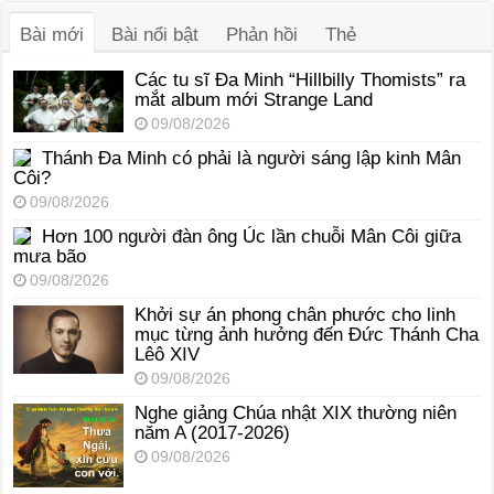
thanh
Bài mới
Bài nổi bật
Phản hồi
Thẻ
Các tu sĩ Đa Minh “Hillbilly Thomists” ra
mắt album mới Strange Land
09/08/2026
Thánh Đa Minh có phải là người sáng lập kinh Mân
Côi?
09/08/2026
Hơn 100 người đàn ông Úc lần chuỗi Mân Côi giữa
mưa bão
09/08/2026
Khởi sự án phong chân phước cho linh
mục từng ảnh hưởng đến Đức Thánh Cha
Lêô XIV
09/08/2026
Nghe giảng Chúa nhật XIX thường niên
năm A (2017-2026)
09/08/2026