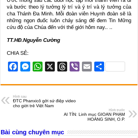
Ước mong sau các buổi học tập mỗi thành viên ra đi
và bước theo lý tưởng lý trí và ý trí và lý tưởng của
cha Thánh Đa Minh. Mỗi đoàn viên Huynh đoàn sẽ là
những ngọn đuốc luôn cháy sáng để đem Tin Mững
cứu độ của Chúa đến với thế giới hôm nay.. ..
TT.HĐ.Nguyễn Cường
CHIA SẺ:
F
M
W
X
T
Vi
E
S
a
e
h
hr
b
m
h
c
ss
at
e
er
ail
ar
e
e
s
a
e
Hình sau
ĐTC Phanxicô gởi sứ điệp video
b
n
A
d
cho giới trẻ Việt Nam
Hình trước
o
g
p
s
AI TÍN: Linh mục GIOAN PHẠM
HOÀNG SINH, O.P.
o
er
p
Bài cùng chuyên mục
k