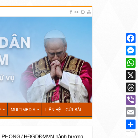
Face
Mess
What
X
Thre
Viber
Ẻ
MULTIMEDIA
LIÊN HỆ – GỬI BÀI
Emai
Shar
I PHÒNG
/
HĐGDĐMVN hành hương