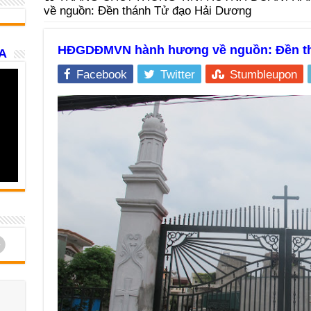
về nguồn: Đền thánh Tử đạo Hải Dương
HĐGDĐMVN hành hương về nguồn: Đền th
A
Facebook
Twitter
Stumbleupon
d