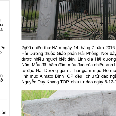
u
ọa
ại
2g00 chiều thứ Năm ngày 14 tháng 7 năm 2016
iên
bị
Hải Dương thuộc Giáo phận Hải Phòng. Nơi đây
được nhiều người biết đến. Linh địa Hải dương,
Năm Mẫu đã thấm đậm máu đào của nhiều anh hù
tử đạo Hải Dương gồm : hai giám mục Hermosi
àn
linh mục Almato Bình OP đều chịu tử đạo ngà
hờ
Nguyễn Duy Khang TOP, chịu tử đạo ngày 6-12-
tiên