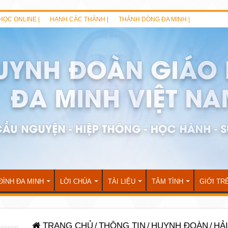
HỌC ONLINE |
HẠNH CÁC THÁNH |
THÁNH DÒNG ĐA MINH |
ĐÌNH ĐA MINH
LỜI CHÚA
TÀI LIỆU
TÂM TÌNH
GIỚI TR
TRANG CHỦ
/
THÔNG TIN
/
HUYNH ĐOÀN
/
HẢ