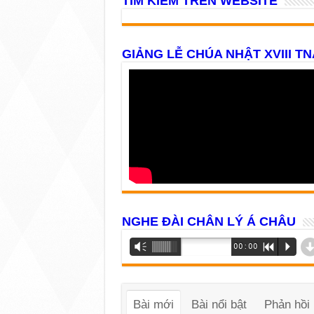
TÌM KIẾM TRÊN WEBSITE
GIẢNG LỄ CHÚA NHẬT XVIII TN
NGHE ĐÀI CHÂN LÝ Á CHÂU
Trình
Vm
00:00
R
P
phát
âm
thanh
Bài mới
Bài nổi bật
Phản hồi