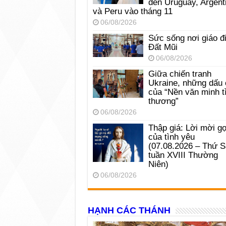
đến Uruguay, Argent
và Peru vào tháng 11
06/08/2026
Sức sống nơi giáo đ
Đất Mũi
06/08/2026
Giữa chiến tranh
Ukraine, những dấu 
của “Nền văn minh t
thương”
06/08/2026
Thập giá: Lời mời gọ
của tình yêu
(07.08.2026 – Thứ 
tuần XVIII Thường
Niên)
06/08/2026
HẠNH CÁC THÁNH