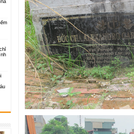
ina
iểm
chỉ
ình
i
Sáu