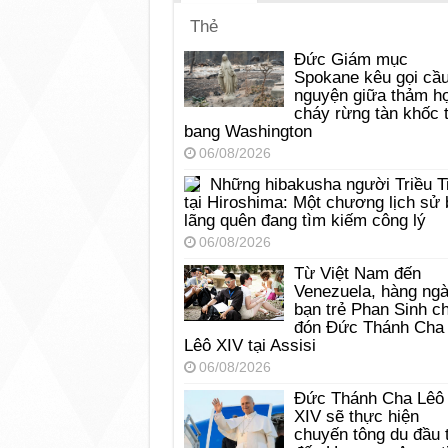
Thẻ
Đức Giám mục
Spokane kêu gọi cầ
nguyện giữa thảm h
cháy rừng tàn khốc t
bang Washington
06/08/2026
Những hibakusha người Triều T
tại Hiroshima: Một chương lịch sử 
lãng quên đang tìm kiếm công lý
06/08/2026
Từ Việt Nam đến
Venezuela, hàng ng
bạn trẻ Phan Sinh c
đón Đức Thánh Cha
Lêô XIV tại Assisi
06/08/2026
Đức Thánh Cha Lêô
XIV sẽ thực hiện
chuyến tông du đầu 