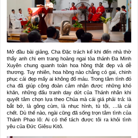
Mở đầu bài giảng, Cha Đặc trách kể khi đến nhà thờ
thấy anh chị em trang hoàng ngai tòa thánh Đa Minh
Xuyên chung quanh toàn hoa hồng thật đẹp và dễ
thương. Tuy nhiên, hoa hồng nào chẳng có gai, chinh
phục cái đẹp mấy ai không đổ máu. Trong tâm tình đó
cha đã giúp cộng đoàn cảm nhận được những khó
khăn, những đấu tranh day dứt của Thánh nhân khi
quyết tâm chọn lựa theo Chúa mà cái giá phải trả: là
bắt bớ, là gông cùm, là nhục hình, tù tội, …là cái
chết. Dù thế nào, ngài cũng đã sống trọn tâm tình của
Thánh Phao lô: Ai có thể tách được tôi ra khỏi tình
yêu của Đức Giêsu Kitô.