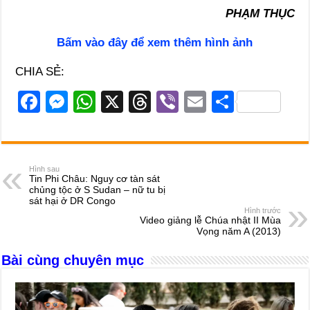
PHẠM THỤC
Bấm vào đây để xem thêm hình ảnh
CHIA SẺ:
F
M
W
X
T
Vi
E
S
a
e
h
hr
b
m
h
c
ss
at
e
er
ail
ar
e
e
s
a
e
Hình sau
Tin Phi Châu: Nguy cơ tàn sát
b
n
A
d
chủng tộc ở S Sudan – nữ tu bị
sát hại ở DR Congo
o
g
p
s
Hình trước
Video giảng lễ Chúa nhật II Mùa
o
er
p
Vọng năm A (2013)
k
Bài cùng chuyên mục