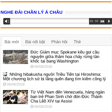
NGHE ĐÀI CHÂN LÝ Á CHÂU
Trình
Vm
00:00
R
P
phát
âm
thanh
Bài mới
Bài nổi bật
Phản hồi
Thẻ
Đức Giám mục Spokane kêu gọi cầu
nguyện giữa thảm họa cháy rừng tàn
khốc tại bang Washington
06/08/2026
Những hibakusha người Triều Tiên tại Hiroshima:
Một chương lịch sử bị lãng quên đang tìm kiếm công lý
06/08/2026
Từ Việt Nam đến Venezuela, hàng ngàn
bạn trẻ Phan Sinh chờ đón Đức Thánh
Cha Lêô XIV tại Assisi
06/08/2026