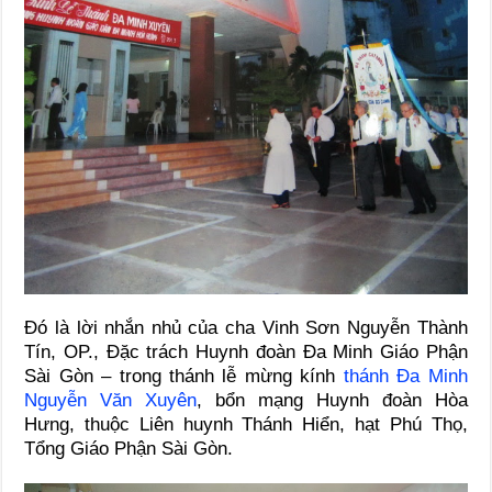
Đó là lời nhắn nhủ của cha Vinh Sơn Nguyễn Thành
Tín, OP., Đặc trách Huynh đoàn Đa Minh Giáo Phận
Sài Gòn – trong thánh lễ mừng kính
thánh Đa Minh
Nguyễn Văn Xuyên
, bổn mạng Huynh đoàn Hòa
Hưng, thuộc Liên huynh Thánh Hiển, hạt Phú Thọ,
Tổng Giáo Phận Sài Gòn.