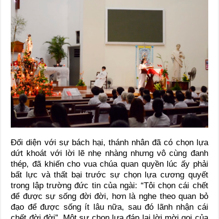
Đối diện với sự bách hại, thánh nhân đã có chọn lựa
dứt khoát với lời lẽ nhẹ nhàng nhưng vô cùng đanh
thép, đã khiến cho vua chúa quan quyền lúc ấy phải
bất lực và thất bại trước sự chọn lựa cương quyết
trong lập trường đức tin của ngài: “Tôi chọn cái chết
để được sự sống đời đời, hơn là nghe theo quan bỏ
đạo để được sống ít lâu nữa, sau đó lãnh nhận cái
chết đời đời”. Một sự chọn lựa đáp lại lời mời gọi của