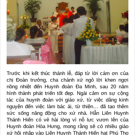
Trước khi kết thúc thánh lễ, đáp từ lời cám ơn của
chị Đoàn trưởng, cha chánh xứ ngỏ lời khen ngợi
nồng nhiệt đến Huynh đoàn Đa Minh, sau 20 năm
hình thành phát triển tốt đẹp. Ngài cảm ơn sự cộng
tác của huynh đoàn với giáo xứ, từ việc dâng kinh
nguyện đến việc làm bác ái, từ thiện… đã tạo thêm
sức sống năng động cho xứ nhà. Hẳn Liên Huynh
Thánh Hiển có vẻ hài lòng vì nỗ lực vươn lên của
Huynh đoàn Hòa Hưng, mong rằng sẽ có nhiều giáo
xứ hội nhập vào Liên Huynh Thánh Hiển hạt Phú Thọ