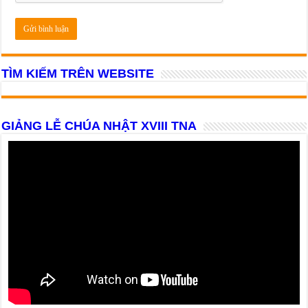
TÌM KIẾM TRÊN WEBSITE
GIẢNG LỄ CHÚA NHẬT XVIII TNA