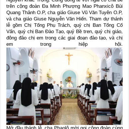
trên cộng đoàn Đa Minh Phượng Mao Phanxicô Bùi
Quang Thảnh O.P, cha giáo Giuse Vũ Văn Tuyên O.P,
và cha giáo Giuse Nguyễn Văn Hiến. Tham dự thánh
lễ gồm Chị Tổng Phụ Trách, quý chị Ban Tổng Cố
Vấn, quý chị Ban Đào Tạo, quý Bề tren, quý chị giáo,
đông đảo chị em trong các giai đoạn đào tạo, và chị
em trong hiệp hội.
Mở đầu thánh lễ, cha Phaolô mời gọi cộng đoàn cùng