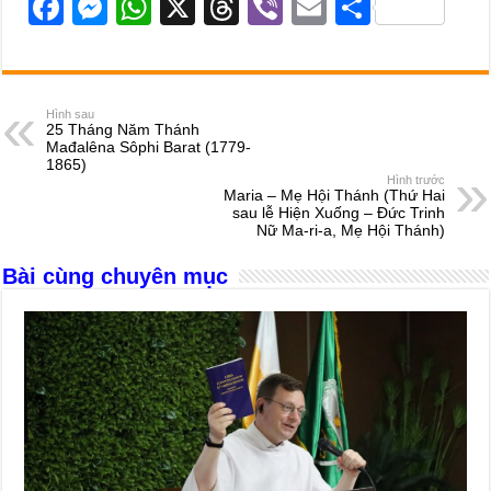
F
M
W
X
T
Vi
E
S
a
e
h
hr
b
m
h
c
ss
at
e
er
ail
ar
e
e
s
a
e
Hình sau
25 Tháng Năm Thánh
b
n
A
d
Mađalêna Sôphi Barat (1779-
1865)
o
g
p
s
Hình trước
Maria – Mẹ Hội Thánh (Thứ Hai
o
er
p
sau lễ Hiện Xuống – Đức Trinh
Nữ Ma-ri-a, Mẹ Hội Thánh)
k
Bài cùng chuyên mục