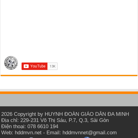
2026 Copyright by HUYNH ĐOÀN GIÁO DÂN ĐA MINH
Địa chỉ: 229-231 Võ Thị Sáu, P.7, Q.3, Sài Gòn
Điện thoại: 078 6610 194
Web: hddmvn.net - Email: hddmvnnet@gmail.com