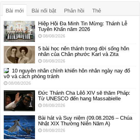
thanh
Bài mới
Bài nổi bật
Phản hồi
Thẻ
Hiệp Hội Đa Minh Tin Mừng: Thánh Lễ
Tuyên Khấn năm 2026
08/08/2026
5 bài học nên thánh trong đời sống hôn
nhân của Chân phước Karl và Zita
08/08/2026
10 nguyên nhân chính khiến hôn nhân ngày nay đổ
vỡ và cách phòng tránh
08/08/2026
Đức Thánh Cha Lêô XIV sẽ thăm Pháp:
Từ UNESCO đến hang Massabielle
08/08/2026
Bài hát và Suy niệm (09.08.2026 – Chúa
Nhật XIX Thường Niên Năm A)
08/08/2026