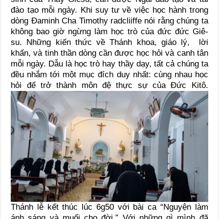
đào tạo mỗi ngày. Khi suy tư về việc học hành trong
dòng Đaminh Cha Timothy radcliiffe nói rằng chúng ta
không bao giờ ngừng làm học trò của đức đức Giê-
su. Những kiến thức về Thánh khoa, giáo lý, lời
khấn, và tinh thần dòng cần được học hỏi và canh tân
mỗi ngày. Dẫu là học trò hay thầy dạy, tất cả chúng ta
đều nhắm tới một mục đích duy nhất: cùng nhau học
hỏi để trở thành môn đệ thực sự của Đức Kitô.
Thánh lễ kết thúc lúc 6g50 với bài ca “Nguyện làm
ánh sáng và muối cho đời.” Với những gì mình đã