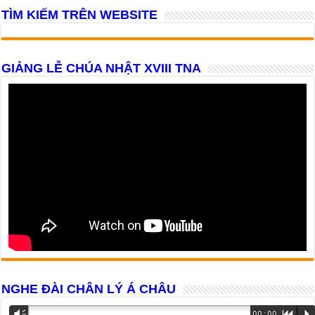
TÌM KIẾM TRÊN WEBSITE
GIẢNG LỄ CHÚA NHẬT XVIII TNA
NGHE ĐÀI CHÂN LÝ Á CHÂU
Trình
Vm
00:00
R
P