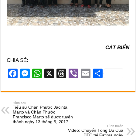
CÁT BIỂN
CHIA SẺ:
F
M
W
X
T
Vi
E
S
a
e
h
hr
b
m
h
c
ss
at
e
er
ail
ar
e
e
s
a
e
Hình sau
Tiểu sử Chân Phước Jacinta
b
n
A
d
Marto và Chân Phước
Francisco Marto sẽ được tuyên
o
g
p
s
thánh ngày 13 tháng 5, 2017
Hình trước
o
er
p
Video: Chuyến Tông Du Của
ĐTC tại Fatima ngày