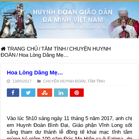
TRANG CHỦ
/
TÂM TÌNH
/
CHUYỆN HUYNH
ĐOÀN
/
Hoa Lòng Dâng Mẹ…
Hoa Lòng Dâng Mẹ…
13/05/2017
CHUYỆN HUYNH ĐOÀN
,
TÂM TÌNH
Vào lúc 5h10 sáng ngày 11 tháng 5 năm 2017, anh chị
em Huynh Đoàn Bình Đại, Giáo phận Vĩnh Long sốt
sắng tham dự thánh lễ đồng tế khai mạc tĩnh tâm
mừng kỷ niệm 100 năm Đức Mẹ Hiện ra ở Fatima, do