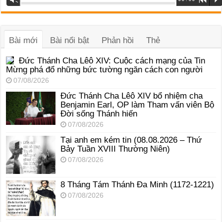
phát
âm
thanh
Bài mới
Bài nổi bật
Phản hồi
Thẻ
Đức Thánh Cha Lêô XIV: Cuộc cách mạng của Tin
Mừng phá đổ những bức tường ngăn cách con người
07/08/2026
Đức Thánh Cha Lêô XIV bổ nhiệm cha
Benjamin Earl, OP làm Tham vấn viên Bộ
Đời sống Thánh hiến
07/08/2026
Tại anh em kém tin (08.08.2026 – Thứ
Bảy Tuần XVIII Thường Niên)
07/08/2026
8 Tháng Tám Thánh Ða Minh (1172-1221)
07/08/2026