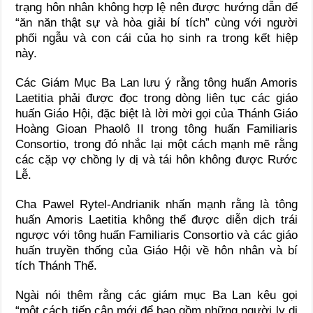
trạng hôn nhân không hợp lệ nên được hướng dẫn để
“ăn năn thật sự và hòa giải bí tích” cùng với người
phối ngẫu và con cái của họ sinh ra trong kết hiệp
này.
Các Giám Mục Ba Lan lưu ý rằng tông huấn Amoris
Laetitia phải được đọc trong dòng liên tục các giáo
huấn Giáo Hội, đặc biệt là lời mời gọi của Thánh Giáo
Hoàng Gioan Phaolô II trong tông huấn Familiaris
Consortio, trong đó nhắc lại một cách mạnh mẽ rằng
các cặp vợ chồng ly dị và tái hôn không được Rước
Lễ.
Cha Pawel Rytel-Andrianik nhấn mạnh rằng là tông
huấn Amoris Laetitia không thể được diễn dịch trái
ngược với tông huấn Familiaris Consortio và các giáo
huấn truyền thống của Giáo Hội về hôn nhân và bí
tích Thánh Thể.
Ngài nói thêm rằng các giám mục Ba Lan kêu gọi
“một cách tiếp cận mới để bao gồm những người ly dị