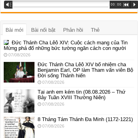
Trình
Vm
00:00
R
P
phát
âm
thanh
Bài mới
Bài nổi bật
Phản hồi
Thẻ
Đức Thánh Cha Lêô XIV: Cuộc cách mạng của Tin
Mừng phá đổ những bức tường ngăn cách con người
07/08/2026
Đức Thánh Cha Lêô XIV bổ nhiệm cha
Benjamin Earl, OP làm Tham vấn viên Bộ
Đời sống Thánh hiến
07/08/2026
Tại anh em kém tin (08.08.2026 – Thứ
Bảy Tuần XVIII Thường Niên)
07/08/2026
8 Tháng Tám Thánh Ða Minh (1172-1221)
07/08/2026