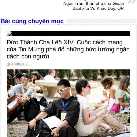
Ngọc Trân, thân phụ cha Gioan
k
Baotixita Võ Khắc Duy, OP.
Bài cùng chuyên mục
Đức Thánh Cha Lêô XIV: Cuộc cách mạng
của Tin Mừng phá đổ những bức tường ngăn
cách con người
07/08/2026