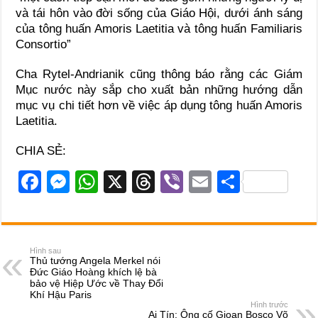
và tái hôn vào đời sống của Giáo Hội, dưới ánh sáng
của tông huấn Amoris Laetitia và tông huấn Familiaris
Consortio”
Cha Rytel-Andrianik cũng thông báo rằng các Giám
Mục nước này sắp cho xuất bản những hướng dẫn
mục vụ chi tiết hơn về việc áp dụng tông huấn Amoris
Laetitia.
CHIA SẺ:
F
M
W
X
T
Vi
E
S
a
e
h
hr
b
m
h
c
ss
at
e
er
ail
ar
e
e
s
a
e
Hình sau
Thủ tướng Angela Merkel nói
b
n
A
d
Đức Giáo Hoàng khích lệ bà
bảo vệ Hiệp Ước về Thay Đổi
o
g
p
s
Khí Hậu Paris
Hình trước
o
er
p
Ai Tín: Ông cố Gioan Bosco Võ