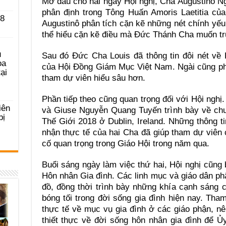
Mở đầu cho hai ngày Hội nghị, Cha Augustinô N
phân định trong Tông Huấn Amoris Laetitia c
 8
Augustinô phân tích cặn kẽ những nét chính yế
thể hiểu cặn kẽ điều mà Đức Thánh Cha muốn tr
u
Sau đó Đức Cha Louis đã thông tin đôi nét về
ọa
của Hội Đồng Giám Mục Việt Nam. Ngài cũng p
ại
tham dự viên hiểu sâu hơn.
Phần tiếp theo cũng quan trọng đối với Hội ng
iên
và Giuse Nguyễn Quang Tuyến trình bày về chu
bị
Thế Giới 2018 ở Dublin, Ireland. Những thông 
nhận thực tế của hai Cha đã giúp tham dự viên 
cố quan trọng trong Giáo Hội trong năm qua.
Buổi sáng ngày làm việc thứ hai, Hội nghị cũn
Hôn nhân Gia đình. Các linh mục và giáo dân ph
đồ, đồng thời trình bày những khía cạnh sáng
bóng tối trong đời sống gia đình hiện nay. Th
thực tế về mục vụ gia đình ở các giáo phận, n
thiết thực về đời sống hôn nhân gia đình để