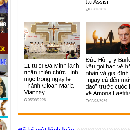
tại Assisi
06/08/2026
Đức Hồng y Bur
11 tu sĩ Đa Minh lãnh
kêu gọi bảo vệ h
nhận thiên chức Linh
nhân và gia đình
mục trong ngày lễ
“ngay cả đến mứ
Thánh Gioan Maria
đạo” trước cuộc
Vianney
về Amoris Laetiti
05/08/2026
05/08/2026
Để lại một bình luận