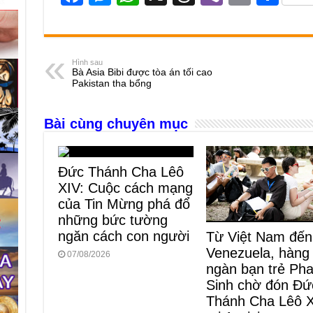
a
e
h
hr
b
m
h
c
ss
at
e
er
ail
ar
e
e
s
a
e
Hình sau
Bà Asia Bibi được tòa án tối cao
b
n
A
d
Pakistan tha bổng
o
g
p
s
Bài cùng chuyên mục
o
er
p
k
Đức Thánh Cha Lêô
XIV: Cuộc cách mạng
của Tin Mừng phá đổ
những bức tường
ngăn cách con người
Từ Việt Nam đến
Venezuela, hàng
07/08/2026
ngàn bạn trẻ Ph
Sinh chờ đón Đứ
Thánh Cha Lêô 