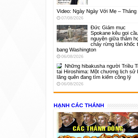
Video: Ngày Ngày Với Mẹ – Tháng
07/08/2026
Đức Giám mục
Spokane kêu gọi cầ
nguyện giữa thảm h
cháy rừng tàn khốc t
bang Washington
06/08/2026
Những hibakusha người Triều T
tại Hiroshima: Một chương lịch sử 
lãng quên đang tìm kiếm công lý
06/08/2026
HẠNH CÁC THÁNH