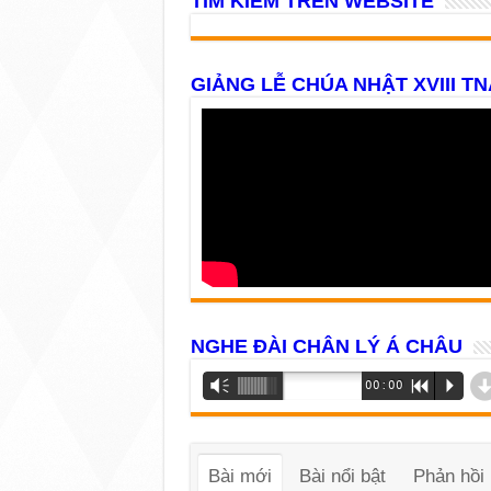
TÌM KIẾM TRÊN WEBSITE
GIẢNG LỄ CHÚA NHẬT XVIII TN
NGHE ĐÀI CHÂN LÝ Á CHÂU
Trình
Vm
00:00
R
P
phát
âm
thanh
Bài mới
Bài nổi bật
Phản hồi