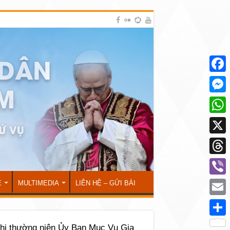
Face
Mess
What
X
Thre
Viber
Ẻ
MULTIMEDIA
LIÊN HỆ – GỬI BÀI
Emai
Shar
ghị thường niên Ủy Ban Mục Vụ Gia