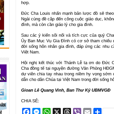
hợp.
Đức Cha Louis nhấn mạnh bản lược đồ sẽ theo
Ngài cùng đề cập đến công cuộc giáo dục, không 
đình, mà còn cần giáo lý cho gia đình.
Sau các ý kiến sôi nổi và tích cực của quý Ch
Ủy Ban Mục Vụ Gia Đình có cơ sở tham chiếu 
đời sống hôn nhân gia đình, đáp ứng các nhu cầ
Việt Nam.
Hội nghị kết thúc với Thánh Lễ tạ ơn do Đức 
Cha đồng tế tại nguyện đường Văn Phòng HĐG
dự viên chia tay nhau trong niềm hy vọng sớm
dẫn cho dân Chúa tại Việt Nam trong đời sống hô
Gioan Lê Quang Vinh, Ban Thư Ký UBMVGĐ
CHIA SẺ:
F
M
W
X
T
Vi
E
S