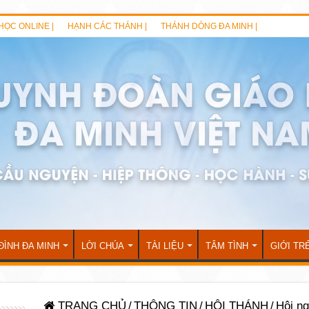
HỌC ONLINE |
HẠNH CÁC THÁNH |
THÁNH DÒNG ĐA MINH |
ĐÌNH ĐA MINH
LỜI CHÚA
TÀI LIỆU
TÂM TÌNH
GIỚI TR
TRANG CHỦ
/
THÔNG TIN
/
HỘI THÁNH
/
Hội n