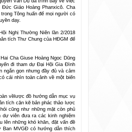
guyễn Văn Dụ đã trình bày về việc
ủa Đức Giáo Hoàng Phanxicô. Cha
u trong Tông huấn để mọi người có
uyền dạy.
 Hội Nghị Thường Niên lần 2/2018
hân tích Thư Chung của HĐGM để
hị. Hai Cha Giuse Hoàng Ngọc Dũng
yến đi tham dự Đại Hội Gia Đình
tin ngắn gọn nhưng đầy đủ và cảm
có cái nhìn toàn cảnh về một biến
g bàn vềlược đồ hướng dẫn mục vụ
ân tích cặn kẽ bản phác thảo lược
 chói cũng như những mặt còn phủ
am dự viên đưa ra các kinh nghiệm
êu lên những khó khăn, đặt vấn đề
 Ủy Ban MVGĐ có hướng dẫn thích