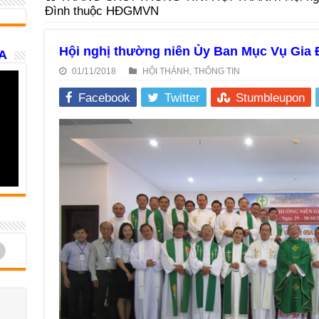
Đình thuộc HĐGMVN
Hội nghị thường niên Ủy Ban Mục Vụ Gia
A
01/11/2018
HỘI THÁNH
,
THÔNG TIN
Facebook
Twitter
Stumbleupon
d