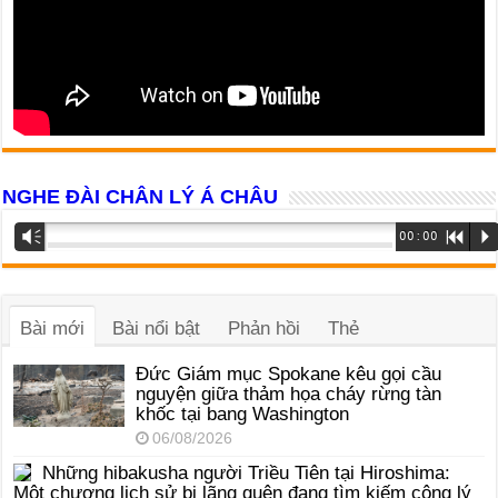
NGHE ĐÀI CHÂN LÝ Á CHÂU
Trình
Vm
00:00
R
P
phát
âm
thanh
Bài mới
Bài nổi bật
Phản hồi
Thẻ
Đức Giám mục Spokane kêu gọi cầu
nguyện giữa thảm họa cháy rừng tàn
khốc tại bang Washington
06/08/2026
Những hibakusha người Triều Tiên tại Hiroshima:
Một chương lịch sử bị lãng quên đang tìm kiếm công lý