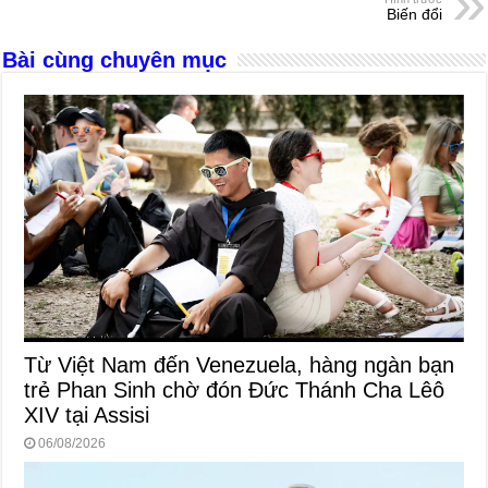
o
er
p
Biến đổi
k
Bài cùng chuyên mục
Từ Việt Nam đến Venezuela, hàng ngàn bạn
trẻ Phan Sinh chờ đón Đức Thánh Cha Lêô
XIV tại Assisi
06/08/2026