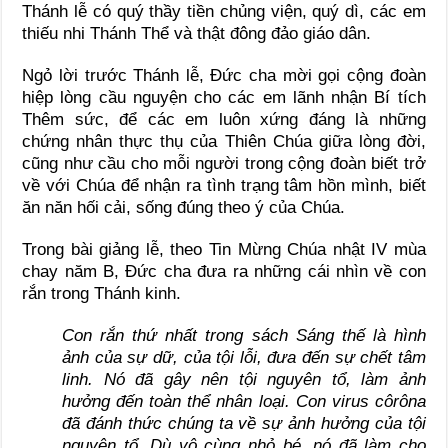
Thánh lễ có quý thầy tiền chủng viện, quý dì, các em
thiếu nhi Thánh Thể và thật đông đảo giáo dân.
Ngỏ lời trước Thánh lễ, Đức cha mời gọi cộng đoàn
hiệp lòng cầu nguyện cho các em lãnh nhận Bí tích
Thêm sức, để các em luôn xứng đáng là những
chứng nhân thực thụ của Thiên Chúa giữa lòng đời,
cũng như cầu cho mỗi người trong cộng đoàn biết trở
về với Chúa để nhận ra tình trạng tâm hồn mình, biết
ăn năn hối cải, sống đúng theo ý của Chúa.
Trong bài giảng lễ, theo Tin Mừng Chúa nhật IV mùa
chay năm B, Đức cha đưa ra những cái nhìn về con
rắn trong Thánh kinh.
Con rắn thứ nhất trong sách Sáng thế là hình
ảnh của sự dữ, của tội lỗi, đưa đến sự chết tâm
linh. Nó đã gây nên tội nguyên tổ, làm ảnh
hưởng đến toàn thể nhân loại. Con virus côrôna
đã đánh thức chúng ta về sự ảnh hưởng của tội
nguyên tổ. Dù vô cùng nhỏ bé, nó đã làm cho