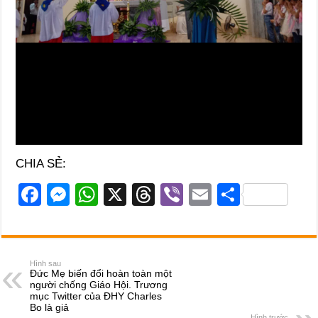
CHIA SẺ:
F
M
W
X
T
Vi
E
S
a
e
h
hr
b
m
h
c
ss
at
e
er
ail
ar
e
e
s
a
e
Hình sau
Đức Mẹ biến đổi hoàn toàn một
b
n
A
d
người chống Giáo Hội. Trương
mục Twitter của ĐHY Charles
o
g
p
s
Bo là giả
Hình trước