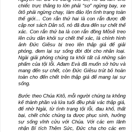
chiếc trực thăng to lớn phải “sợ” ngừng bay, xe
ôtô phải ngừng chạy, làm đảo lộn tình trạng toàn
thế giới… Con rắn thứ hai là con rắn được đề
cập nơi sách Dân số, nó đã đưa đến sự chết thể
xác. Con rắn thứ ba là con rắn đồng Môsê treo
lên cứu dân khỏi sự chết thể xác, là chính hình
ảnh Đức Giêsu bị treo lên thập giá để giải
phóng, đem lại sự sống đời đời cho nhân loại.
Ngài giải phóng chúng ta khỏi tất cả những sản
phẩm của tội lỗi. Ađam Evà đã muốn sở hữu và
mang đến sự chết, còn Đức Giêsu trút bỏ hoàn
toàn cho đến chết trên thập giá để mang lại sự
sống.
Bước theo Chúa Kitô, mỗi người chúng ta không
kể thành phần và lứa tuổi đều phải vác thập giá,
để nhờ Ngài, từ tình trạng tội lỗi, đau khổ, thất
bại, chết chóc chúng ta được phục sinh, hưởng
sự sống vĩnh cửu với Chúa. Với các em lãnh
nhận Bí tích Thêm Sức, Đức cha cho các em