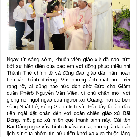
Ngay từ sáng sớm, khuôn viên giáo xứ đã náo nức
bởi sự hiện diện của các em với đồng phục thiếu nhi
Thánh Thể chỉnh tề và đông đảo giáo dân hân hoan
tiến về thánh đường. Với những ánh mắt nụ cười
rạng rỡ, ai cũng háo hức đón chờ Đức cha Giám
quản Phêrô Nguyễn Văn Viên, vị chủ chăn mới với
giọng nói ngọt ngào của người xứ Quảng, nơi có bến
sông Nhật Lệ, sông Gianh lịch sử. Bởi đây là lần đầu
tiên ngài đặt chân đến với đoàn chiên giáo xứ Bãi
Dòng, một giáo xứ miền quê thanh bình này. Cái tên
Bãi Dòng nghe vừa bình dị vừa xa lạ, nhưng là dấu ấn
lịch sử của nhóm tín hữu tiên khởi xa xưa thuộc làng