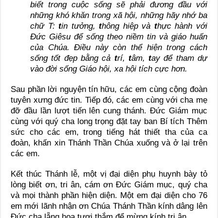
biết trong cuộc sống sẽ phải đương đầu với
những khó khăn trong xã hội, những hãy nhớ ba
chữ T:
t
in tưởng,
t
hông hiệp và
t
hực hành với
Đức Giêsu để sống theo niềm tin và giáo huấn
của Chúa. Điều này còn thể hiện trong cách
sống tốt đẹp bằng cả
t
rí,
t
âm,
t
ay để tham dự
vào đời sống Giáo hội, xa hội tích cực hơn.
Sau phần lời nguyện tín hữu, các em cùng cộng đoàn
tuyên xưng đức tin. Tiếp đó, các em cùng với cha mẹ
đỡ đầu lần lượt tiến lên cung thánh. Đức Giám mục
cùng với quý cha long trọng đặt tay ban Bí tích Thêm
sức cho các em, trong tiếng hát thiết tha của ca
đoàn, khấn xin Thánh Thần Chúa xuống và ở lại trên
các em.
Kết thúc Thánh lễ, một vị đại diện phụ huynh bày tỏ
lòng biết ơn, tri ân, cám ơn Đức Giám mục, quý cha
và mọi thành phần hiện diện. Một em đại diện cho 76
em mới lãnh nhận ơn Chúa Thánh Thần kính dâng lên
Đức cha lẵng hoa tươi thắm để mừng kính tri ân.