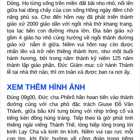
Dòng. Họ từng sống trên miền đất bãi nho nhỏ, nổi lên
giữa hai dòng chảy của con sông Hồng ngày đêm chở
nặng phù sa. Cho đến hôm nay đã phát triển thành
giáo xứ 2000 giáo dân với ngôi nhà thờ khang trang,
tọa lạc bên con đường nhựa lớn. Địa bàn giáo xứ
gồm 4 giáo họ nhỏ cùng hướng về ngôi thánh đường
giáo xứ nằm ở giữa. Niềm vui hôm nay còn được
nhân lên và trở nên thiêng thánh hơn, như một buổi
hành hương, bởi trong năm thánh kỷ niệm 125 năm
thành lập giáo phận, Đức Giám mục cử hành Thánh
lễ tại nhà thờ nào, thì ơn toàn xá được ban ra nơi ấy.
XEM THÊM HÌNH ẢNH
Đúng 09g00, Đức cha Phêrô hân hoan tiến vào thánh
đường cùng với cha phó đặc trách Giuse Đỗ Văn
Thành, giữa bầu khí tưng bừng với nhịp trống cổ và
tiếng kèn đồng hùng tráng. Tiếp theo là giờ phút linh
thiêng ngài viếng Thánh Thể, lòng hiệp lòng trong lời
kinh Lạy Cha và kinh tin kính. Niềm vui rạo rực mỗi
con tim, khi Đức hướng về cộng đoàn trong tiếng