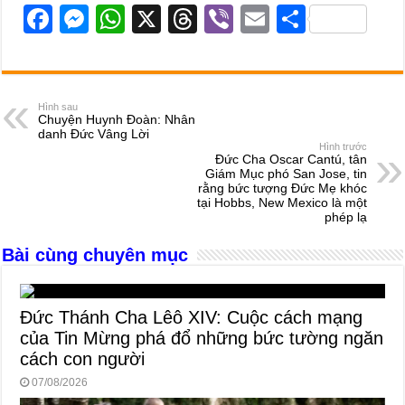
F
M
W
X
T
Vi
E
S
a
e
h
hr
b
m
h
c
ss
at
e
er
ail
ar
e
e
s
a
e
Hình sau
Chuyện Huynh Đoàn: Nhân
b
n
A
d
danh Đức Vâng Lời
Hình trước
o
g
p
s
Đức Cha Oscar Cantú, tân
Giám Mục phó San Jose, tin
o
er
p
rằng bức tượng Đức Mẹ khóc
tại Hobbs, New Mexico là một
k
phép lạ
Bài cùng chuyên mục
Đức Thánh Cha Lêô XIV: Cuộc cách mạng
của Tin Mừng phá đổ những bức tường ngăn
cách con người
07/08/2026