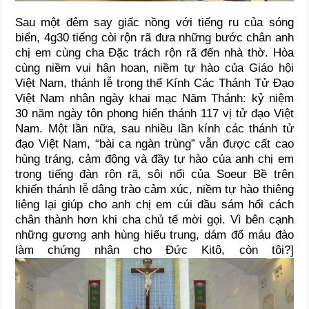
Sau một đêm say giấc nồng với tiếng ru của sóng
biển, 4g30 tiếng còi rộn rã đưa những bước chân anh
chị em cùng cha Đặc trách rộn rã đến nhà thờ. Hòa
cùng niềm vui hân hoan, niềm tự hào của Giáo hội
Việt Nam, thánh lễ trọng thể Kính Các Thánh Tử Đạo
Việt Nam nhân ngày khai mạc Năm Thánh: kỷ niệm
30 năm ngày tôn phong hiển thánh 117 vị tử đạo Việt
Nam. Một lần nữa, sau nhiều lần kính các thánh tử
đạo Việt Nam, “bài ca ngàn trùng” vẫn được cất cao
hùng tráng, cảm động và đầy tự hào của anh chị em
trong tiếng đàn rộn rã, sôi nổi của Soeur Bề trên
khiến thánh lễ dâng trào cảm xúc, niềm tự hào thiêng
liêng lại giúp cho anh chị em cúi đầu sám hối cách
chân thành hơn khi cha chủ tế mời gọi. Vì bên cạnh
những gương anh hùng hiếu trung, dám đổ máu đào
làm chứng nhân cho Đức Kitô, còn tôi?]