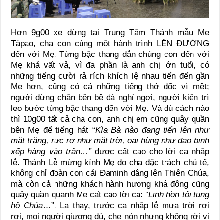
Hơn 9g00 xe dừng tại Trung Tâm Thánh mẫu Mẹ
Tàpao, cha con cùng một hành trình LÊN ĐƯỜNG
đến với Mẹ. Từng bậc thang dẫn chúng con đến với
Mẹ khá vất vả, vì đa phần là anh chị lớn tuổi, có
những tiếng cười rả rích khích lệ nhau tiến đến gần
Mẹ hơn, cũng có cả những tiếng thở dốc vì mệt;
người dừng chân bên bệ đá nghỉ ngơi, người kiên trì
leo bước từng bậc thang đến với Mẹ. Và dù cách nào
thì 10g00 tất cả cha con, anh chị em cũng quây quần
bên Mẹ để tiếng hát “
Kìa Bà nào đang tiến lên như
mặt trăng, rực rỡ như mặt trời, oai hùng như đạo binh
xếp hàng vào trận…”
được cất cao cho lời ca nhập
lễ. Thánh Lễ mừng kính Mẹ do cha đặc trách chủ tế,
không chỉ đoàn con cái Đaminh dâng lên Thiên Chúa,
mà còn cả những khách hành hương khá đông cũng
quây quần quanh Mẹ cất cao lời ca: ”
Linh hồn tôi tung
hô Chúa
…”. Lạ thay, trước ca nhập lễ mưa trời rơi
rơi, mọi người giương dù, che nón nhưng không rời vị