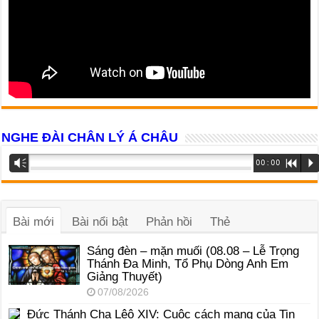
NGHE ĐÀI CHÂN LÝ Á CHÂU
Trình
Vm
00:00
R
P
phát
âm
thanh
Bài mới
Bài nổi bật
Phản hồi
Thẻ
Sáng đèn – mặn muối (08.08 – Lễ Trọng
Thánh Đa Minh, Tổ Phụ Dòng Anh Em
Giảng Thuyết)
07/08/2026
Đức Thánh Cha Lêô XIV: Cuộc cách mạng của Tin