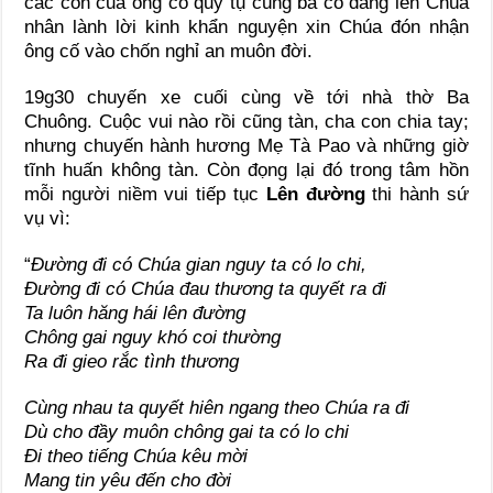
các con của ông cố quy tụ cùng bà cố dâng lên Chúa
nhân lành lời kinh khẩn nguyện xin Chúa đón nhận
ông cố vào chốn nghỉ an muôn đời.
19g30 chuyến xe cuối cùng về tới nhà thờ Ba
Chuông. Cuộc vui nào rồi cũng tàn, cha con chia tay;
nhưng chuyến hành hương Mẹ Tà Pao và những giờ
tĩnh huấn không tàn. Còn đọng lại đó trong tâm hồn
mỗi người niềm vui tiếp tục
Lên đường
thi hành sứ
vụ vì:
“
Đường đi có Chúa gian nguy ta có lo chi,
Đường đi có Chúa đau thương ta quyết ra đi
Ta luôn hăng hái lên đường
Chông gai nguy khó coi thường
Ra đi gieo rắc tình thương
Cùng nhau ta quyết hiên ngang theo Chúa ra đi
Dù cho đầy muôn chông gai ta có lo chi
Đi theo tiếng Chúa kêu mời
Mang tin yêu đến cho đời