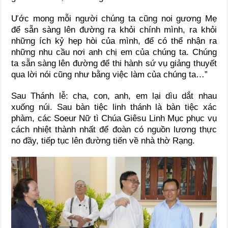
Ước mong mỗi người chúng ta cũng noi gương Mẹ
để sẵn sàng lên đường ra khỏi chính mình, ra khỏi
những ích kỷ hẹp hòi của mình, để có thể nhận ra
những nhu cầu nơi anh chị em của chúng ta. Chúng
ta sẵn sàng lên đường để thi hành sứ vụ giảng thuyết
qua lời nói cũng như bằng việc làm của chúng ta…”
Sau Thánh lễ: cha, con, anh, em lại dìu dắt nhau
xuống núi. Sau bàn tiệc linh thánh là bàn tiệc xác
phàm, các Soeur Nữ tì Chúa Giêsu Linh Mục phục vụ
cách nhiệt thành nhất để đoàn có nguồn lương thực
no đầy, tiếp tục lên đường tiến về nhà thờ Rạng.