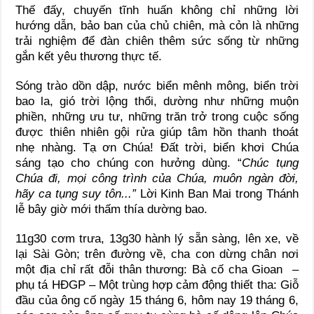
Thế đấy, chuyến tĩnh huấn không chỉ những lời
hướng dẫn, bảo ban của chủ chiên, mà cỏn là những
trải nghiệm để đàn chiên thêm sức sống từ những
gắn kết yêu thương thực tế.
Sóng trào dồn dập, nước biển mênh mông, biển trời
bao la, gió trời lộng thổi, dường như những muộn
phiền, những ưu tư, những trăn trở trong cuộc sống
được thiên nhiên gội rửa giúp tâm hồn thanh thoát
nhẹ nhàng. Tạ ơn Chúa! Đất trời, biển khơi Chúa
sáng tạo cho chúng con hưởng dùng. “
Chúc tụng
Chúa đi, mọi công trình của Chúa,
muôn ngàn đời,
hãy ca tụng suy tôn
..
.
”
Lời Kinh Ban Mai trong Thánh
lễ bây giờ mới thấm thía dường bao.
11g30 cơm trưa, 13g30 hành lý sẵn sàng, lên xe, về
lại Sài Gòn; trên đường về, cha con dừng chân nơi
một địa chỉ rất đỗi thân thương: Bà cố cha Gioan –
phụ tá HĐGP – Một trùng hợp cảm động thiết tha: Giỗ
đầu của ông cố ngày 15 tháng 6, hôm nay 19 tháng 6,