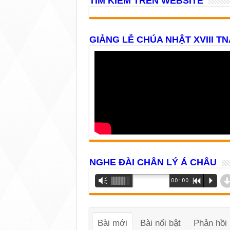
TÌM KIẾM TRÊN WEBSITE
GIẢNG LỄ CHÚA NHẬT XVIII TN
NGHE ĐÀI CHÂN LÝ Á CHÂU
Trình
Vm
00:00
R
P
phát
âm
thanh
Bài mới
Bài nổi bật
Phản hồi