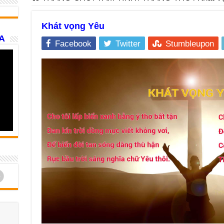
Khát vọng Yêu
A
Facebook
Twitter
Stumbleupon
d