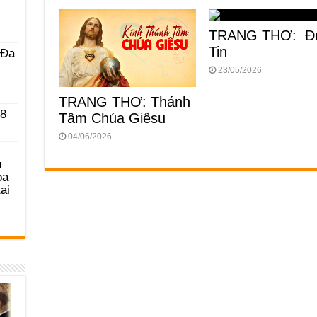
TRANG THƠ: Đ
Tin
 Ða
23/05/2026
TRANG THƠ: Thánh
 8
Tâm Chúa Giêsu
04/06/2026
u
ọa
ại