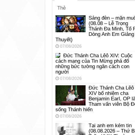
Thẻ
Sáng đèn – mặn muố
(08.08 – Lễ Trọng
Thánh Đa Minh, Tổ 
Dòng Anh Em Giảng
Thuyết)
07/08/2026
Đức Thánh Cha Lêô XIV: Cuộc
cách mạng của Tin Mừng phá đổ
những bức tường ngăn cách con
người
07/08/2026
Đức Thánh Cha Lêô
XIV bổ nhiệm cha
Benjamin Earl, OP l
Tham vấn viên Bộ Đ
sống Thánh hiến
07/08/2026
Tại anh em kém tin
(08.08.2026 – Thứ 