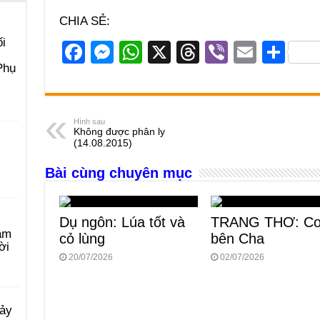
CHIA SẺ:
i
F
M
W
X
T
Vi
E
S
Phụ
a
e
h
hr
b
m
h
c
ss
at
e
er
ail
ar
e
e
s
a
e
Hình sau
Không được phân ly
b
n
A
d
(14.08.2015)
o
g
p
s
Bài cùng chuyên mục
o
er
p
k
Dụ ngôn: Lúa tốt và
TRANG THƠ: Co
àm
cỏ lùng
bên Cha
ời
20/07/2026
02/07/2026
Bảy