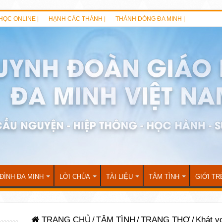
HỌC ONLINE |
HẠNH CÁC THÁNH |
THÁNH DÒNG ĐA MINH |
 ĐÌNH ĐA MINH
LỜI CHÚA
TÀI LIỆU
TÂM TÌNH
GIỚI TR
TRANG CHỦ
/
TÂM TÌNH
/
TRANG THƠ
/
Khát v