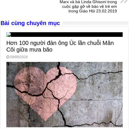
o
g
p
s
Marx và bà Linda Ghisoni trong
cuộc gặp gỡ về bảo vệ trẻ em
o
er
p
trong Giáo Hội 23.02.2019
k
Bài cùng chuyên mục
Hơn 100 người đàn ông Úc lần chuỗi Mân
Côi giữa mưa bão
09/08/2026