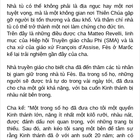
Nhà tù có thể không phải là địa ngục hay một nơi
tuyệt vọng, mà là một không gian nơi Thiên Chúa gặp
gỡ người bị tổn thương và đau khổ. Và thậm chí nhà
tù có thể trở thành một nơi làm chứng cho đức tin.
Trên đây là những điều được cha Matteo Revelli, linh
mục của Hiệp hội Truyền giáo châu Phi (SMA) và là
cha xứ của giáo xứ François d’Assise, Fès ở Marốc
kể lại trải nghiệm gần đây của cha.
Nhà truyền giáo cho biết cha đã đến thăm các tù nhân
bị giam giữ trong nhà tù Fès. Ba trong số họ, những
người sẽ được trả tự do trong vài ngày tới, đã đưa
cho cha một gói khá nặng, với ba cuốn Kinh thánh bị
nhàu nát bên trong.
Cha kể: “Một trong số họ đã đưa cho tôi một quyển
Kinh thánh lớn, nặng ít nhất một kilô rưỡi, nhàu nát,
được đánh dấu nơi quan trọng, với những trang bị
thiếu. Sau đó, anh kéo tôi sang một bên để tâm sự
rằng Kinh thánh đã ở với anh suốt 20 năm; anh có