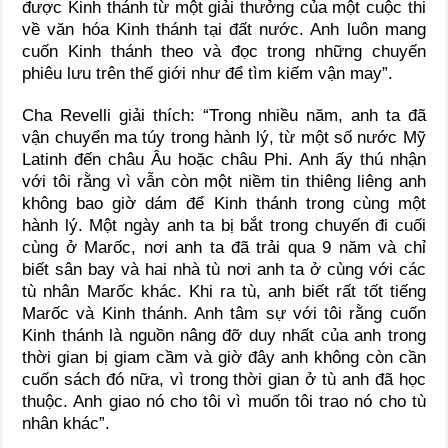
được Kinh thánh từ một giải thưởng của một cuộc thi
về văn hóa Kinh thánh tại đất nước. Anh luôn mang
cuốn Kinh thánh theo và đọc trong những chuyến
phiêu lưu trên thế giới như để tìm kiếm vận may”.
Cha Revelli giải thích: “Trong nhiều năm, anh ta đã
vận chuyển ma túy trong hành lý, từ một số nước Mỹ
Latinh đến châu Âu hoặc châu Phi. Anh ấy thú nhận
với tôi rằng vì vẫn còn một niềm tin thiêng liêng anh
không bao giờ dám để Kinh thánh trong cùng một
hành lý. Một ngày anh ta bị bắt trong chuyến đi cuối
cùng ở Marốc, nơi anh ta đã trải qua 9 năm và chỉ
biết sân bay và hai nhà tù nơi anh ta ở cùng với các
tù nhân Marốc khác. Khi ra tù, anh biết rất tốt tiếng
Marốc và Kinh thánh. Anh tâm sự với tôi rằng cuốn
Kinh thánh là nguồn nâng đỡ duy nhất của anh trong
thời gian bị giam cầm và giờ đây anh không còn cần
cuốn sách đó nữa, vì trong thời gian ở tù anh đã học
thuộc. Anh giao nó cho tôi vì muốn tôi trao nó cho tù
nhân khác”.