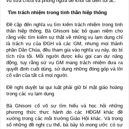
vụ sửa chữa và phòng ngừa để khỏi tái diễn tội ác.
Tìm trách nhiệm trong tinh thần hiệp thông
Đề cập đến nghĩa vụ tìm kiếm trách nhiệm trong tinh
thần hiệp thông, Bà Ghisoni bác bỏ quan niệm cho
rằng việc tìm kiếm sự thật về những vụ lạm dụng chỉ
là trách vụ của ĐGH và các GM, nhưng mọi thành
phần Dân Chúa, đều tham gia vào nghĩa vụ này, do bí
tích rửa tội. Mỗi người được kêu gọi can dự năng
động, tuy rằng sứ vụ GM mang trách nhiệm đưa ra
quyết định cuối dùng, sử dụng những đóng góp và lời
cố vấn của tất cả mọi người.
Đề nghị duyệt lại qui luật phải giữ bí mật giáo hoàng
trong các vụ lạm dụng
Bà Ghisoni cổ võ sự tìm hiểu và học hỏi những
phương thức thực hành do các HĐGM khác đề
xướng trong các môi trường Giáo Hội khác. Và trong
số những đề nghị cụ thể, bà bày tỏ mong ước có sự