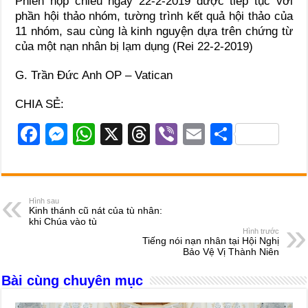
Phiên họp chiều ngày 22-2-2019 được tiếp tục với
phần hội thảo nhóm, tường trình kết quả hội thảo của
11 nhóm, sau cùng là kinh nguyện dựa trên chứng từ
của một nạn nhân bị lạm dụng (Rei 22-2-2019)
G. Trần Đức Anh OP – Vatican
CHIA SẺ:
F
M
W
X
T
Vi
E
S
a
e
h
hr
b
m
h
c
ss
at
e
er
ail
ar
e
e
s
a
e
Hình sau
Kinh thánh cũ nát của tù nhân:
b
n
A
d
khi Chúa vào tù
Hình trước
o
g
p
s
Tiếng nói nạn nhân tại Hội Nghị
Bảo Vệ Vị Thành Niên
o
er
p
Bài cùng chuyên mục
k