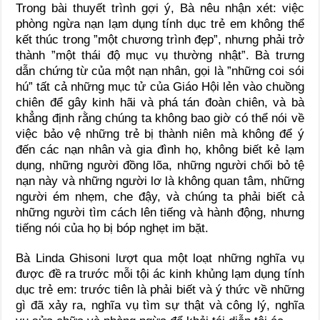
Trong bài thuyết trình gợi ý, Bà nêu nhận xét: việc
phòng ngừa nạn lạm dụng tính dục trẻ em không thể
kết thúc trong ”một chương trình đẹp”, nhưng phải trở
thành ”một thái độ mục vụ thường nhật”. Bà trưng
dẫn chứng từ của một nạn nhân, gọi là ”những coi sói
hú” tất cả những mục tử của Giáo Hội lẻn vào chuồng
chiên để gây kinh hãi và phá tán đoàn chiên, và bà
khẳng định rằng chúng ta không bao giờ có thể nói về
việc bảo vệ những trẻ bị thành niên mà không để ý
đến các nạn nhân và gia đình họ, không biết kẻ lạm
dụng, những người đồng lõa, những người chối bỏ tệ
nạn này và những người lơ là không quan tâm, những
người ém nhẹm, che đậy, và chúng ta phải biết cả
những người tìm cách lên tiếng và hành động, nhưng
tiếng nói của họ bị bóp nghẹt im bặt.
Bà Linda Ghisoni lượt qua một loạt những nghĩa vụ
được đề ra trước mỗi tội ác kinh khủng lạm dụng tính
dục trẻ em: trước tiên là phải biết và ý thức về những
gì đã xảy ra, nghĩa vụ tìm sự thật và công lý, nghĩa