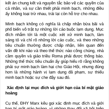
kết án chung kết và nguyên tắc bảo vệ các quyền của
cá nhân, và sự cần thiết phải minh bạch, những điều
ấy không loại trừ nhau, trái lại còn hỗ trợ cho nhau.
Minh bạch không có nghĩa là chấp nhận bừa bãi và
phổ biến vô trật tự những lời cáo buộc lạm dụng. Mục
đích nhắm tới là một cuộc xét xử minh bạch, làm
sáng tỏ và chỉ rõ những lời cáo cuộc, và theo những
tiêu chuẩn thường được chấp nhận, liên quan đến
vấn đề khi nào và theo thể thức nào công chúng, nhà
cầm quyền và giáo triều Roma phải được thông báo.
Những thể thức tiêu chuẩn ấy giúp hiểu rõ rằng không
phải sự minh bạch làm hại cho Giáo Hội, nhưng đúng
hơn là những hành vị lạm dụng đã phạm, sự thiếu
minh bạch hoặc sự che đậy sau đó.
Xác định lại mục đích và giới hạn của bí mật giáo
hoàng
Cụ thể, ĐHY Marx kêu gọi xác định mục đích và giới
hạn bí mật giáo hoàng, vì những thay đổi xã hội hiện