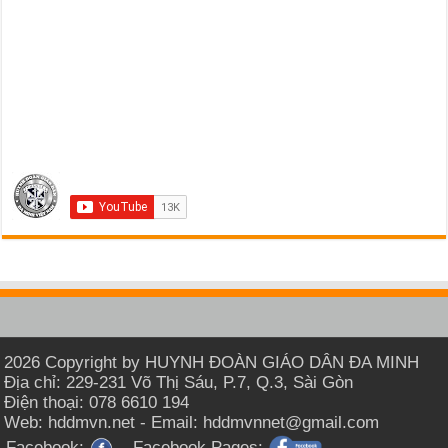
2026 Copyright by HUYNH ĐOÀN GIÁO DÂN ĐA MINH
Địa chỉ: 229-231 Võ Thị Sáu, P.7, Q.3, Sài Gòn
Điện thoại: 078 6610 194
Web: hddmvn.net - Email: hddmvnnet@gmail.com
Facebook:
Facebook Pages: