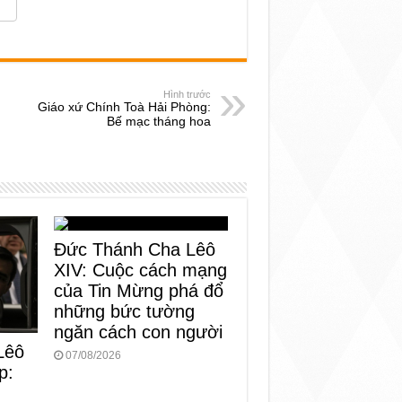
Hình trước
Giáo xứ Chính Toà Hải Phòng:
Bế mạc tháng hoa
Đức Thánh Cha Lêô
XIV: Cuộc cách mạng
của Tin Mừng phá đổ
những bức tường
ngăn cách con người
Lêô
07/08/2026
p:
n