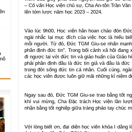
– Cố vấn Học viện chủ sự, Cha An-tôn Trần Văn
ên
lên tóm lược năm học 2023 – 2024.
Vào lúc 9h00, Học viện hân hoan chào đón Đức
ngài nhắc lại mục đích của việc học là hiểu bi
mỗi người. Từ đó, Đức TGM Giu-se nhấn mạnh 
phân định đức tin”. Trong bối cảnh xã hội đang
n
đi ngược lại với đức tin và giáo huấn của Giáo h
-nô
phải phân định đâu là đức tin giả và đâu là đức
trong đời sống đức tin cá nhân. Cuối cùng, ngà
các học viên được luôn giữ mãi những kỉ niệm đ
Ngay sau đó, Đức TGM Giu-se trao bằng tốt ng
khí vui mừng, Cha Đặc trách Học viện lần lượt
nhận bằng tốt nghiệp giữa tràng pháo tay chúc 
Với lòng biết ơn, đại diện học viên khóa I dâng 