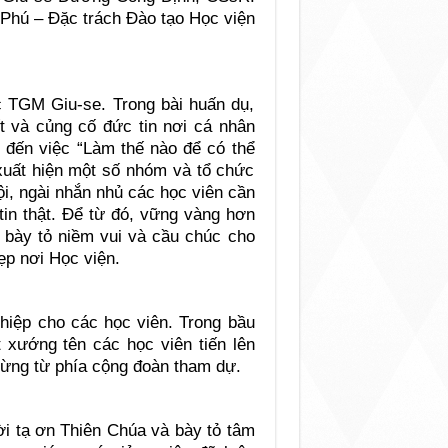
 Phú – Đặc trách Đào tạo Học viện
 TGM Giu-se. Trong bài huấn dụ,
ết và củng cố đức tin nơi cá nhân
đến việc “Làm thế nào để có thể
 xuất hiện một số nhóm và tổ chức
ội, ngài nhắn nhủ các học viên cần
 tin thật. Để từ đó, vững vàng hơn
i bày tỏ niềm vui và cầu chúc cho
ẹp nơi Học viện.
hiệp cho các học viên. Trong bầu
 xướng tên các học viên tiến lên
mừng từ phía cộng đoàn tham dự.
lời tạ ơn Thiên Chúa và bày tỏ tâm