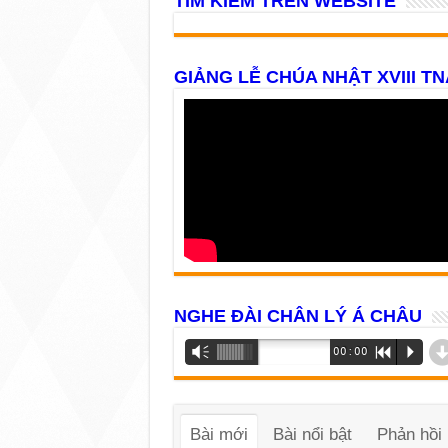
TÌM KIẾM TRÊN WEBSITE
GIẢNG LỄ CHÚA NHẬT XVIII TN
NGHE ĐÀI CHÂN LÝ Á CHÂU
Trình
Vm
00:00
R
P
phát
âm
thanh
Bài mới
Bài nổi bật
Phản hồi