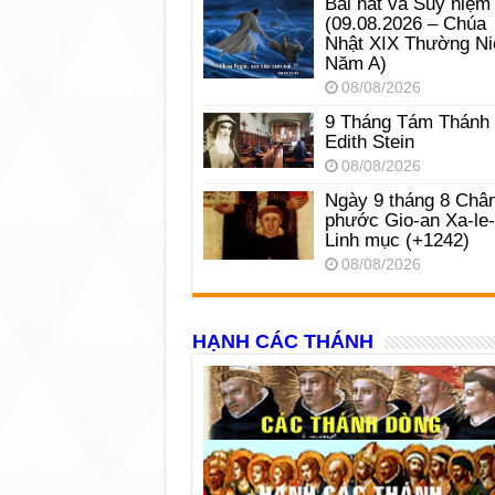
Bài hát và Suy niệm
(09.08.2026 – Chúa
Nhật XIX Thường Ni
Năm A)
08/08/2026
9 Tháng Tám Thánh
Edith Stein
08/08/2026
Ngày 9 tháng 8 Châ
phước Gio-an Xa-le
Linh mục (+1242)
08/08/2026
HẠNH CÁC THÁNH