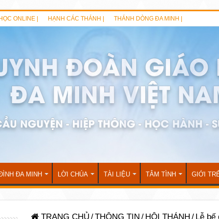
HỌC ONLINE |
HẠNH CÁC THÁNH |
THÁNH DÒNG ĐA MINH |
ĐÌNH ĐA MINH
LỜI CHÚA
TÀI LIỆU
TÂM TÌNH
GIỚI TR
TRANG CHỦ
/
THÔNG TIN
/
HỘI THÁNH
/
Lễ bế 