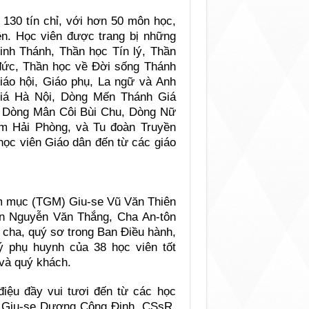
 130 tín chỉ, với hơn 50 môn học,
n. Học viên được trang bị những
Kinh Thánh, Thần học Tín lý, Thần
đức, Thần học về Đời sống Thánh
iáo hội, Giáo phụ, La ngữ và Anh
iá Hà Nội, Dòng Mến Thánh Giá
, Dòng Mân Côi Bùi Chu, Dòng Nữ
m Hải Phòng, và Tu đoàn Truyền
học viên Giáo dân đến từ các giáo
ám mục (TGM) Giu-se Vũ Văn Thiên
ôn Nguyễn Văn Thắng, Cha An-tôn
 cha, quý sơ trong Ban Điều hành,
ý phụ huynh của 38 học viên tốt
và quý khách.
điệu đầy vui tươi đến từ các học
a Giu-se Dương Công Định, CSsR.