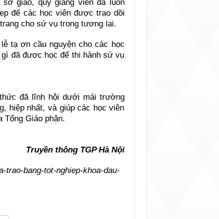
 sơ giáo, quý giảng viên đã luôn
đẹp để các học viên được trao dồi
trang cho sứ vụ trong tương lai.
lễ tạ ơn cầu nguyện cho các học
 gì đã được học để thi hành sứ vụ
thức đã lĩnh hội dưới mái trường
g, hiệp nhất, và giúp các học viên
ủa Tổng Giáo phận.
Truyền thông TGP Hà Nội
a-trao-bang-tot-nghiep-khoa-dau-