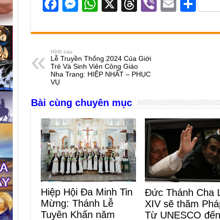
F
M
W
X
T
Vi
E
S
a
e
h
hr
b
m
h
c
ss
at
e
er
ail
ar
e
e
s
a
e
Hình sau
Lễ Truyền Thống 2024 Của Giới
b
n
A
d
Trẻ Và Sinh Viên Công Giáo
Nha Trang: HIỆP NHẤT – PHỤC
o
g
p
s
VỤ
o
er
p
Bài cùng chuyên mục
k
Hiệp Hội Đa Minh Tin
Đức Thánh Cha 
Mừng: Thánh Lễ
XIV sẽ thăm Phá
Tuyên Khấn năm
Từ UNESCO đế