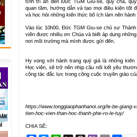
tình tri ân đến Đức TGM Giu-se, quý cha, quý
quan tâm, hướng dẫn và tạo mọi điều kiện tốt 
và học hỏi những kiến thức bổ ích làm nên hành 
Vào lúc 10h00, Đức TGM Giu-se chủ sự Thánh 
viên được nhiều ơn Chúa và biết áp dụng những
nơi môi trường mà mình được gửi đến.
Hy vọng với hành trang quý giá là những kiến 
Học viện, sẽ trở nên nhịp cầu nối kết yêu thươn
cộng tác đắc lực trong công cuộc truyền giáo c
https://www.tonggiaophanhanoi.org/le-be-giang-v
tien-hoc-vien-than-hoc-thanh-phe-ro-le-tuy/
CHIA SẺ: