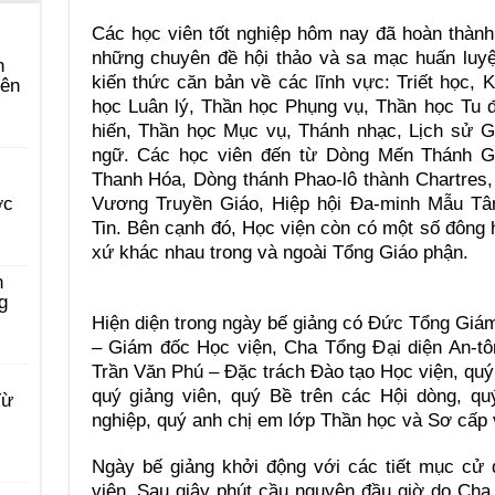
Các học viên tốt nghiệp hôm nay đã hoàn thành
những chuyên đề hội thảo và sa mạc huấn luyệ
n
kiến thức căn bản về các lĩnh vực: Triết học, 
yên
học Luân lý, Thần học Phụng vụ, Thần học Tu 
hiến, Thần học Mục vụ, Thánh nhạc, Lịch sử G
ngữ. Các học viên đến từ Dòng Mến Thánh G
Thanh Hóa, Dòng thánh Phao-lô thành Chartres
Vương Truyền Giáo, Hiệp hội Đa-minh Mẫu Tâ
ớc
Tin. Bên cạnh đó, Học viện còn có một số đông 
xứ khác nhau trong và ngoài Tổng Giáo phận.
n
g
Hiện diện trong ngày bế giảng có Đức Tổng Gi
– Giám đốc Học viện, Cha Tổng Đại diện An-t
Trần Văn Phú – Đặc trách Đào tạo Học viện, quý
quý giảng viên, quý Bề trên các Hội dòng, qu
Từ
nghiệp, quý anh chị em lớp Thần học và Sơ cấp 
Ngày bế giảng khởi động với các tiết mục cử 
viên. Sau giây phút cầu nguyện đầu giờ do Ch