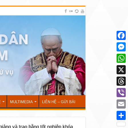
Face
Mess
What
X
Thre
Viber
Ẻ
MULTIMEDIA
LIÊN HỆ – GỬI BÀI
Emai
Shar
giảng và trao bằng tốt nghiệp khóa